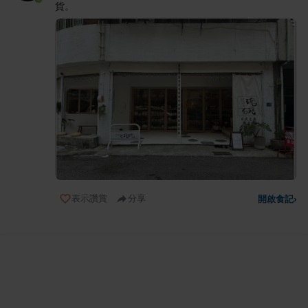
貨。
表示讚賞
分享
開啟食記
›