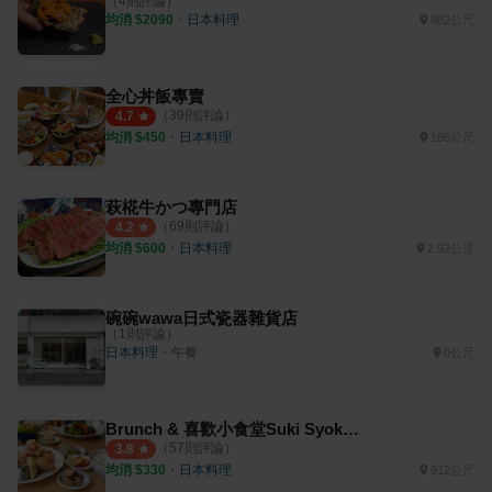
（
4
則評論）
均消 $
2090
・
日本料理
982公尺
全心丼飯專賣
（
39
則評論）
4.7
均消 $
450
・
日本料理
166公尺
萩椛牛かつ專門店
（
69
則評論）
4.2
均消 $
600
・
日本料理
2.92公里
碗碗wawa日式瓷器雜貨店
（
1
則評論）
日本料理
・
午餐
0公尺
Brunch & 喜歡小食堂Suki Syokudou
（
57
則評論）
3.8
均消 $
330
・
日本料理
912公尺