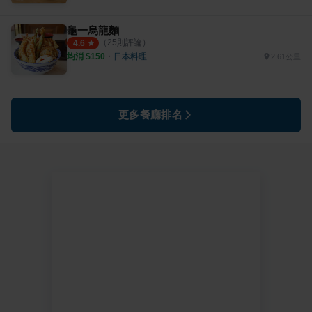
龜一烏龍麵
（
25
則評論）
4.6
均消 $
150
・
日本料理
2.61公里
更多餐廳排名