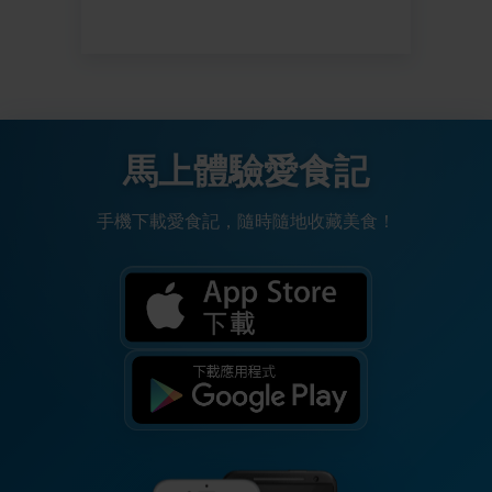
馬上體驗愛食記
手機下載愛食記，隨時隨地收藏美食！