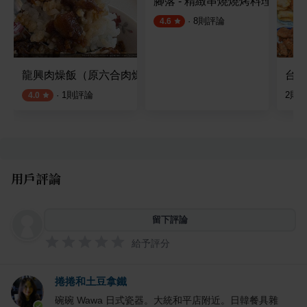
腳落 - 精緻串燒燒烤料理
·
8
則評論
4.6
龍興肉燥飯（原六合肉燥飯）
台灣
·
1
則評論
2
則
4.0
用戶評論
留下評論
給予評分
捲捲和土豆拿鐵
碗碗 Wawa 日式瓷器。大統和平店附近。日韓餐具雜