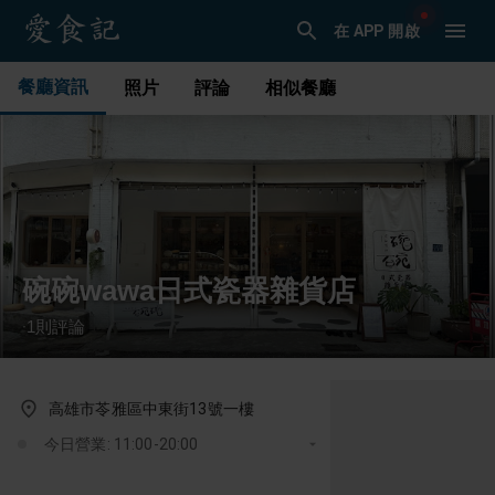
在 APP 開啟
餐廳資訊
照片
評論
相似餐廳
碗碗wawa日式瓷器雜貨店
1
則評論
·
高雄市苓雅區中東街13號一樓
今日營業: 11:00-20:00