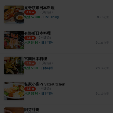
覓奇頂級日本料理
（
35
則評論）
4.6
均消 $
2200
・
Fine Dining
2.9公里
有樂町日本料理
（
6
則評論）
4.5
均消 $
430
・
日本料理
1.23公里
宮圓日本料理
（
10
則評論）
3.9
均消 $
900
・
日本料理
3.14公里
私家小廚PrivateKitchen
（
4
則評論）
4.5
均消 $
370
・
日本料理
1.19公里
阿芬計劃