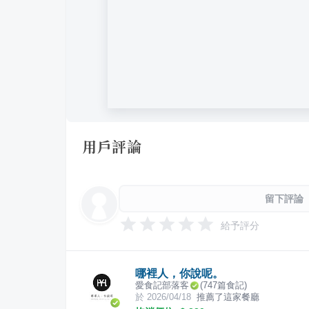
用戶評論
留下評論
給予評分
哪裡人，你說呢。
愛食記部落客
(
747
篇食記)
於
2026/04/18
推薦了這家餐廳