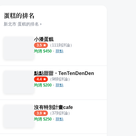
蛋糕的排名
新北市
蛋糕
的排名
›
小潘蛋糕
（
111
則評論）
3.5
均消 $
450
・
甜點
點點甜甜・TenTenDenDen
（
98
則評論）
4.4
均消 $
200
・
甜點
沒有特別計畫cafe
（
37
則評論）
3.9
均消 $
250
・
甜點