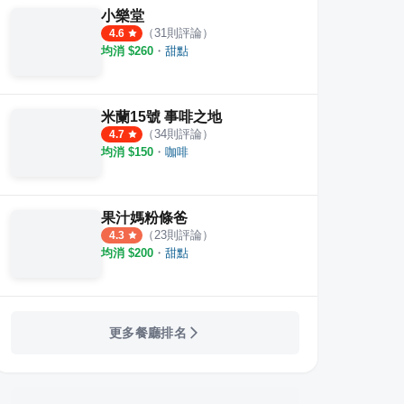
小樂堂
（
31
則評論）
4.6
均消 $
260
・
甜點
米蘭15號 事啡之地
（
34
則評論）
4.7
均消 $
150
・
咖啡
果汁媽粉條爸
（
23
則評論）
4.3
均消 $
200
・
甜點
更多餐廳排名