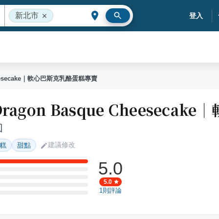
新北市
登入
Cheesecake｜軟心巴斯克乳酪蛋糕專賣
ragon Basque Cheeseca
建議修改
糕
甜點
5.0
5.0
1
則評論