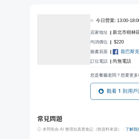
今日營業: 13:00-18:0
新北市樹林區
店家地址
|
$
220
均消價位
|
龍巴斯克乳
臉書頁面
|
尚無電話
訂位電話
|
您是餐廳老闆？想要更多
觀看
1
則用戶
常見問題
ⓘ
本問答由 AI 整理自真實食記（附資料來源）
·
了解我