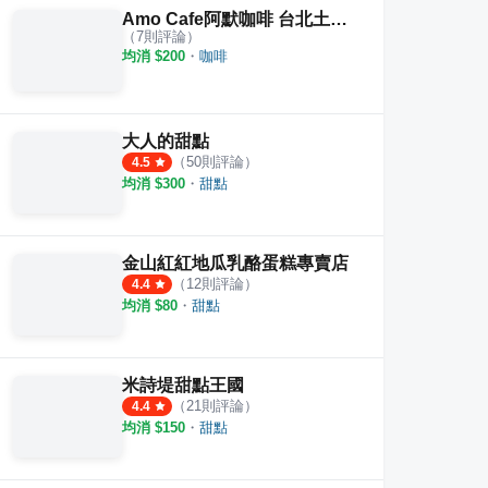
Amo Cafe阿默咖啡 台北土城店
（
7
則評論）
均消 $
200
・
咖啡
大人的甜點
（
50
則評論）
4.5
均消 $
300
・
甜點
金山紅紅地瓜乳酪蛋糕專賣店
（
12
則評論）
4.4
均消 $
80
・
甜點
米詩堤甜點王國
（
21
則評論）
4.4
均消 $
150
・
甜點