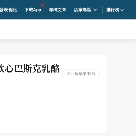
發表食記
下載App
專欄文章
店家專區
排行榜
ke｜軟心巴斯克乳酪
回報歇業/錯誤