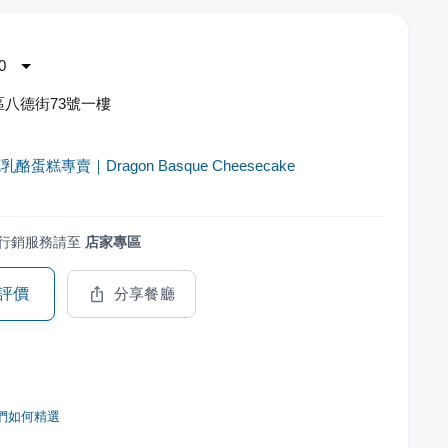
0
八德街73號一樓
酪蛋糕專賣｜Dragon Basque Cheesecake
行銷服務請至
店家專區
評價
分享餐廳
們如何精選