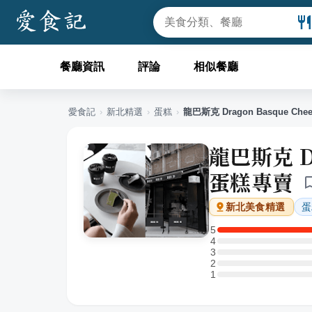
餐廳資訊
評論
相似餐廳
愛食記
›
新北
精選
›
蛋糕
›
龍巴斯克 Dragon Basque 
龍巴斯克 D
蛋糕專賣
蛋
新北
美食精選
5
5 星：1 則評論
4
4 星：0 則評論
3
3 星：0 則評論
2
2 星：0 則評論
1
1 星：0 則評論