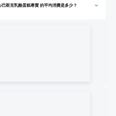
ake｜軟心巴斯克乳酪蛋糕專賣 的平均消費是多少？