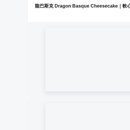
龍巴斯克 Dragon Basque Cheesec