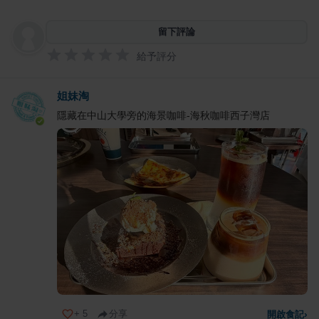
留下評論
給予評分
姐妹淘
隱藏在中山大學旁的海景咖啡-海秋咖啡西子灣店
+
5
分享
開啟食記
›