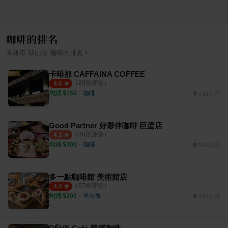
咖啡的排名
›
高雄市
鼓山區
咖啡
的排名
卡啡那 CAFFAINA COFFEE
（
29
則評論）
4.4
均消 $
150
・
咖啡
3.61公里
Good Partner 好夥伴咖啡 巨蛋店
（
38
則評論）
4.1
均消 $
300
・
咖啡
5.64公里
多一點咖啡館 美術館店
（
67
則評論）
4.4
均消 $
200
・
早午餐
4.07公里