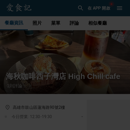
在 APP 開啟
餐廳資訊
照片
菜單
評論
相似餐廳
海秋咖啡西子灣店 High Chill cafe
1
則評論
·
高雄市鼓山區蓮海路90號2樓
今日營業: 12:30-19:30