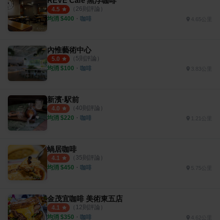
RÊVE Café 黑浮咖啡
（
26
則評論）
4.5
均消 $
400
・
咖啡
4.65公里
內惟藝術中心
（
5
則評論）
5.0
均消 $
100
・
咖啡
3.83公里
新濱·駅前
（
40
則評論）
4.0
均消 $
220
・
咖啡
1.21公里
蝸居咖啡
（
35
則評論）
4.1
均消 $
450
・
咖啡
5.75公里
金茂宜咖啡 美術東五店
（
12
則評論）
4.1
均消 $
350
・
咖啡
4.62公里