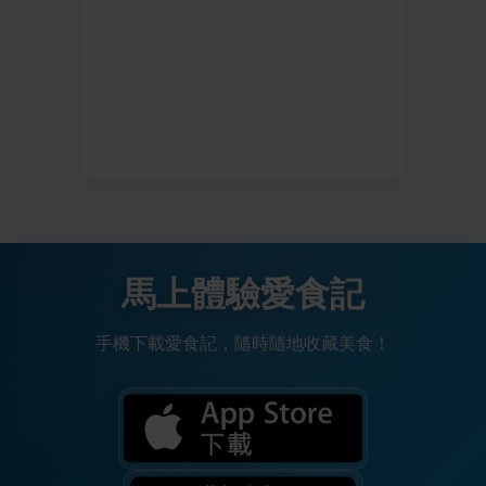
馬上體驗愛食記
手機下載愛食記，隨時隨地收藏美食！