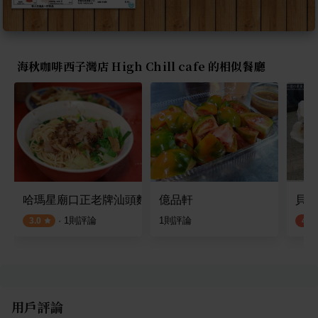
海秋咖啡西子灣店 High Chill cafe 的相似餐廳
哈瑪星廟口正老牌汕頭麵
億品軒
貝殼
·
1
則評論
1
則評論
3.0
4.2
用戶評論