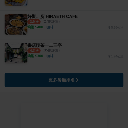
好聚。所 HIRAETH CAFE
（
27
則評論）
3.9
均消 $
400
・
咖啡
5.76公里
書店喫茶一二三亭
（
35
則評論）
4.3
均消 $
300
・
咖啡
1.24公里
更多餐廳排名