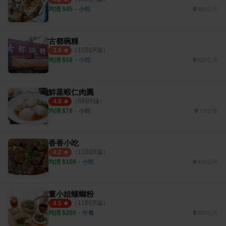
均消 $
45
・
小吃
891公尺
古都碗粿
（
15
則評論）
3.8
均消 $
50
・
小吃
627公尺
鮮蒸蝦仁肉圓
（
6
則評論）
4.8
均消 $
78
・
小吃
1.5公里
香香小吃
（
11
則評論）
4.2
均消 $
100
・
小吃
470公尺
董小姐螺螄粉
（
11
則評論）
4.5
均消 $
200
・
午餐
593公尺