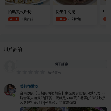
帕瑪義式廚房
長榮牛肉湯
甲林
·
5
則評論
·
1
則評論
4.5
5.0
3.8
用戶評論
留下評論
給予評分
美熊很愛吃
台南炒飯【長榮路阿婆麵店】東區美食|炒飯現炒只賣50
塊會讓人嚇瘋耶|阿婆一賣就是50年藏在巷弄|招牌現炒蛋
炒飯絕對要鎖死|份量超大又充滿鍋氣|