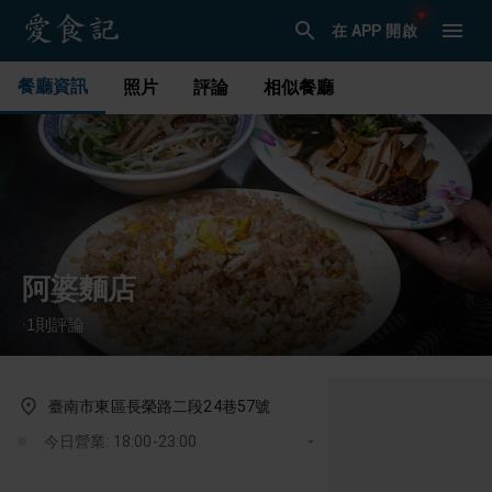
在 APP 開啟
餐廳資訊
照片
評論
相似餐廳
阿婆麵店
1
則評論
·
臺南市東區長榮路二段24巷57號
今日營業: 18:00-23:00