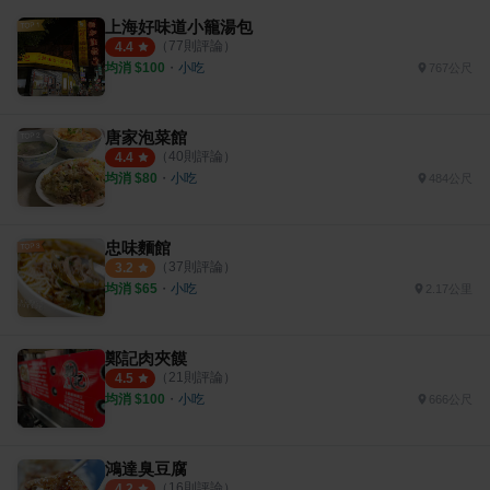
上海好味道小籠湯包
（
77
則評論）
4.4
均消 $
100
・
小吃
767公尺
唐家泡菜館
（
40
則評論）
4.4
均消 $
80
・
小吃
484公尺
忠味麵館
（
37
則評論）
3.2
均消 $
65
・
小吃
2.17公里
鄭記肉夾饃
（
21
則評論）
4.5
均消 $
100
・
小吃
666公尺
鴻達臭豆腐
（
16
則評論）
4.2