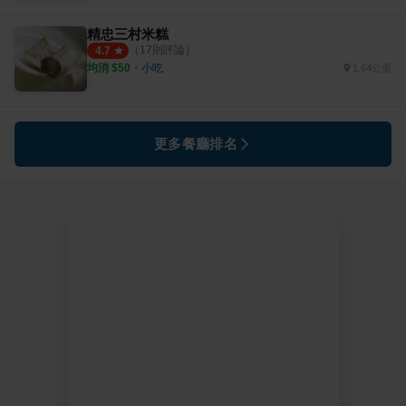
精忠三村米糕
（
17
則評論）
4.7
均消 $
50
・
小吃
1.64公里
更多餐廳排名