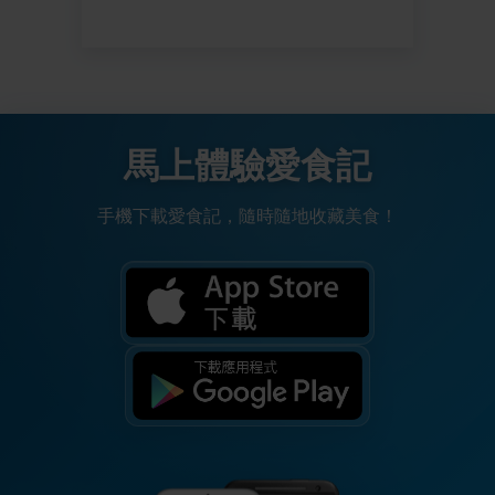
馬上體驗愛食記
手機下載愛食記，隨時隨地收藏美食！