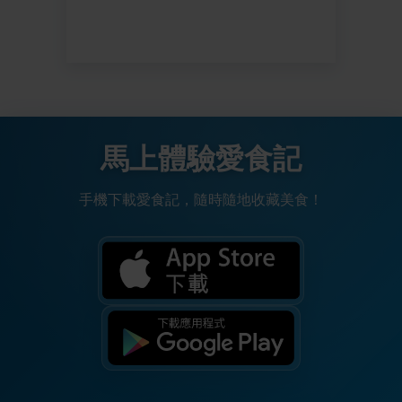
馬上體驗愛食記
手機下載愛食記，隨時隨地收藏美食！