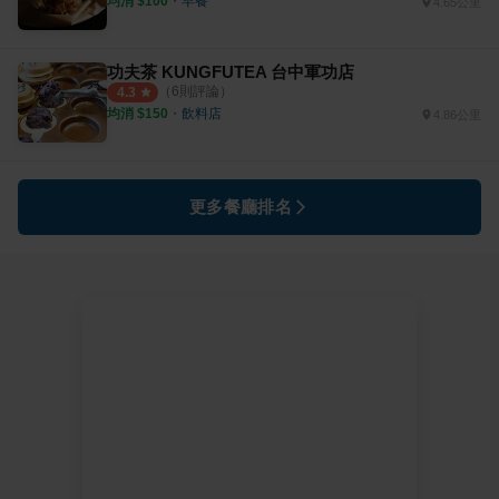
均消 $
100
・
早餐
4.65公里
功夫茶 KUNGFUTEA 台中軍功店
（
6
則評論）
4.3
均消 $
150
・
飲料店
4.86公里
更多餐廳排名