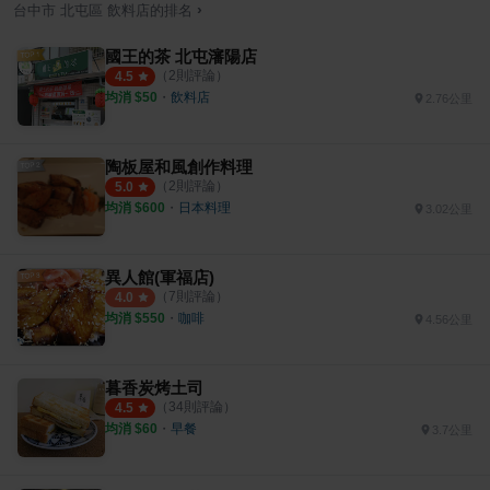
›
台中市
北屯區
飲料店
的排名
國王的茶 北屯瀋陽店
（
2
則評論）
4.5
均消 $
50
・
飲料店
2.76公里
陶板屋和風創作料理
（
2
則評論）
5.0
均消 $
600
・
日本料理
3.02公里
異人館(軍福店)
（
7
則評論）
4.0
均消 $
550
・
咖啡
4.56公里
暮香炭烤土司
（
34
則評論）
4.5
均消 $
60
・
早餐
3.7公里