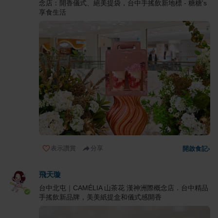
念店：開香儀式、絕美提袋，台中手搖飲新地標 - 糖糖's
享食生活
表示讚賞
分享
開啟食記
›
飛天璇
台中北屯｜CAMÉLIA 山茶花 漢神洲際概念店．台中精品
手搖飲新品牌，美美紙提盒和儀式感開香