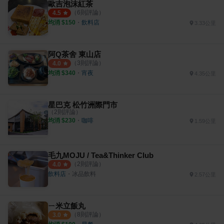
歐吉泡沫紅茶
（
6
則評論）
4.5
均消 $
150
・
飲料店
3.33公里
阿Q茶舍 東山店
（
3
則評論）
4.0
均消 $
340
・
宵夜
4.35公里
星巴克 松竹洲際門市
（
2
則評論）
均消 $
230
・
咖啡
1.59公里
毛九MOJU / Tea&Thinker Club
（
2
則評論）
4.0
飲料店
・
冰品飲料
2.57公里
ㄧ米立飯丸
（
8
則評論）
3.0