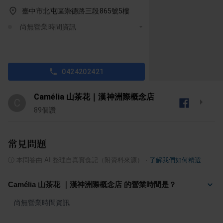
臺中市北屯區崇德路三段865號5樓
尚無營業時間資訊
0424202421
Camélia 山茶花｜漢神洲際概念店
C
89
個讚
常見問題
ⓘ
本問答由 AI 整理自真實食記（附資料來源）
·
了解我們如何精選
Camélia 山茶花 ｜漢神洲際概念店 的營業時間是？
尚無營業時間資訊