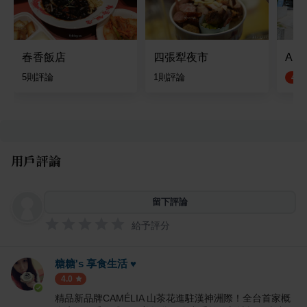
春香飯店
四張犁夜市
AuM
5
則評論
1
則評論
4.5
用戶評論
留下評論
給予評分
糖糖's 享食生活 ♥
4.0
精品新品牌CAMÉLIA 山茶花進駐漢神洲際！全台首家概