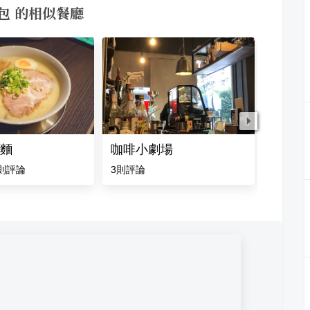
包 的相似餐廳
麵
咖啡小劇場
拌路食
則評論
3
則評論
4.2