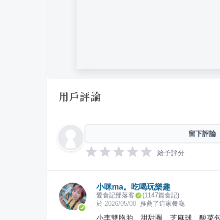
用戶評論
留下評論
給予評分
小咪ma。吃喝玩樂趣
愛食記部落客
(
1147
篇食記)
於
2026/05/08
推薦了這家餐廳
小李雙胞胎、甜甜圈、芝麻球、酸菜包