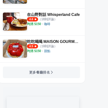
在山野對話 Whisperland Cafe
（
18
則評論）
4.6
均消 $
150
・
咖啡
吃吃喝喝 MAISON GOURMANDE
（
19
則評論）
4.5
均消 $
150
・
甜點
更多餐廳排名