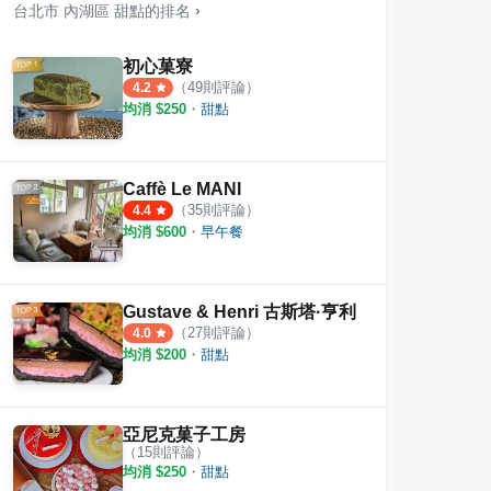
台北市
內湖區
甜點
的排名
›
初心菓寮
（
49
則評論）
4.2
均消 $
250
・
甜點
Caffè Le MANI
（
35
則評論）
4.4
均消 $
600
・
早午餐
事
喬記 文德店
布克
·
6
則評論
·
6
則評論
1
則評
4.0
Gustave & Henri 古斯塔·亨利
（
27
則評論）
4.0
均消 $
200
・
甜點
亞尼克菓子工房
（
15
則評論）
均消 $
250
・
甜點