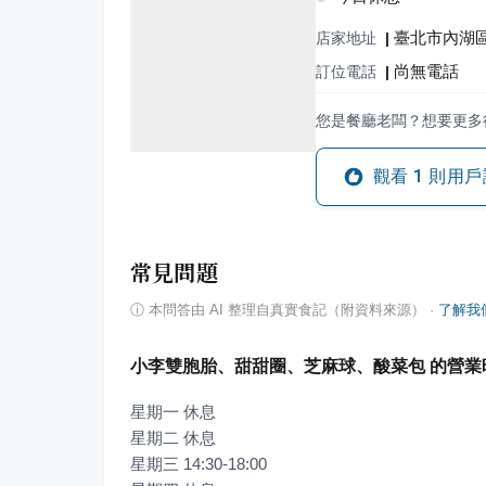
臺北市內湖區
店家地址
|
尚無電話
訂位電話
|
您是餐廳老闆？想要更多
觀看
1
則用戶
常見問題
ⓘ
本問答由 AI 整理自真實食記（附資料來源）
·
了解我
小李雙胞胎、甜甜圈、芝麻球、酸菜包 的營業
星期一 休息

星期二 休息

星期三 14:30-18:00
