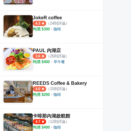
JokeR coffee
（
24
則評論）
4.3
均消 $
300
・
咖啡
PAUL 內湖店
（
26
則評論）
3.6
均消 $
400
・
早午餐
REEDS Coffee & Bakery
（
15
則評論）
4.0
均消 $
200
・
咖啡
卡啡那內湖啟航館
（
12
則評論）
4.7
均消 $
400
・
咖啡