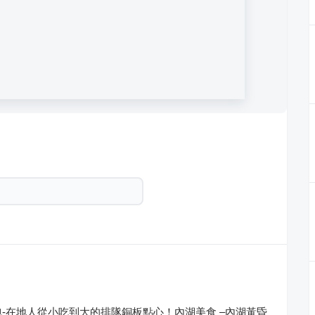
-在地人從小吃到大的排隊銅板點心！內湖美食 –內湖黃昏