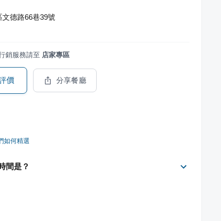
文德路66巷39號
行銷服務請至
店家專區
評價
分享餐廳
們如何精選
時間是？