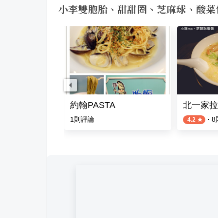
小李雙胞胎、甜甜圈、芝麻球、酸菜
串燒酒場
約翰PASTA
北一家拉
1
則評論
·
8
4.2