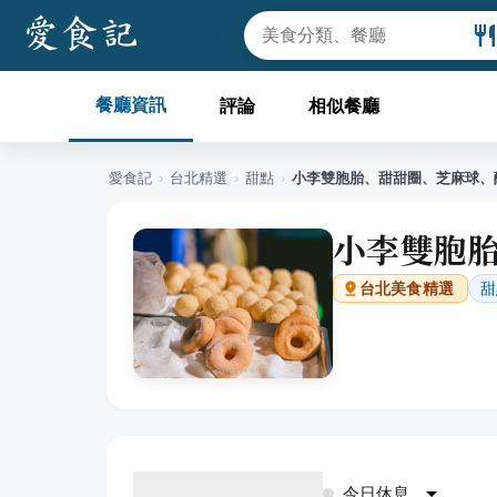
餐廳資訊
評論
相似餐廳
愛食記
›
台北
精選
›
甜點
›
小李雙胞胎、甜甜圈、芝麻球、
小李雙胞
甜
台北
美食精選
今日休息