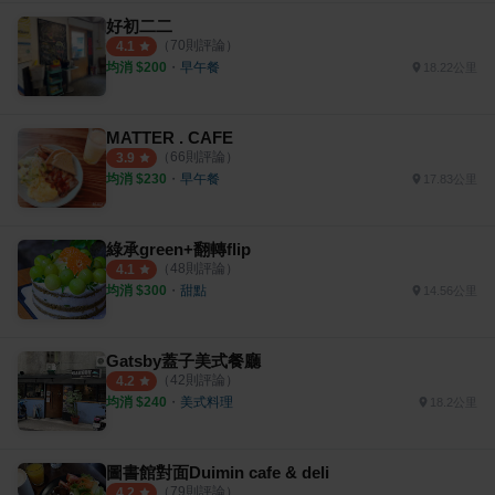
好初二二
（
70
則評論）
4.1
均消 $
200
・
早午餐
18.22公里
MATTER . CAFE
（
66
則評論）
3.9
均消 $
230
・
早午餐
17.83公里
綠承green+翻轉flip
（
48
則評論）
4.1
均消 $
300
・
甜點
14.56公里
Gatsby蓋子美式餐廳
（
42
則評論）
4.2
均消 $
240
・
美式料理
18.2公里
圖書館對面Duimin cafe & deli
（
79
則評論）
4.2