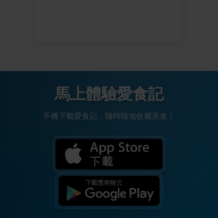
馬上體驗愛食記
手機下載愛食記，隨時隨地收藏美食！