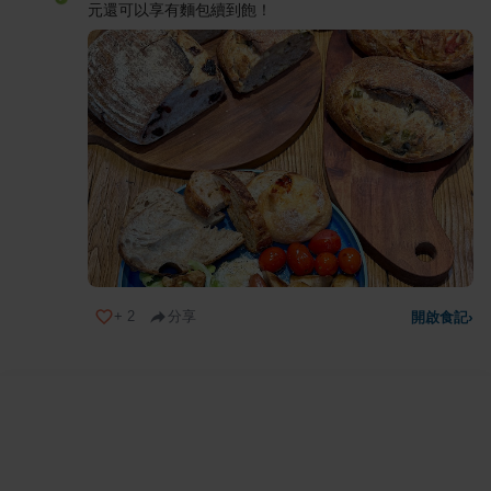
元還可以享有麵包續到飽！
+
2
分享
開啟食記
›