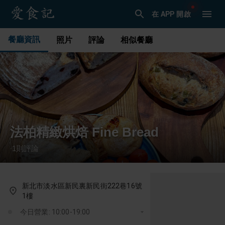
在 APP 開啟
餐廳資訊
照片
評論
相似餐廳
法柏精緻烘焙 Fine Bread
1
則評論
·
新北市淡水區新民裏新民街222巷16號
1樓
今日營業: 10:00-19:00