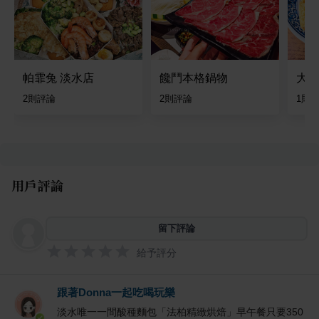
帕霏兔 淡水店
饞鬥本格鍋物
大勇
2
則評論
2
則評論
1
則
用戶評論
留下評論
給予評分
跟著Donna一起吃喝玩樂
淡水唯一一間酸種麵包「法柏精緻烘焙」早午餐只要350