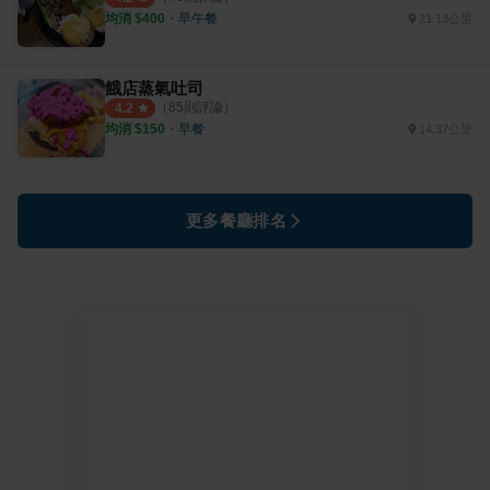
均消 $
400
・
早午餐
21.13公里
餓店蒸氣吐司
（
85
則評論）
4.2
均消 $
150
・
早餐
14.37公里
更多餐廳排名