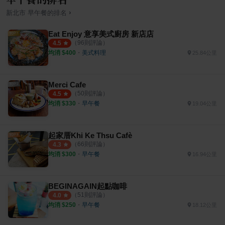
›
新北市
早午餐
的排名
Eat Enjoy 意享美式廚房 新店店
（
96
則評論）
4.5
均消 $
400
・
美式料理
25.84公里
Merci Cafe
（
50
則評論）
4.5
均消 $
330
・
早午餐
19.04公里
起家厝Khi Ke Thsu Cafè
（
66
則評論）
4.3
均消 $
300
・
早午餐
16.94公里
BEGINAGAIN起點咖啡
（
51
則評論）
4.0
均消 $
250
・
早午餐
18.12公里