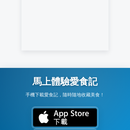
馬上體驗愛食記
手機下載愛食記，隨時隨地收藏美食！