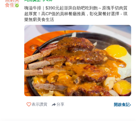
嗨溢牛排｜$390元起澎湃自助吧吃到飽～原塊手切肉質
超厚實！高CP值的員林餐廳推薦，彰化聚餐好選擇 - 琪
樂無窮美食生活
表示讚賞
分享
開啟食記
›