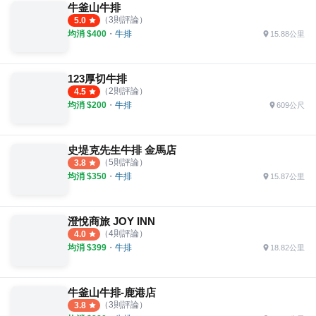
牛釜山牛排
（
3
則評論）
5.0
均消 $
400
・
牛排
15.88公里
123厚切牛排
（
2
則評論）
4.5
均消 $
200
・
牛排
609公尺
史堤克先生牛排 金馬店
（
5
則評論）
3.8
均消 $
350
・
牛排
15.87公里
澄悅商旅 JOY INN
（
4
則評論）
4.0
均消 $
399
・
牛排
18.82公里
牛釜山牛排-鹿港店
（
3
則評論）
3.8