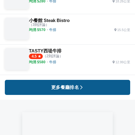
均消 $
280
・
牛排
18.26公里
小餐館 Steak Bistro
（
3
則評論）
均消 $
570
・
牛排
15.5公里
TASTY西堤牛排
（
2
則評論）
4.5
均消 $
580
・
牛排
12.99公里
更多餐廳排名