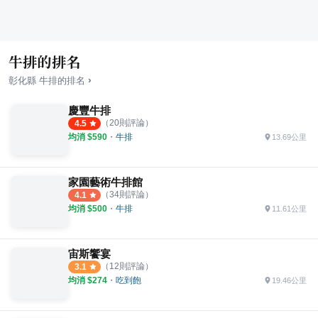
牛排的排名
›
彰化縣
牛排
的排名
慶豐牛排
（
20
則評論）
4.5
均消 $
590
・
牛排
13.69公里
家園藝術牛排館
（
34
則評論）
4.1
均消 $
500
・
牛排
11.61公里
宙斯饗宴
（
12
則評論）
3.1
均消 $
274
・
吃到飽
19.46公里