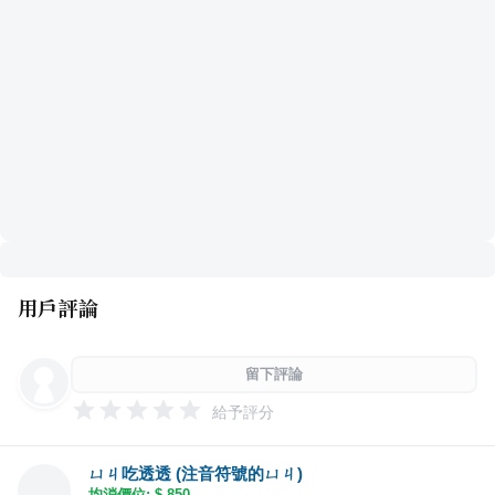
用戶評論
留下評論
給予評分
ㄩㄐ吃透透 (注音符號的ㄩㄐ)
均消價位: $
850