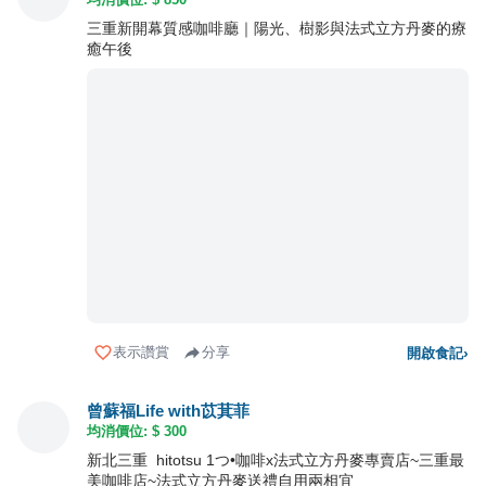
三重新開幕質感咖啡廳｜陽光、樹影與法式立方丹麥的療
癒午後
表示讚賞
分享
開啟食記
›
曾蘇福Life with苡萁菲
均消價位: $
300
新北三重 hitotsu 1つ•咖啡x法式立方丹麥專賣店~三重最
美咖啡店~法式立方丹麥送禮自用兩相宜