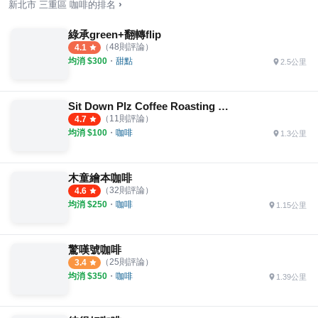
›
新北市
三重區
咖啡
的排名
綠承green+翻轉flip
（
48
則評論）
4.1
均消 $
300
・
甜點
2.5公里
Sit Down Plz Coffee Roasting 西當･普里斯
（
11
則評論）
4.7
均消 $
100
・
咖啡
1.3公里
木童繪本咖啡
（
32
則評論）
4.6
均消 $
250
・
咖啡
1.15公里
驚嘆號咖啡
（
25
則評論）
3.4
均消 $
350
・
咖啡
1.39公里