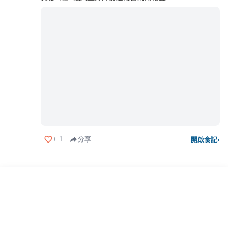
+
1
分享
開啟食記
›