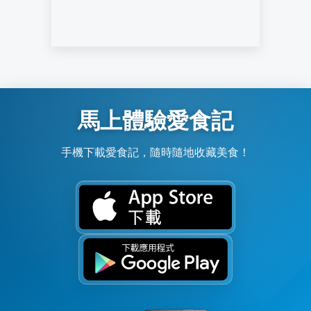
馬上體驗愛食記
手機下載愛食記，隨時隨地收藏美食！