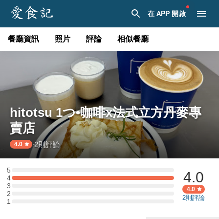
在 APP 開啟
餐廳資訊
照片
評論
相似餐廳
hitotsu 1つ•咖啡x法式立方丹麥專
賣店
2
則評論
·
4.0
5
4.0
5 星：0 則評論
4
4 星：1 則評論
3
3 星：0 則評論
4.0
2
2 星：0 則評論
2
則評論
1
1 星：0 則評論