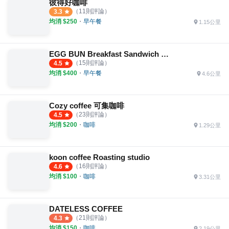
彼得好咖啡
（
11
則評論）
3.3
均消 $
250
・
早午餐
1.15公里
EGG BUN Breakfast Sandwich & Espresso
（
15
則評論）
4.5
均消 $
400
・
早午餐
4.6公里
Cozy coffee 可集咖啡
（
23
則評論）
4.5
均消 $
200
・
咖啡
1.29公里
koon coffee Roasting studio
（
16
則評論）
4.6
均消 $
100
・
咖啡
3.31公里
DATELESS COFFEE
（
21
則評論）
4.3
均消 $
150
・
咖啡
2.19公里