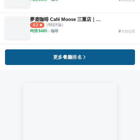
夢鹿咖啡 Café Moose 三重店｜訂位無額外保留時間
（
9
則評論）
4.2
均消 $
485
・
咖啡
3.22公里
更多餐廳排名