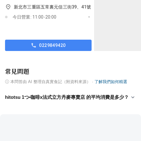
新北市三重區五常裏元信三街39、41號
今日營業: 11:00-20:00
0229849420
常見問題
ⓘ
本問答由 AI 整理自真實食記（附資料來源）
·
了解我們如何精選
hitotsu 1つ•咖啡x法式立方丹麥專賣店 的平均消費是多少？