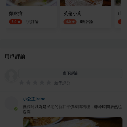
麵疙瘩
英倫小廚
山林咖
·
2
則評論
·
6
則評論
5.0
4.0
4.6
用戶評論
留下評論
給予評分
小公主Irene
低調到以為是民宅的新莊平價泰國料理，離峰時間居然也
客滿