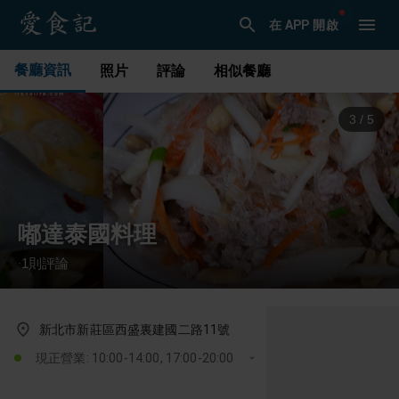
在 APP 開啟
餐廳資訊
照片
評論
相似餐廳
3
/
5
嘟達泰國料理
1
則評論
·
新北市新莊區西盛裏建國二路11號
現正營業: 10:00-14:00, 17:00-20:00