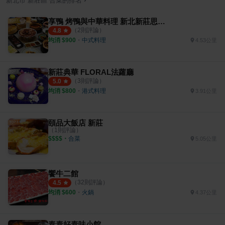
新北市
新莊區
合菜
的排名
享鴨 烤鴨與中華料理 新北新莊思源i-Tower店
（
2
則評論）
4.8
均消 $
900
・
中式料理
4.53公里
新莊典華 FLORAL法蘿廳
（
3
則評論）
5.0
均消 $
800
・
港式料理
3.91公里
頤品大飯店 新莊
（
1
則評論）
$$$$
・
合菜
5.05公里
饗牛二館
（
32
則評論）
4.5
均消 $
600
・
火鍋
4.37公里
泰泰好泰味小館