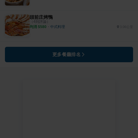
頭前庄烤鴨
（
4
則評論）
均消 $
580
・
中式料理
3.06公里
更多餐廳排名