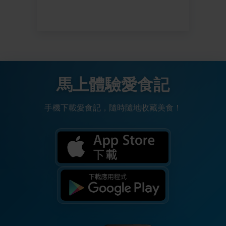
馬上體驗愛食記
手機下載愛食記，隨時隨地收藏美食！