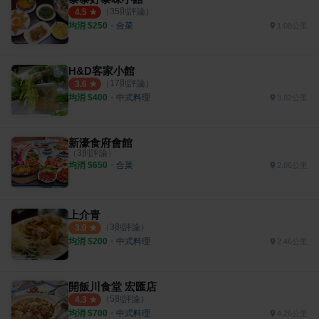
（
35
則評論）
4.5
均消 $
250
・
合菜
1.08公里
H&D客家小館
（
17
則評論）
3.6
均消 $
400
・
中式料理
3.82公里
新濠食府會館
（
3
則評論）
均消 $
650
・
合菜
2.86公里
上介青
（
3
則評論）
3.0
均消 $
200
・
中式料理
2.46公里
開飯川食堂 宏匯店
（
5
則評論）
4.3
均消 $
700
・
中式料理
4.26公里