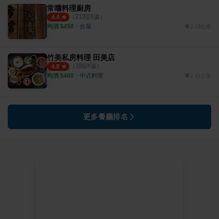
常嚐料理廚房
（
21
則評論）
4.4
均消 $
450
・
合菜
2.13公里
竹美私房料理 田美店
（
3
則評論）
4.8
均消 $
400
・
中式料理
2.41公里
更多餐廳排名