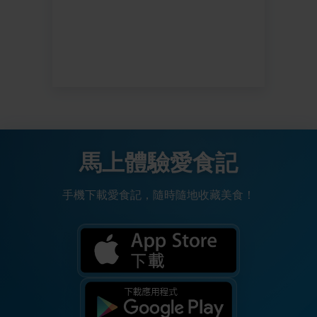
馬上體驗愛食記
手機下載愛食記，隨時隨地收藏美食！