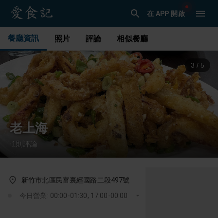
在 APP 開啟
餐廳資訊
照片
評論
相似餐廳
3
/
5
老上海
1
則評論
·
新竹市北區民富裏經國路二段497號
今日營業: 00:00-01:30, 17:00-00:00