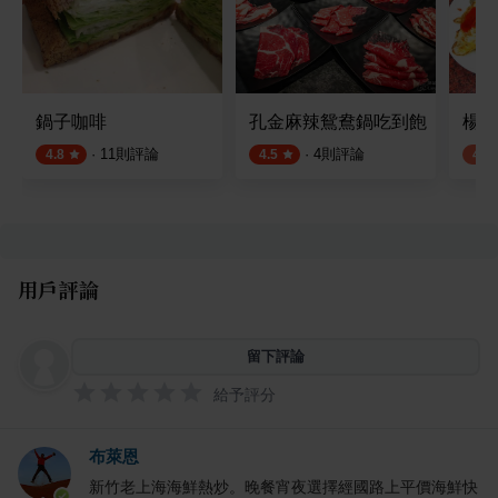
鍋子咖啡
孔金麻辣鴛鴦鍋吃到飽
楊家
·
11
則評論
·
4
則評論
4.8
4.5
4.1
用戶評論
留下評論
給予評分
布萊恩
新竹老上海海鮮熱炒。晚餐宵夜選擇經國路上平價海鮮快