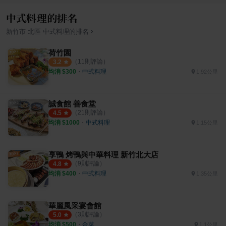
中式料理的排名
›
新竹市
北區
中式料理
的排名
荷竹園
（
11
則評論）
3.2
均消 $
300
・
中式料理
1.92公里
誠食館 善食堂
（
21
則評論）
4.5
均消 $
1000
・
中式料理
1.15公里
享鴨 烤鴨與中華料理 新竹北大店
（
9
則評論）
4.8
均消 $
400
・
中式料理
1.35公里
華麗風采宴會館
（
3
則評論）
5.0
均消 $
500
・
合菜
1.1公里