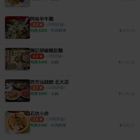
阿桂羊牛雜
（
28
則評論）
4.3
均消 $
200
・
中式料理
972公尺
陳記胡椒豬肚雞
（
7
則評論）
4.4
均消 $
400
・
火鍋
1.51公里
西市汕頭館 北大店
（
12
則評論）
3.7
均消 $
500
・
火鍋
1.45公里
石坊小井
（
19
則評論）
3.6
均消 $
300
・
中式料理
928公尺