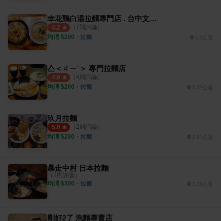
幸花鷄白湯拉麵專門店 . 台中文昌店
（
7
則評論）
4.2
均消 $
200
・
拉麵
3.3公里
亼＜ㄐㄧˊ＞ 專門拉麵店
（
4
則評論）
4.0
均消 $
200
・
拉麵
3.32公里
玖月拉麵
（
2
則評論）
5.0
均消 $
200
・
拉麵
2.81公里
暴走中村 日本拉麵
（
2
則評論）
均消 $
300
・
拉麵
3.75公里
剛好2了 泡麵專賣店