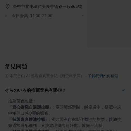
臺中市北屯區仁美裏崇德路三段865號
今日營業: 11:00-21:00
常見問題
ⓘ
本問答由 AI 整理自真實食記（附資料來源）
·
了解我們如何精選
そらのいろ的推薦菜色有哪些？
『
溏心蛋雞白湯鹽拉麵
』
: 湯頭濃郁滑順，鹹度適中，搭配中規
『
特製東京醬油拉麵
』
: 湯頭帶有自家製作醬油的甜度，醬油拉