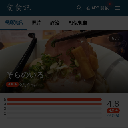
在 APP 開啟
餐廳資訊
照片
評論
相似餐廳
6
/
7
そらのいろ
2
則評論
·
4.8
5
4.8
5 星：1 則評論
4
4 星：1 則評論
3
3 星：0 則評論
4.8
2
2 星：0 則評論
2
則評論
1
1 星：0 則評論