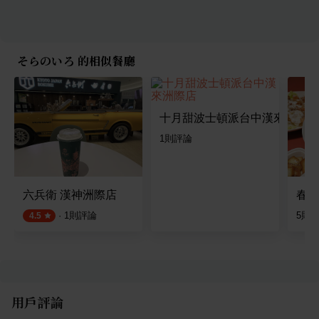
そらのいろ 的相似餐廳
十月甜波士頓派台中漢來洲際店
1
則評論
六兵衛 漢神洲際店
春香
·
1
則評論
5
則
4.5
用戶評論