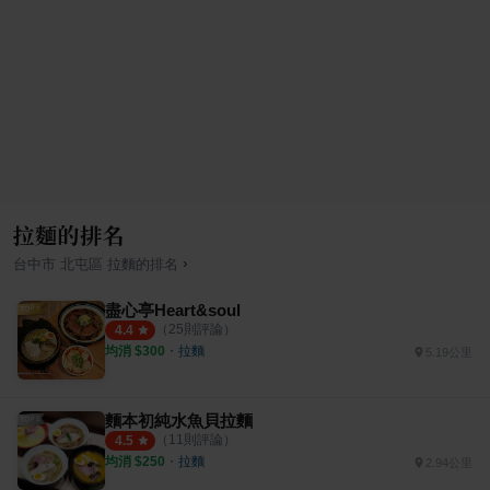
拉麵的排名
›
台中市
北屯區
拉麵
的排名
盡心亭Heart&soul
（
25
則評論）
4.4
均消 $
300
・
拉麵
5.19公里
麵本初純水魚貝拉麵
（
11
則評論）
4.5
均消 $
250
・
拉麵
2.94公里