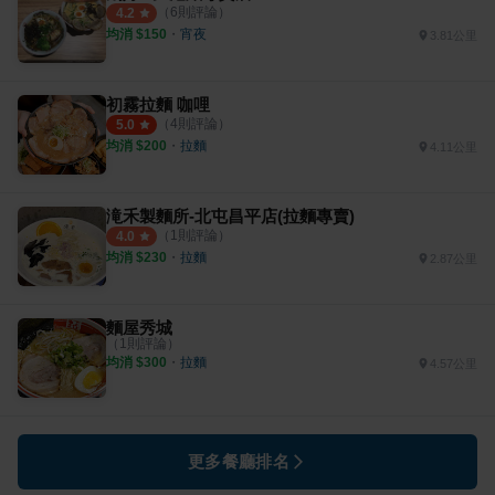
（
6
則評論）
4.2
均消 $
150
・
宵夜
3.81公里
初霧拉麵 咖哩
（
4
則評論）
5.0
均消 $
200
・
拉麵
4.11公里
滝禾製麵所-北屯昌平店(拉麵專賣)
（
1
則評論）
4.0
均消 $
230
・
拉麵
2.87公里
麵屋秀城
（
1
則評論）
均消 $
300
・
拉麵
4.57公里
更多餐廳排名