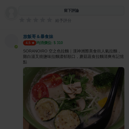
留下評論
給予評分
放飯哥＆暴食妹
均消價位: $
310
4.5
SORANOIRO 空之色拉麵｜漢神洲際美食街人氣拉麵，
雞白湯叉燒鹽味拉麵濃郁順口，蘑菇蔬食拉麵清爽有記憶
點