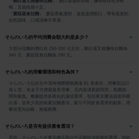
『
雞白湯叉燒鹽味拉麵
』
: 雞白湯濃郁滑順，鹽味收得乾淨耐
『
蘑菇蔬食拉麵
』
: 蘑菇香氣濃郁，湯底溫潤順口，帶有蔬菜的
自然甜味，口感清爽不單薄。
そらのいろ的平均消費金額大約是多少？
大部分拉麵的價位在 250-300 元左右，雞白湯叉燒鹽味拉麵為 
340 元，蘑菇蔬食拉麵為 290 元。
そらのいろ的用餐環境和特色為何？
そらのいろ位於台中漢神洲際購物廣場 B1 美食街，用餐區設計
為 L 型，有桌子方便家庭客用餐。店內裝潢新穎明亮，氛圍熱
鬧有氣氛。餐廳提供多樣化的湯頭選擇，包括東京醬油湯底和雞
白湯，並有少見的純素拉麵選項，吸引不同飲食需求的顧客。用
餐前需先結帳，無服務費。
そらのいろ是否有提供素食選項？
是的，そらのいろ在東京總店和台中店都提供純素的選擇，例如