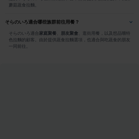
蘑菇蔬食拉麵。
そらのいろ適合哪些族群前往用餐？
そらのいろ適合
家庭聚餐
、
朋友聚會
、逛街用餐，以及想品嚐特
色拉麵的顧客。由於提供蔬食拉麵選項，也適合與吃蔬食的朋友
一同前往。