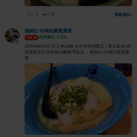
+
3
分享
開啟食記
›
湯姆仕-吃喝玩樂最重要
均消價位: $
300
5.0
SORANOIRO 空之色拉麵 台中漢神洲際店 | 東京銀座3年
米其林必比登推薦拉麵臺灣首店 – 湯姆仕-吃喝玩樂最重
要