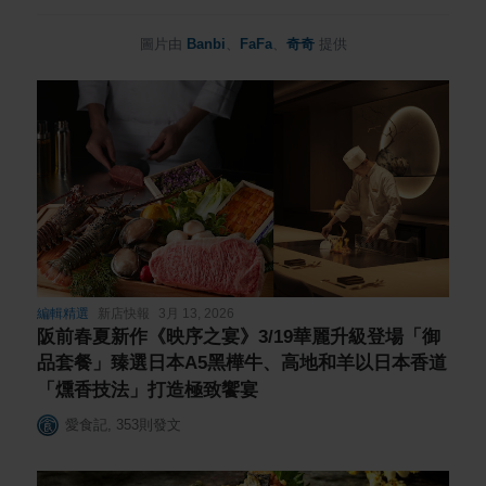
圖片由
Banbi
、
FaFa
、
奇奇
提供
編輯精選
新店快報
3月 13, 2026
阪前春夏新作《映序之宴》3/19華麗升級登場「御
品套餐」臻選日本A5黑樺牛、高地和羊以日本香道
「燻香技法」打造極致饗宴
愛食記
,
353
則發文