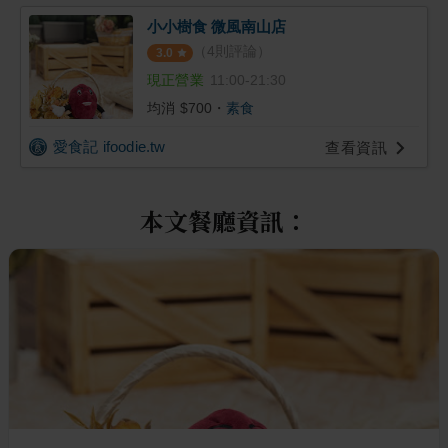
小小樹食 微風南山店
（
4
則評論）
3.0
現正營業
11:00-21:30
均消 $
700
・
素食
愛食記 ifoodie.tw
查看資訊
本文餐廳資訊：