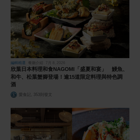
編輯精選
餐廳介紹
7月 8, 2026
欣葉日本料理和食NAGOMI「盛夏和宴」 鰻魚、
和牛、松葉蟹腳登場！逾15道限定料理與特色調
酒
愛食記
,
353
則發文