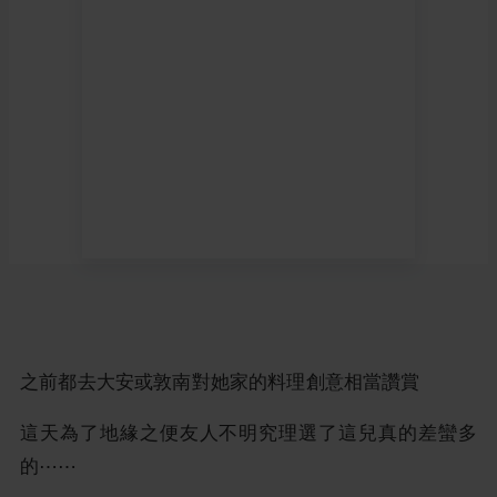
之前都去大安或敦南對她家的料理創意相當讚賞
這天為了地緣之便友人不明究理選了這兒真的差蠻多
的⋯⋯