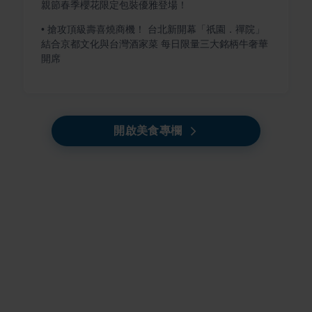
親節春季櫻花限定包裝優雅登場！
•
搶攻頂級壽喜燒商機！ 台北新開幕「祇園．禪院」
結合京都文化與台灣酒家菜 每日限量三大銘柄牛奢華
開席
開啟美食專欄