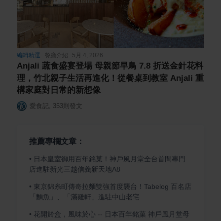
編輯精選
餐廳介紹
5月 4, 2026
Anjali 蔬食盛宴登場 母親節早鳥 7.8 折送金針花料
理，竹北親子生活再進化！從餐桌到教室 Anjali 重
構家庭對日常的新想像
愛食記
,
353
則發文
推薦專欄文章：
•
日本皇室御用百年銘菓！神戶風月堂全台首間專門
店進駐新光三越信義新天地A8
•
東京錦糸町傳奇拉麵雙強首度襲台！Tabelog 百名店
「麵魚」、「滿雞軒」進駐中山老宅
•
花開於盒，風味於心 -- 日本百年銘菓 神戶風月堂母