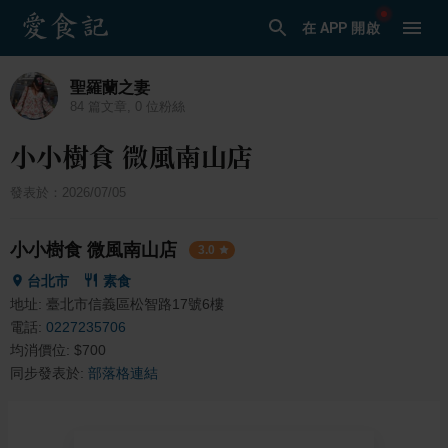
在 APP 開啟
聖羅蘭之妻
84
篇文章,
0
位粉絲
小小樹食 微風南山店
發表於：
2026/07/05
小小樹食 微風南山店
3.0
台北市
素食
地址:
臺北市信義區松智路17號6樓
電話:
0227235706
均消價位:
$
700
同步發表於:
部落格連結