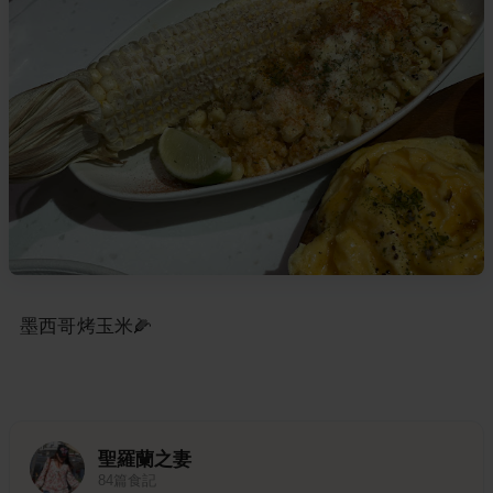
墨西哥烤玉米🌽
聖羅蘭之妻
84
篇食記