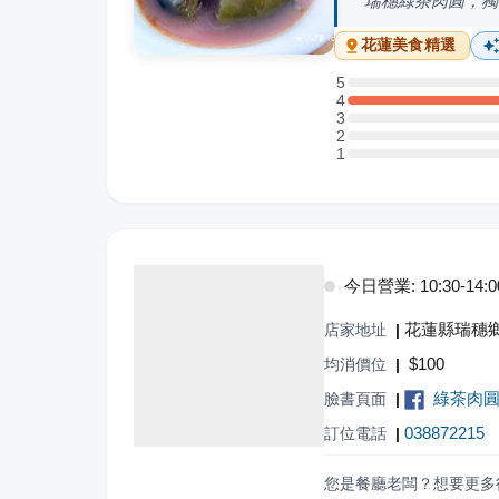
瑞穗綠茶肉圓，獨
花蓮
美食精選
5
5 星：0 則評論
4
4 星：3 則評論
3
3 星：0 則評論
2
2 星：0 則評論
1
1 星：0 則評論
今日營業: 10:30-14:00,
花蓮縣瑞穗鄉
店家地址
|
$
100
均消價位
|
綠茶肉
臉書頁面
|
038872215
訂位電話
|
您是餐廳老闆？想要更多