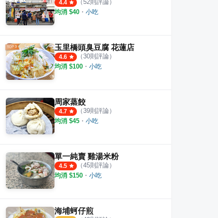
（
52
則評論）
4.4
均消 $
40
・
小吃
玉里橋頭臭豆腐 花蓮店
（
30
則評論）
4.6
均消 $
100
・
小吃
周家蒸餃
（
39
則評論）
4.7
均消 $
45
・
小吃
單一純賣 雞湯米粉
（
45
則評論）
4.5
均消 $
150
・
小吃
海埔蚵仔煎