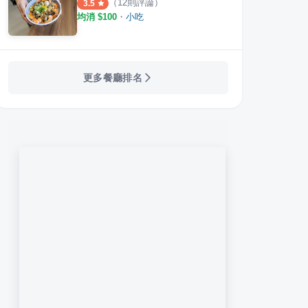
（
12
則評論）
3.5
均消 $
100
・
小吃
更多餐廳排名