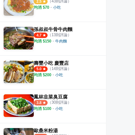
（
43
則評論）
2.5
均消 $
70
・
小吃
孫叔叔牛骨牛肉麵
腸
玉里橋頭臭豆腐 花蓮店
公正
（
13
則評論）
4.7
·
24
則評論
·
30
則評論
4.6
4.0
均消 $
150
・
牛肉麵
壽豐小吃 慶豐店
（
14
則評論）
5.0
均消 $
200
・
小吃
鳳林韭菜臭豆腐
（
30
則評論）
3.8
均消 $
100
・
小吃
歐桑米粉湯