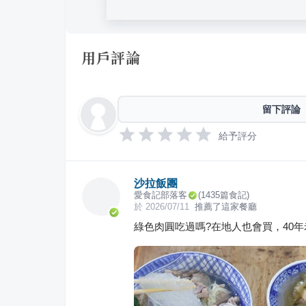
用戶評論
留下評論
給予評分
沙拉飯團
愛食記部落客
(
1435
篇食記)
於
2026/07/11
推薦了這家餐廳
綠色肉圓吃過嗎?在地人也會買，40年