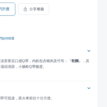
戶評價
分享餐廳
們如何精選
淡淡茶香且口感Q彈，內餡包含豬肉及竹筍；
『
乾麵
』
，其
，湯頭清甜，小腸軟Q帶脆度。
鐘即可抵達，搭火車前往十分方便。