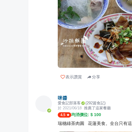
表示讚賞
分享
咪醬
愛食記部落客
(
292
篇食記)
於
2021/06/18
推薦了這家餐廳
均消價位: $
100
4.5
瑞穗綠茶肉圓 花蓮美食。全台只有這