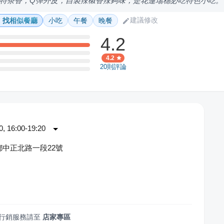
特茶香，Q彈外皮，自製辣椒香辣夠味，是花蓮瑞穗必吃特色小吃。
建議修改
找相似餐廳
小吃
午餐
晚餐
4.2
4.2
20
則評論
 16:00-19:20
中正北路一段22號
圓
行銷服務請至
店家專區