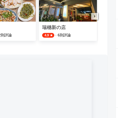
瑞穗新の店
張家香
2
則評論
·
6
則評論
4.9
4.8