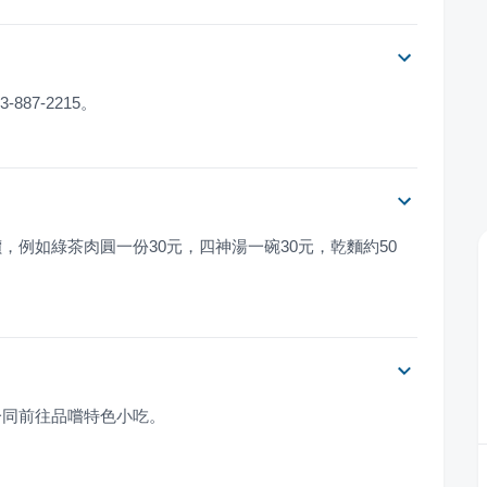
87-2215。
例如綠茶肉圓一份30元，四神湯一碗30元，乾麵約50
一同前往品嚐特色小吃。