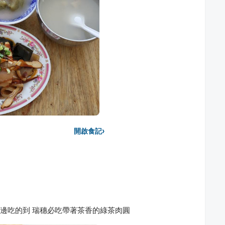
›
開啟食記
邊吃的到 瑞穗必吃帶著茶香的綠茶肉圓