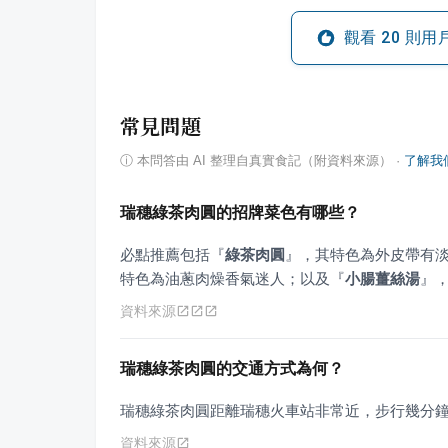
觀看
20
則用
常見問題
ⓘ
本問答由 AI 整理自真實食記（附資料來源）
·
了解我
瑞穗綠茶肉圓的招牌菜色有哪些？
必點推薦包括
『
綠茶肉圓
』
，其特色為外皮帶有
特色為油蔥肉燥香氣迷人；以及
『
小腸薑絲湯
』
資料來源
瑞穗綠茶肉圓的交通方式為何？
瑞穗綠茶肉圓距離瑞穗火車站非常近，步行幾分
資料來源