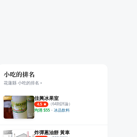
小吃的排名
花蓮縣
小吃
的排名
›
佳興冰果室
（
64
則評論）
4.5
均消 $
55
・
冰品飲料
炸彈蔥油餅 黃車