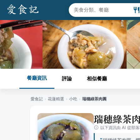
餐廳資訊
評論
相似餐廳
愛食記
›
花蓮
精選
›
小吃
›
瑞穗綠茶肉圓
瑞穗綠茶
以下資訊由 AI 從部