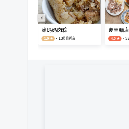
臭豆腐
涂媽媽肉粽
慶豐麵店
則評論
·
13
則評論
·
3
1.0
4.0