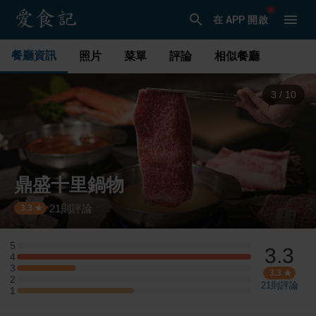
在 APP 開啟
餐廳資訊
照片
菜單
評論
相似餐廳
3
/
10
鼎盛十里鍋物
21
則評論
·
3.3
5
3.3
5 星：0 則評論
4
4 星：4 則評論
3
3 星：1 則評論
3.3
2
2 星：0 則評論
21
則評論
1
1 星：2 則評論