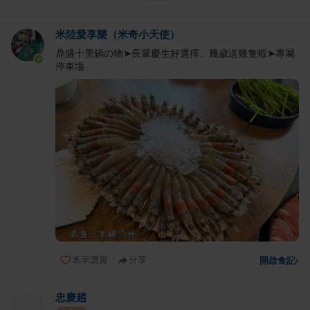
米陸愛享樂（米奇小天使）
鼎盛十里鍋の物➤長輩慶生好選擇、幾歲送幾隻蝦➤專屬
停車塲
表示讚賞
分享
開啟食記
›
忠慶趙