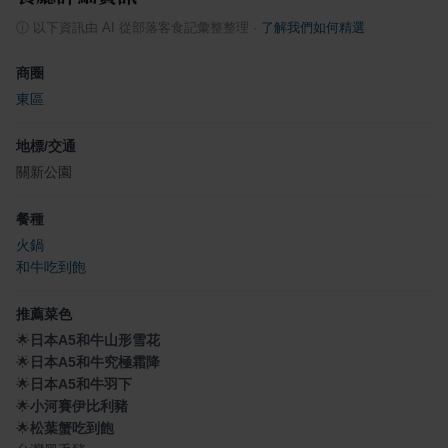
ⓘ
以下資訊由 AI 從部落客食記彙整整理
·
了解我們如何精選
商圈
東區
地標/交通
關新公園
餐種
火鍋
和牛吃到飽
推薦菜色
🌟
日本A5和牛山形雪花
🌟
日本A5和牛究極霜降
🌟
日本A5和牛羽下
🌟
小河賽伊比利豬
🌟
松葉蟹吃到飽