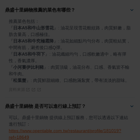
鼎盛十里鍋物推薦的菜色有哪些？
『
日本A5和牛山形雪花
』
: 油花呈現雪花般紋路，肉質鮮嫩，脂
『
日本A5和牛究極霜降
』
: 油花如細點均勻分布，肉質較結實，
『
日本A5和牛羽下
』
: 油花纖細均勻，口感軟嫩適中，略有彈
『
小河賽伊比利豬
』
: 肉質頂級，油花分布、口感、香氣皆不輸
『
松葉蟹
』
: 肉質鮮甜細緻、口感飽滿紮實，帶有淡淡的甜味。
資料來源
鼎盛十里鍋物 是否可以進行線上預訂？
可以。鼎盛十里鍋物 提供線上預訂服務，您可以透過以下連結
進行預訂：
https://www.opentable.com.tw/restaurant/profile/181019?
ref=18649