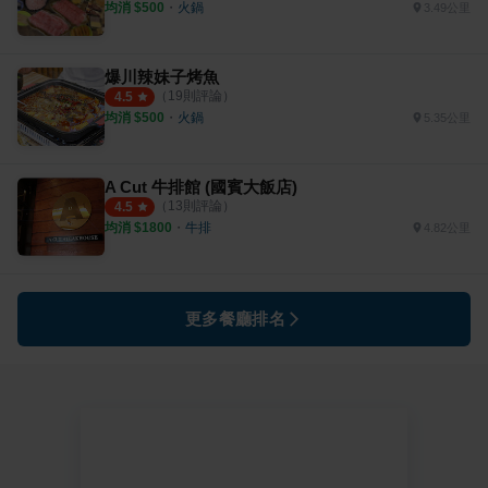
均消 $
500
・
火鍋
3.49公里
爆川辣妹子烤魚
（
19
則評論）
4.5
均消 $
500
・
火鍋
5.35公里
A Cut 牛排館 (國賓大飯店)
（
13
則評論）
4.5
均消 $
1800
・
牛排
4.82公里
更多餐廳排名