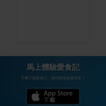
馬上體驗愛食記
手機下載愛食記，隨時隨地收藏美食！