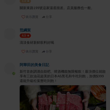
1.0
關新東路199號這家湯底很差。店員服務也一般。
表示讚賞
分享
范綱宸
4.5
清淡食材新鮮飲料好喝
表示讚賞
分享
阿華田的美食日記
新竹首創調酒自助吧、啤酒機能無限暢飲！最頂價位就能
享有三款油花超美的日本A5黑毛和牛吃到飽，加價$399
還能升級松葉蟹吃到飽！