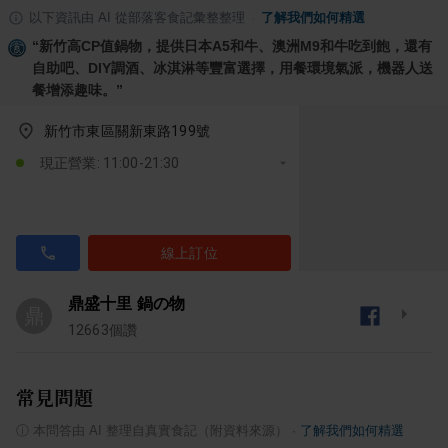
以下資訊由 AI 從部落客食記彙整整理
·
了解我們如何精選
“
新竹高CP值鍋物，提供日本A5和牛、澳洲M9和牛吃到飽，還有
自助吧、DIY調酒、冰淇淋等豐富選擇，用餐環境氣派，機器人送
餐增添趣味。
”
新竹市東區關新東路199號
現正營業: 11:00-21:30
線上訂位
鼎盛十里 鍋の物
鼎
12663
個讚
常見問題
ⓘ
本問答由 AI 整理自真實食記（附資料來源）
·
了解我們如何精選