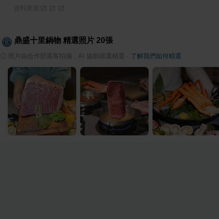
資料來源
鼎盛十里鍋物
精選照片
20
張
ⓘ
照片由合作部落客拍攝，AI 協助篩選精選
·
了解我們如何精選