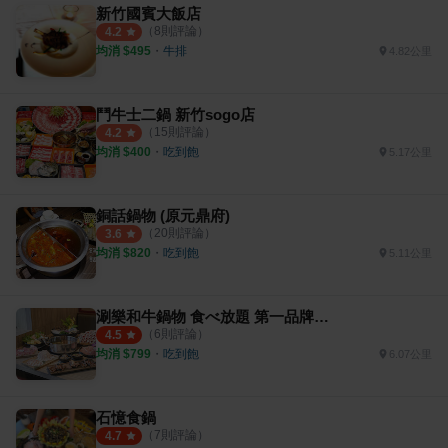
新竹國賓大飯店
（
8
則評論）
4.2
均消 $
495
・
牛排
4.82公里
鬥牛士二鍋 新竹sogo店
（
15
則評論）
4.2
均消 $
400
・
吃到飽
5.17公里
銅話鍋物 (原元鼎府)
（
20
則評論）
3.6
均消 $
820
・
吃到飽
5.11公里
涮樂和牛鍋物 食べ放題 第一品牌 新竹經國店
（
6
則評論）
4.5
均消 $
799
・
吃到飽
6.07公里
石憶食鍋
（
7
則評論）
4.7