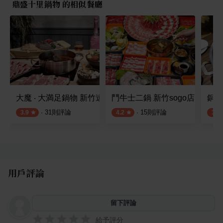
鼎盛十里鍋物 的相似餐廳
大魔 ‧ 大満足鍋物 新竹遠百店
鬥牛士二鍋 新竹sogo店
銅話
·
31
則評論
·
15
則評論
3.9
4.2
3.6
用戶評論
留下評論
給予評分