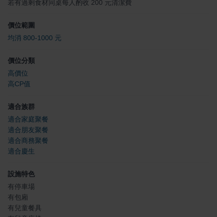
若有過剩食材同桌每人酌收 200 元清潔費
價位範圍
均消 800-1000 元
價位分類
高價位
高CP值
適合族群
適合家庭聚餐
適合朋友聚餐
適合商務聚餐
適合慶生
設施特色
有停車場
有包廂
有兒童餐具