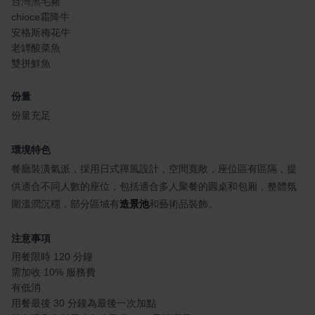
台灣黑毛豬
chioce霜降牛
安格斯梅花牛
老罈酸菜魚
雙拼鮮魚
份量
份量充足
環境特色
餐廳裝潢氣派，採用日式禪風設計，空間寬敞，座位區有區隔，提
供適合不同人數的座位，包括適合多人聚餐的圓桌和包廂，整體氛
圍溫潤沉穩，部分區域有
造景池
和藝術品裝飾。
注意事項
用餐限時 120 分鐘
需加收 10% 服務費
有低消
用餐最後 30 分鐘為最後一次加點