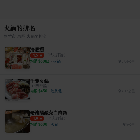
火鍋的排名
›
新竹市
東區
火鍋
的排名
海底撈
（
15
則評論）
4.5
均消 $
5082
・
火鍋
5.86公里
千葉火鍋
（
4
則評論）
均消 $
450
・
吃到飽
4.17公里
老瀋陽酸菜白肉鍋
（
19
則評論）
4.6
均消 $
500
・
火鍋
5公里