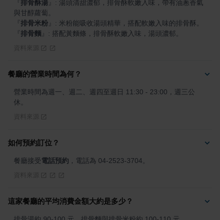
『
排骨酥湯
』
: 湯頭清甜濃郁，排骨酥軟嫩入味，帶有油蔥香氣
『
排骨米粉
』
『
排骨麵
』
: 搭配黃麵條，排骨酥軟嫩入味，湯頭濃郁。
資料來源
餐廳的營業時間為何？
營業時間為週一、週二、週四至週日 11:30 - 23:00，週三公
休。
資料來源
如何預約訂位？
餐廳接受
電話預約
，電話為 04-2523-3704。
資料來源
這家餐廳的平均消費金額大約是多少？
排骨湯約 90-100 元，排骨麵與排骨米粉約 100-110 元。