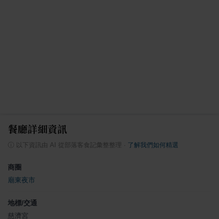
餐廳詳細資訊
ⓘ
以下資訊由 AI 從部落客食記彙整整理
·
了解我們如何精選
商圈
廟東夜市
地標/交通
慈濟宮