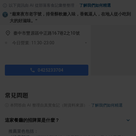
以下資訊由 AI 從部落客食記彙整整理
·
了解我們如何精選
“
廟東夜市老字號，排骨酥軟嫩入味，香氣逼人，在地人從小吃到
大的好滋味。
”
臺中市豐原區中正路167巷2之10號
今日營業: 11:30-23:00
0425233704
常見問題
ⓘ
本問答由 AI 整理自真實食記（附資料來源）
·
了解我們如何精選
這家餐廳的招牌菜是什麼？