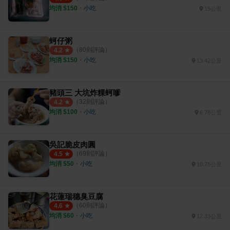
均消 $
150
・
小吃
15公里
蚵仔粥
（
80
則評論）
4.2
均消 $
150
・
小吃
13.42公里
豬頭三 大坑炸粿蚵嗲
（
32
則評論）
4.2
均消 $
100
・
小吃
6.78公里
吳記脆皮肉圓
（
69
則評論）
4.5
均消 $
50
・
小吃
10.75公里
花蓮瑞穗臭豆腐
（
60
則評論）
4.6
均消 $
60
・
小吃
12.33公里