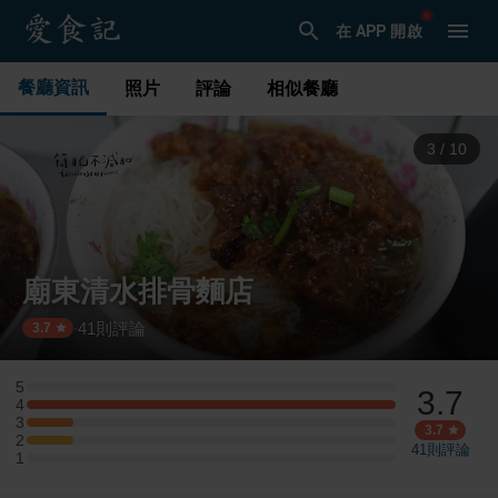
在 APP 開啟
餐廳資訊
照片
評論
相似餐廳
3
/
10
廟東清水排骨麵店
41
則評論
·
3.7
5
3.7
5 星：0 則評論
4
4 星：8 則評論
3
3 星：1 則評論
3.7
2
2 星：1 則評論
41
則評論
1
1 星：0 則評論