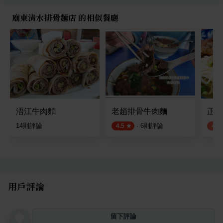
廟東清水排骨麵店 的相似餐廳
浯江牛肉麵
老趙排骨牛肉麵
正老
14
則評論
·
6
則評論
4.5
4.2
用戶評論
留下評論