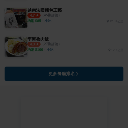
越南法國麵包工藝
（
45
則評論）
4.7
均消 $
85
・
小吃
12.81公里
李海魯肉飯
（
27
則評論）
4.3
均消 $
100
・
小吃
12.7公里
更多餐廳排名