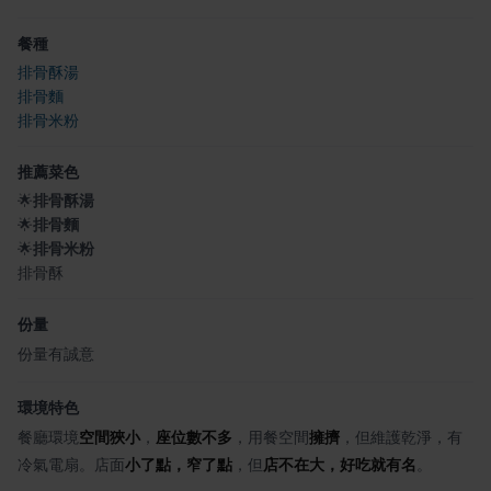
餐種
排骨酥湯
排骨麵
排骨米粉
推薦菜色
🌟
排骨酥湯
🌟
排骨麵
🌟
排骨米粉
排骨酥
份量
份量有誠意
環境特色
餐廳環境
空間狹小
，
座位數不多
，用餐空間
擁擠
，但維護乾淨，有
冷氣電扇。店面
小了點，窄了點
，但
店不在大，好吃就有名
。