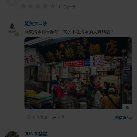
給予評分
鯊魚大口咬
廟東清水排骨麵店，真的不在清水的人氣麵店！
表示讚賞
分享
開啟食記
›
JUN享樂誌