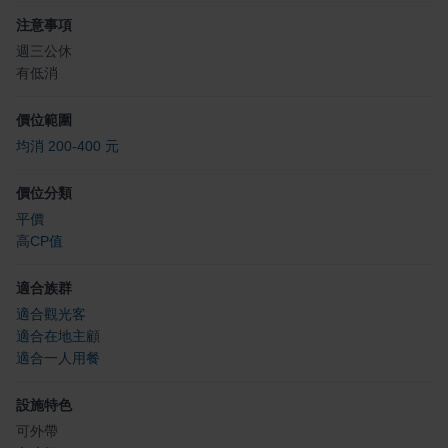
注意事項
週三公休
有低消
價位範圍
均消 200-400 元
價位分類
平價
高CP值
適合族群
適合觀光客
適合在地主顧
適合一人用餐
設施特色
可外帶