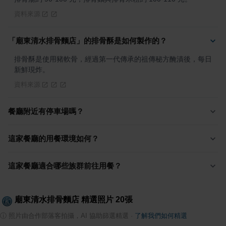
資料來源
「廟東清水排骨麵店」的排骨酥是如何製作的？
排骨酥是使用豬軟骨，經過第一代傳承的祖傳秘方醃漬後，每日
新鮮現炸。
資料來源
餐廳附近有停車場嗎？
這家餐廳的用餐環境如何？
這家餐廳適合哪些族群前往用餐？
廟東清水排骨麵店
精選照片
20
張
ⓘ
照片由合作部落客拍攝，AI 協助篩選精選
·
了解我們如何精選