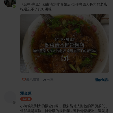
《台中‧豐原》廟東清水排骨麵店-陪伴豐原人長大的老店
吃過忘不了的好滋味
表示讚賞
分享
開啟食記
›
潘金蓮
4.0
小時候吃到大的懷念口味，很多當地人對他的評價很低，
但我就是喜歡，排骨燉的很軟爛，連軟骨都能吃，這就是