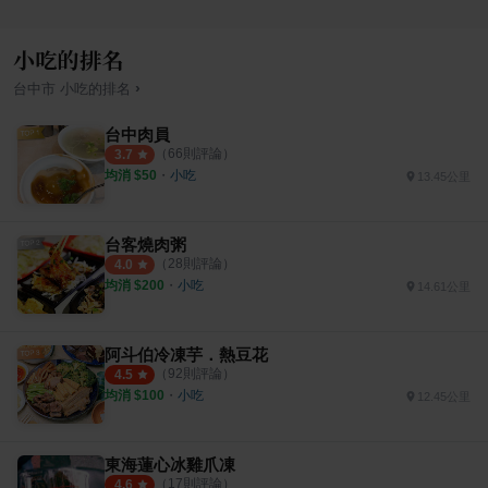
小吃的排名
›
台中市
小吃
的排名
台中肉員
（
66
則評論）
3.7
均消 $
50
・
小吃
13.45公里
台客燒肉粥
（
28
則評論）
4.0
均消 $
200
・
小吃
14.61公里
阿斗伯冷凍芋．熱豆花
（
92
則評論）
4.5
均消 $
100
・
小吃
12.45公里
東海蓮心冰雞爪凍
（
17
則評論）
4.6