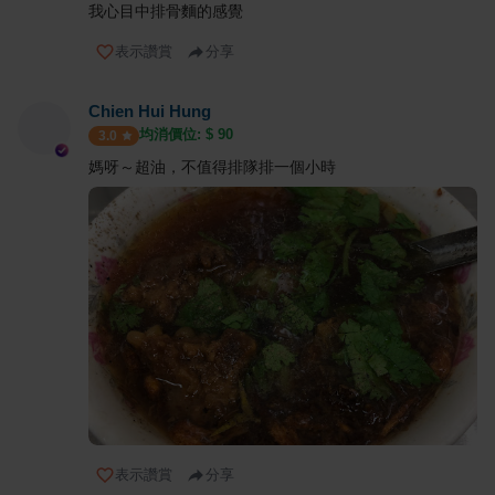
我心目中排骨麵的感覺
表示讚賞
分享
Chien Hui Hung
均消價位: $
90
3.0
媽呀～超油，不值得排隊排一個小時
表示讚賞
分享