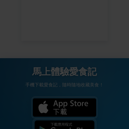
馬上體驗愛食記
手機下載愛食記，隨時隨地收藏美食！