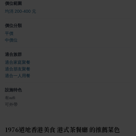
價位範圍
均消 200-400 元
價位分類
平價
中價位
適合族群
適合家庭聚餐
適合朋友聚餐
適合一人用餐
設施特色
有wifi
可外帶
1976道地香港美食 港式茶餐廳
的推薦菜色