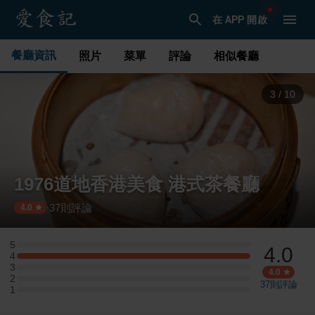
在 APP 開啟
餐廳資訊
照片
菜單
評論
相似餐廳
3
/
10
1976道地香港美食 港式茶餐廳
37
則評論
·
4.0
5
4.0
5 星：0 則評論
4
4 星：8 則評論
3
3 星：0 則評論
4.0
2
2 星：0 則評論
37
則評論
1
1 星：0 則評論