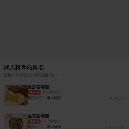
港式料理的排名
›
台北市
大安區
港式料理
的排名
波記茶餐廳
（
81
則評論）
4.1
均消 $
300
・
港式料理
419公尺
鑫華茶餐廳
（
55
則評論）
4.3
均消 $
300
・
港式料理
2.38公里