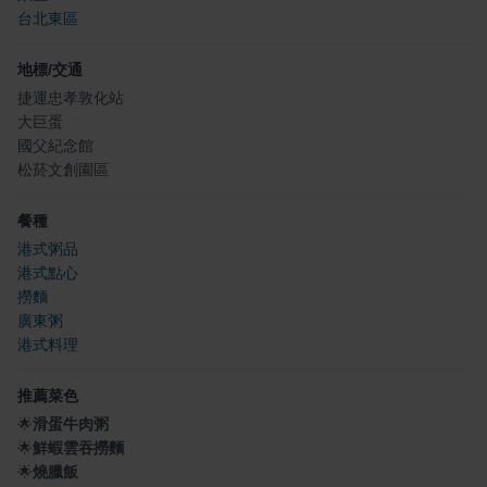
台北東區
地標/交通
捷運忠孝敦化站
大巨蛋
國父紀念館
松菸文創園區
餐種
港式粥品
港式點心
撈麵
廣東粥
港式料理
推薦菜色
🌟
滑蛋牛肉粥
🌟
鮮蝦雲吞撈麵
🌟
燒臘飯