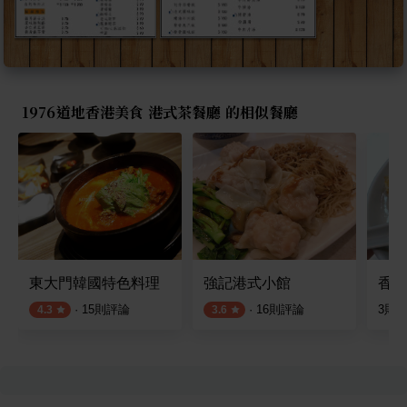
1976道地香港美食 港式茶餐廳 的相似餐廳
東大門韓國特色料理
強記港式小館
香港
·
15
則評論
·
16
則評論
3
則
4.3
3.6