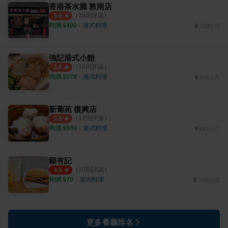
香港茶水攤 敦南店
（
16
則評論）
3.9
均消 $
400
・
港式料理
330公尺
強記港式小館
（
16
則評論）
3.6
均消 $
178
・
港式料理
676公尺
新葡苑 復興店
（
12
則評論）
3.8
均消 $
900
・
港式料理
683公尺
願有記
（
10
則評論）
4.5
均消 $
70
・
港式料理
2.09公里
更多餐廳排名