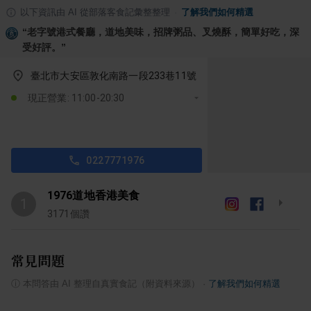
以下資訊由 AI 從部落客食記彙整整理
·
了解我們如何精選
“
老字號港式餐廳，道地美味，招牌粥品、叉燒酥，簡單好吃，深
受好評。
”
臺北市大安區敦化南路一段233巷11號
現正營業: 11:00-20:30
0227771976
1976道地香港美食
1
3171
個讚
常見問題
ⓘ
本問答由 AI 整理自真實食記（附資料來源）
·
了解我們如何精選