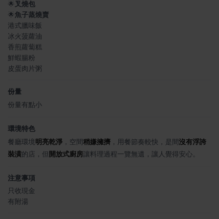
🌟
叉燒包
🌟
魚子蒸燒賣
港式臘味飯
冰火菠蘿油
香煎蘿蔔糕
鮮蝦腸粉
皮蛋肉片粥
份量
份量有點小
環境特色
餐廳環境
明亮乾淨
，空間
稍嫌擁擠
，用餐節奏較快，是間
沒有浮誇
裝潢
的店，但
開放式廚房
讓料理過程一覽無遺，讓人覺得安心。
注意事項
只收現金
有附湯