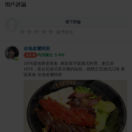
用戶評論
留下評論
給予評分
在地老饕阿府
均消價位: $
400
4.0
1976道地香港美食- 東區老字號港式料理，創立於
1976，是台北港式茶水攤的始祖，標榜正宗港式口味 東
區美食-在地老饕阿府