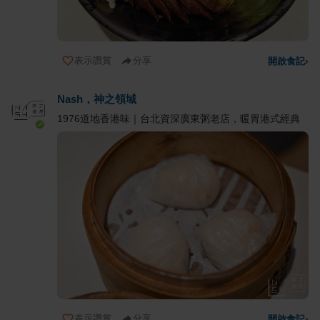
表示讚賞
分享
開啟食記
›
Nash，神之領域
1976道地香港味｜台北資深廣東粥老店，暖胃港式經典
表示讚賞
分享
開啟食記
›