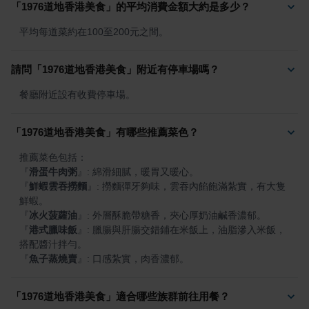
「1976道地香港美食」的平均消費金額大約是多少？
平均每道菜約在100至200元之間。
請問「1976道地香港美食」附近有停車場嗎？
餐廳附近設有收費停車場。
「1976道地香港美食」有哪些推薦菜色？
『
滑蛋牛肉粥
』
『
鮮蝦雲吞撈麵
』
: 撈麵彈牙夠味，雲吞內餡飽滿紮實，有大隻
『
冰火菠蘿油
』
『
港式臘味飯
』
: 臘腸與肝腸交錯鋪在米飯上，油脂滲入米飯，
『
魚子蒸燒賣
』
: 口感紮實，肉香濃郁。
「1976道地香港美食」適合哪些族群前往用餐？