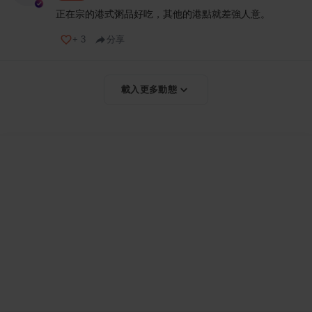
正在宗的港式粥品好吃，其他的港點就差強人意。
+
3
分享
載入更多動態