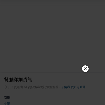
餐廳詳細資訊
ⓘ
以下資訊由 AI 從部落客食記彙整整理
·
了解我們如何精選
商圈
東區