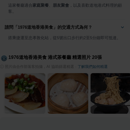
這家餐廳適合
家庭聚餐
、
朋友聚會
，以及喜歡道地港式料理的顧
客。
請問「1976道地香港美食」的交通方式為何？
搭乘捷運至忠孝敦化站，從5號出口步行約2至5分鐘即可抵達。
1976道地香港美食 港式茶餐廳
精選照片
20
張
ⓘ
照片由合作部落客拍攝，AI 協助篩選精選
·
了解我們如何精選