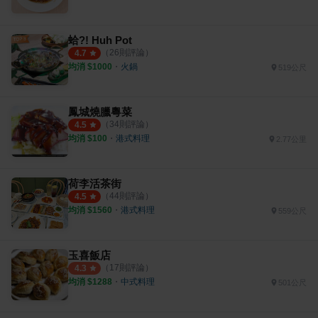
蛤?! Huh Pot
（
26
則評論）
4.7
均消 $
1000
・
火鍋
519公尺
鳳城燒臘粵菜
（
34
則評論）
4.5
均消 $
100
・
港式料理
2.77公里
荷李活茶街
（
44
則評論）
4.5
均消 $
1560
・
港式料理
559公尺
玉喜飯店
（
17
則評論）
4.3
均消 $
1288
・
中式料理
501公尺