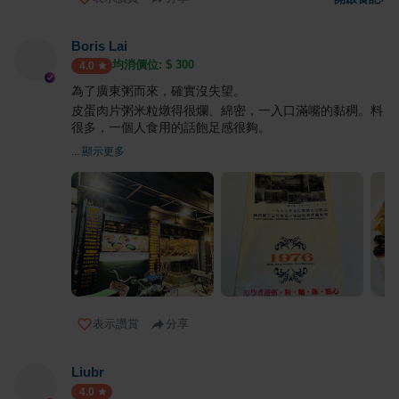
Boris Lai
均消價位: $
300
4.0
為了廣東粥而來，確實沒失望。
皮蛋肉片粥米粒燉得很爛、綿密，一入口滿嘴的黏稠。料
很多，一個人食用的話飽足感很夠。
... 顯示更多
表示讚賞
分享
Liubr
4.0