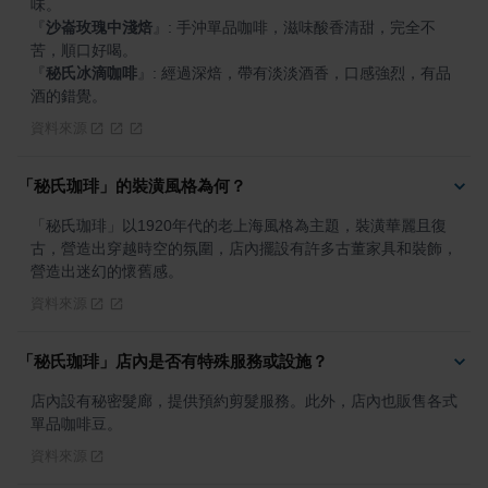
『
沙崙玫瑰中淺焙
』
: 手沖單品咖啡，滋味酸香清甜，完全不
『
秘氏冰滴咖啡
』
: 經過深焙，帶有淡淡酒香，口感強烈，有品
酒的錯覺。
資料來源
「秘氏珈琲」的裝潢風格為何？
「秘氏珈琲」以1920年代的老上海風格為主題，裝潢華麗且復
古，營造出穿越時空的氛圍，店內擺設有許多古董家具和裝飾，
營造出迷幻的懷舊感。
資料來源
「秘氏珈琲」店內是否有特殊服務或設施？
店內設有秘密髮廊，提供預約剪髮服務。此外，店內也販售各式
單品咖啡豆。
資料來源