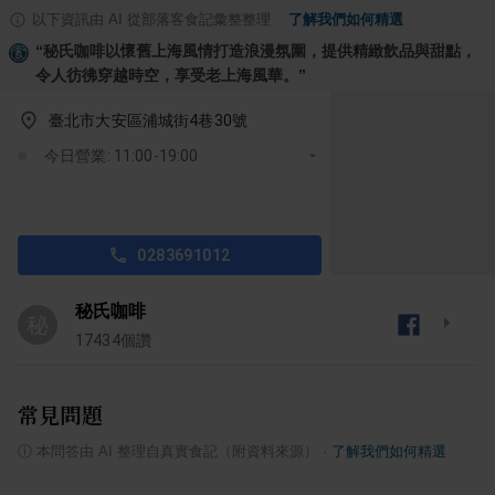
以下資訊由 AI 從部落客食記彙整整理
·
了解我們如何精選
“
秘氏咖啡以懷舊上海風情打造浪漫氛圍，提供精緻飲品與甜點，
令人彷彿穿越時空，享受老上海風華。
”
臺北市大安區浦城街4巷30號
今日營業: 11:00-19:00
0283691012
秘氏咖啡
秘
17434
個讚
常見問題
ⓘ
本問答由 AI 整理自真實食記（附資料來源）
·
了解我們如何精選