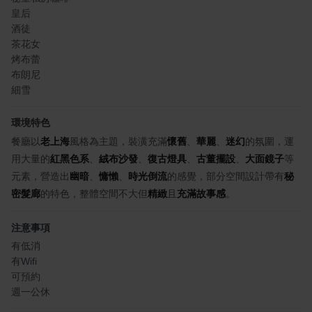
皇后
酒徒
茶花女
烤布蕾
布朗尼
細雪
環境特色
餐廳以
老上海
風格為主題，裝潢充滿
懷舊
、
華麗
、
迷幻
的氛圍，運
用大量的
紅黑色系
、
絨布沙發
、
復古燈具
、
古董擺設
、
大面鏡子
等
元素，營造出
幽暗
、
慵懶
、
時光倒流
的感覺，部分空間設計帶有
秘
密髮廊
的特色，整體空間不大但
精緻
且
充滿故事感
。
注意事項
有低消
有Wifi
可預約
週一公休