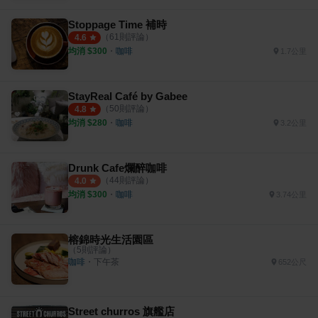
Stoppage Time 補時
（
61
則評論）
4.6
均消 $
300
・
咖啡
1.7公里
StayReal Café by Gabee
（
50
則評論）
4.8
均消 $
280
・
咖啡
3.2公里
Drunk Cafe爛醉咖啡
（
44
則評論）
4.0
均消 $
300
・
咖啡
3.74公里
榕錦時光生活園區
（
5
則評論）
咖啡
・
下午茶
652公尺
Street churros 旗艦店