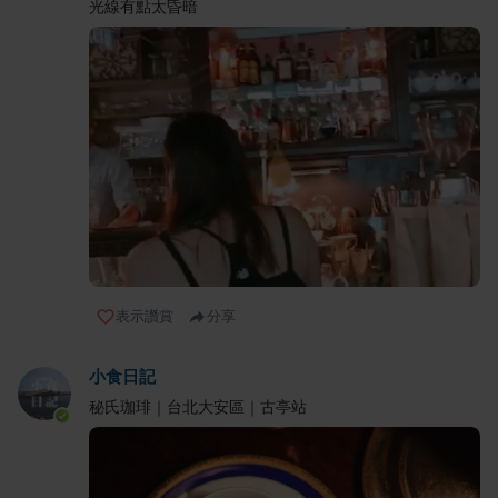
光線有點太昏暗
表示讚賞
分享
小食日記
秘氏珈琲｜台北大安區｜古亭站