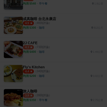
均消 $
540
・
早午餐
1.8公里
成真咖啡 台北永康店
（
46
則評論）
4.5
均消 $
300
・
咖啡
812公尺
2J CAFE
（
73
則評論）
4.3
均消 $
400
・
咖啡
1.49公里
Fly's Kitchen
（
34
則評論）
4.4
均消 $
200
・
咖啡
3.02公里
旅人咖啡
（
39
則評論）
3.9
均消 $
350
・
早午餐
2.75公里