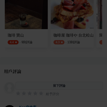
珈琲 寶山
咖啡屋 珈琲や 台北松山工房
聞山
·
9
則評論
·
13
則評論
4.4
4.3
3.8
用戶評論
留下評論
給予評分