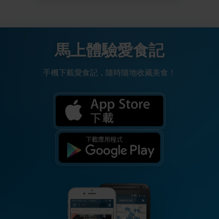
馬上體驗愛食記
手機下載愛食記，隨時隨地收藏美食！