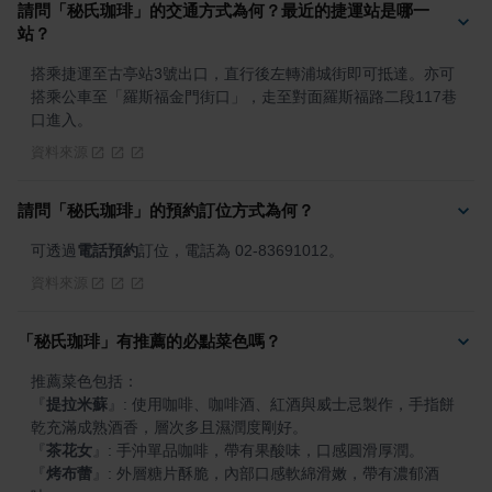
請問「秘氏珈琲」的交通方式為何？最近的捷運站是哪一
站？
搭乘捷運至古亭站3號出口，直行後左轉浦城街即可抵達。亦可
搭乘公車至「羅斯福金門街口」，走至對面羅斯福路二段117巷
口進入。
資料來源
請問「秘氏珈琲」的預約訂位方式為何？
可透過
電話預約
訂位，電話為 02-83691012。
資料來源
「秘氏珈琲」有推薦的必點菜色嗎？
『
提拉米蘇
』
: 使用咖啡、咖啡酒、紅酒與威士忌製作，手指餅
『
茶花女
』
『
烤布蕾
』
: 外層糖片酥脆，內部口感軟綿滑嫩，帶有濃郁酒