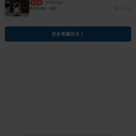
（
83
則評論）
4.3
均消 $
150
・
甜點
3.59公里
更多餐廳排名