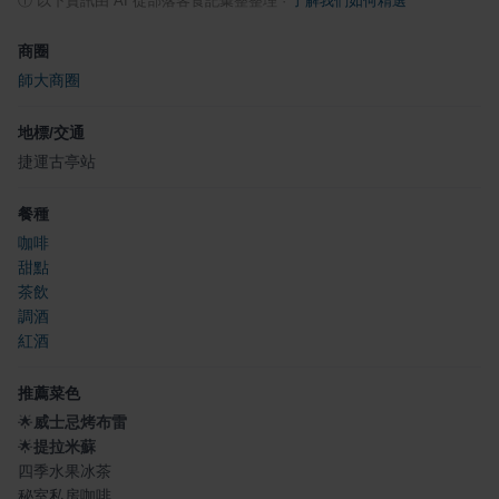
ⓘ
以下資訊由 AI 從部落客食記彙整整理
·
了解我們如何精選
商圈
師大商圈
地標/交通
捷運古亭站
餐種
咖啡
甜點
茶飲
調酒
紅酒
推薦菜色
🌟
威士忌烤布雷
🌟
提拉米蘇
四季水果冰茶
秘室私房咖啡