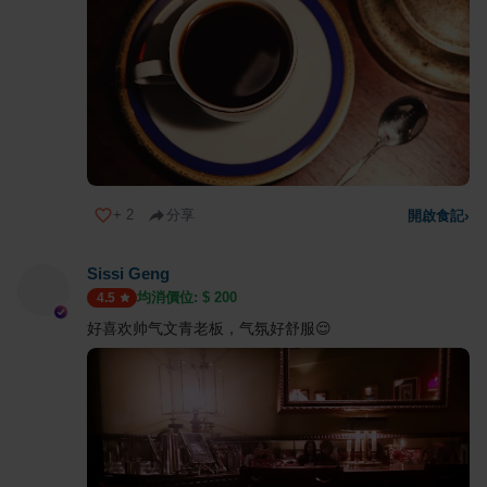
+
2
分享
開啟食記
›
Sissi Geng
均消價位: $
200
4.5
好喜欢帅气文青老板，气氛好舒服😌