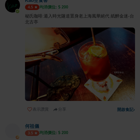
Kao空食客
均消價位: $
200
4.5
秘氏咖啡:遁入時光隧道置身老上海風華絕代 紙醉金迷-台
北古亭
表示讚賞
分享
開啟食記
›
何祖儀
均消價位: $
200
3.5