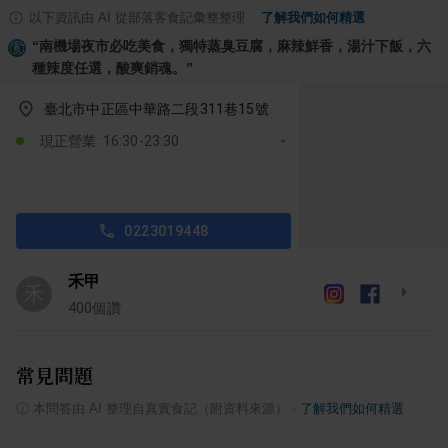
以下資訊由 AI 從部落客食記彙整整理
·
了解我們如何精選
“
南機場夜市必吃美食，獨特蒸臭豆腐，麻辣鮮香，湯汁下飯，六
種辣度任選，酸爽銷魂。
”
臺北市中正區中華路二段311巷15號
現正營業: 16:30-23:30
0223019448
禾甲
禾
400
個讚
常見問題
ⓘ
本問答由 AI 整理自真實食記（附資料來源）
·
了解我們如何精選