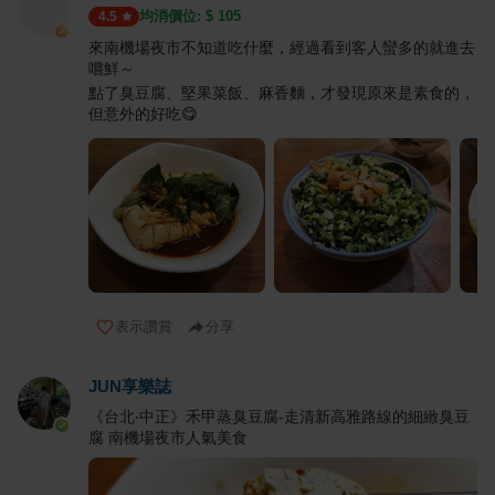
均消價位: $
105
4.5
來南機場夜市不知道吃什麼，經過看到客人蠻多的就進去
嚐鮮～
點了臭豆腐、堅果菜飯、麻香麵，才發現原來是素食的，
但意外的好吃😋
表示讚賞
分享
JUN享樂誌
《台北‧中正》禾甲蒸臭豆腐-走清新高雅路線的細緻臭豆
腐 南機場夜市人氣美食