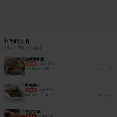
小吃的排名
›
台北市
中正區
小吃
的排名
金峰魯肉飯
（
127
則評論）
3.4
均消 $
105
・
小吃
1.29公里
藍家割包
（
98
則評論）
4.0
均消 $
100
・
小吃
2.98公里
黃家香腸
（
68
則評論）
4.5