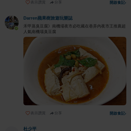
表示讚賞
分享
開啟食記
›
Darren蘋果樹旅遊玩樂誌
禾甲蒸臭豆腐》南機場夜市必吃藏在巷弄內夜市王推薦超
人氣南機場臭豆腐
表示讚賞
分享
開啟食記
›
杜少平