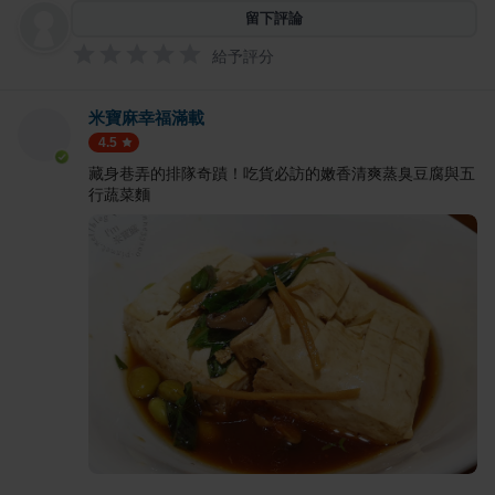
留下評論
給予評分
米寶麻幸福滿載
4.5
藏身巷弄的排隊奇蹟！吃貨必訪的嫩香清爽蒸臭豆腐與五
行蔬菜麵