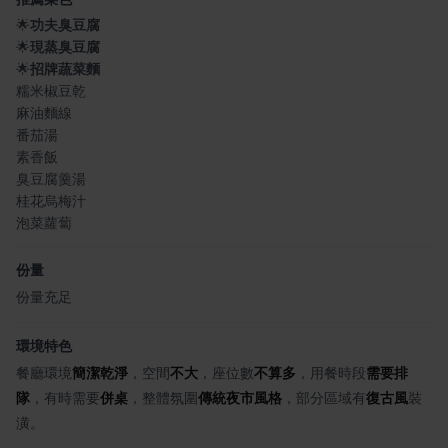
🌟
功夫臭豆腐
🌟
現蒸臭豆腐
🌟
招牌蔬菜麵
糯米椒豆乾
麻油麵線
番茄湯
素香飯
臭豆腐羹湯
桂花烏梅汁
泡菜蘿蔔
份量
份量充足
環境特色
餐廳環境
簡潔乾淨
，空間
不大
，座位數
不算多
，用餐時段
需要排
隊
，有時需要
併桌
，整體氛圍
傳統夜市風格
，部分區域有
復古風
裝
潢。