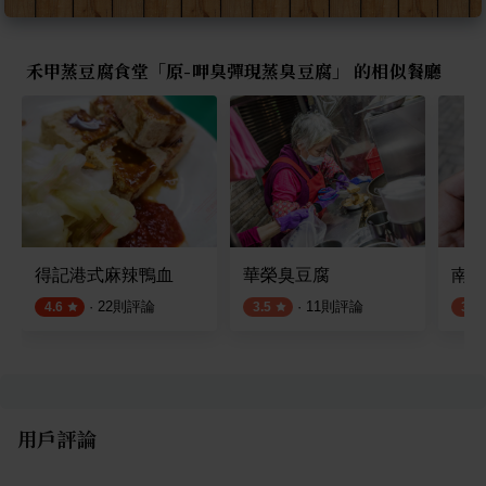
禾甲蒸豆腐食堂「原-呷臭彈現蒸臭豆腐」 的相似餐廳
得記港式麻辣鴨血
華榮臭豆腐
南機
·
22
則評論
·
11
則評論
4.6
3.5
3.9
用戶評論