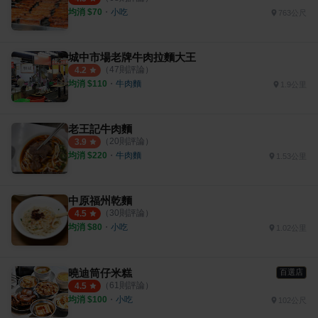
均消 $
70
・
小吃
763公尺
城中市場老牌牛肉拉麵大王
（
47
則評論）
4.2
均消 $
110
・
牛肉麵
1.9公里
老王記牛肉麵
（
20
則評論）
3.9
均消 $
220
・
牛肉麵
1.53公里
中原福州乾麵
（
30
則評論）
4.5
均消 $
80
・
小吃
1.02公里
曉迪筒仔米糕
百選店
（
61
則評論）
4.5
均消 $
100
・
小吃
102公尺