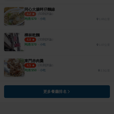
同心大腸蚵仔麵線
（
53
則評論）
4.2
均消 $
70
・
小吃
1.65公里
樺林乾麵
（
33
則評論）
4.8
均消 $
70
・
小吃
1.07公里
東門赤肉羹
（
31
則評論）
4.5
均消 $
50
・
小吃
2.3公里
更多餐廳排名