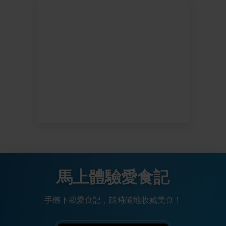
馬上體驗愛食記
手機下載愛食記，隨時隨地收藏美食！