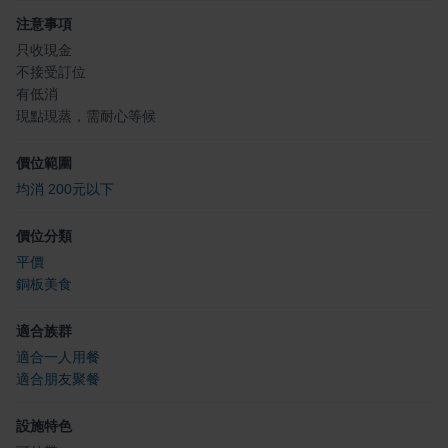
注意事項
只收現金
不接受訂位
有低消
現點現蒸，需耐心等候
價位範圍
均消 200元以下
價位分類
平價
銅板美食
適合族群
適合一人用餐
適合朋友聚餐
設施特色