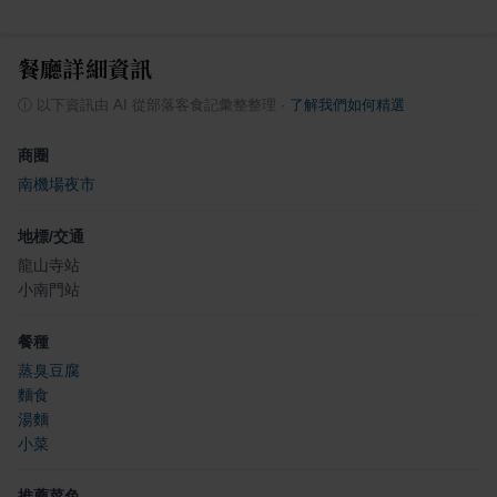
餐廳詳細資訊
ⓘ
以下資訊由 AI 從部落客食記彙整整理
·
了解我們如何精選
商圈
南機場夜市
地標/交通
龍山寺站
小南門站
餐種
蒸臭豆腐
麵食
湯麵
小菜
推薦菜色