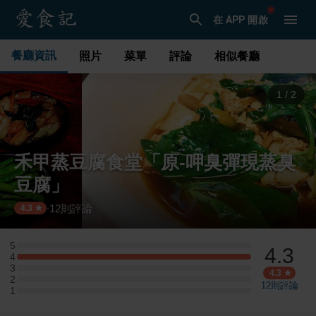
在 APP 開啟
餐廳資訊
照片
菜單
評論
相似餐廳
1
/
2
禾甲蒸豆腐食堂「原-呷臭彈現蒸臭
豆腐」
12
則評論
·
4.3
5
4.3
5 星：0 則評論
4
4 星：3 則評論
3
3 星：0 則評論
4.3
2
2 星：0 則評論
12
則評論
1
1 星：0 則評論