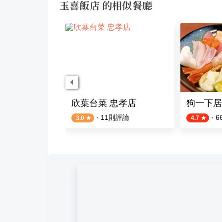
玉喜飯店 的相似餐廳
樓
欣葉台菜 忠孝店
狗一下居
評論
·
11
則評論
·
6
3.0
4.7