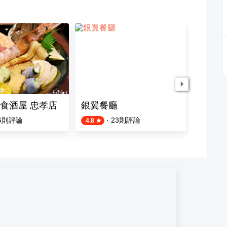
食酒屋 忠孝店
銀翼餐廳
喫飯食
6
則評論
·
23
則評論
4.8
4.4