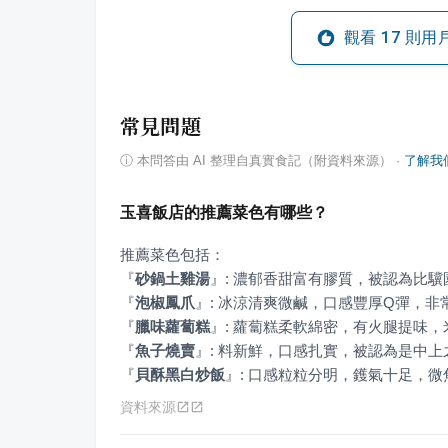
觀看
17
則用
常見問題
ⓘ
本問答由 AI 整理自真實食記（附資料來源）
·
了解我
玉喜飯店的推薦菜色有哪些？
『
砂鍋土雞湯
』
『
泡椒鳳爪
』
『
臘味蘿蔔糕
』
『
魚子燒賣
』
『
貝酥黑白炒飯
』
: 口感粒粒分明，鑊氣十足，
資料來源