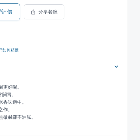
戶評價
分享餐廳
們如何精選
微焦微鹹卻不油膩。