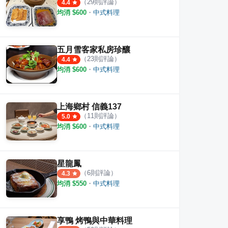
（
29
則評論）
4.4
均消 $
600
・
中式料理
五月雪客家私房珍釀
（
23
則評論）
4.4
均消 $
600
・
中式料理
上海鄉村 信義137
（
11
則評論）
5.0
均消 $
600
・
中式料理
星龍鳳
（
6
則評論）
4.3
均消 $
550
・
中式料理
享鴨 烤鴨與中華料理