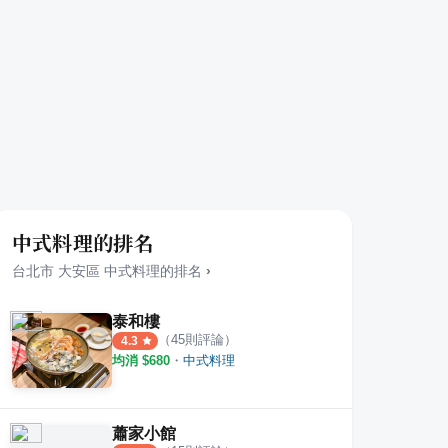
中式料理的排名
台北市
大安區
中式料理
的排名
›
泰和樓
（
45
則評論）
4.3
均消 $
680
・
中式料理
蕭家小館