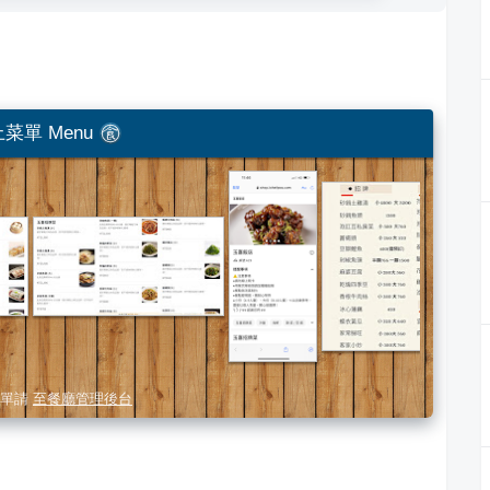
菜單 Menu
單請
至餐廳管理後台