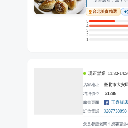
玉喜飯店，四十年
台北
美食精選
5
5 星：2 則評論
4
4 星：7 則評論
3
3 星：0 則評論
2
2 星：0 則評論
1
1 星：0 則評論
現正營業: 11:30-14:30,
臺北市大安區
店家地址
|
$
1288
均消價位
|
玉喜飯
臉書頁面
|
0287738898
訂位電話
|
您是餐廳老闆？想要更多