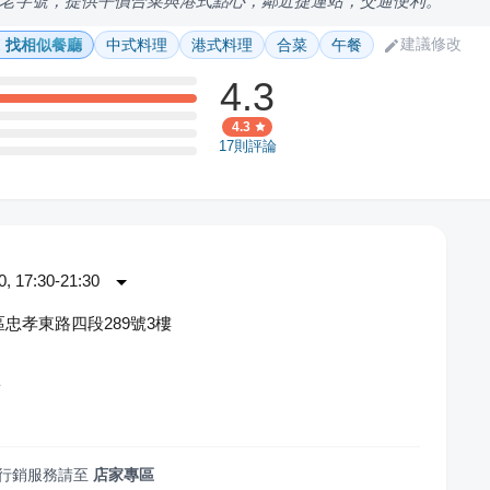
老字號，提供平價合菜與港式點心，鄰近捷運站，交通便利。
建議修改
找相似餐廳
中式料理
港式料理
合菜
午餐
4.3
4.3
17
則評論
 17:30-21:30
忠孝東路四段289號3樓
店
行銷服務請至
店家專區