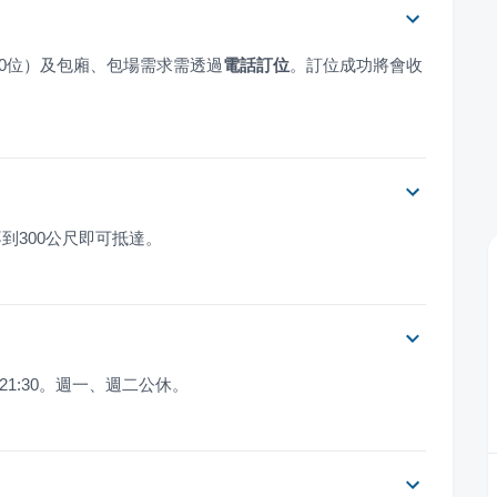
過10位）及包廂、包場需求需透過
電話訂位
。訂位成功將會收
到300公尺即可抵達。
0–21:30。週一、週二公休。