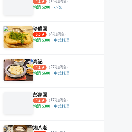
（
15
則評論）
4.1
均消 $
200
・
小吃
珍膳園
（
8
則評論）
5.0
均消 $
300
・
中式料理
高記
（
27
則評論）
4.1
均消 $
600
・
中式料理
彭家園
（
17
則評論）
4.2
均消 $
300
・
中式料理
湘八老