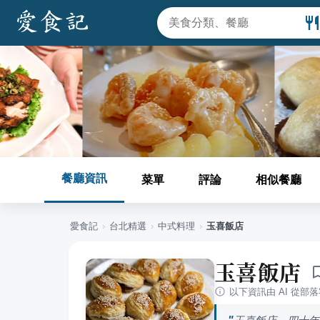
餐廳資訊
菜單
評論
相似餐廳
愛食記
›
台北
精選
›
中式料理
›
玉喜飯店
玉喜飯店
以下資訊由 AI 從部