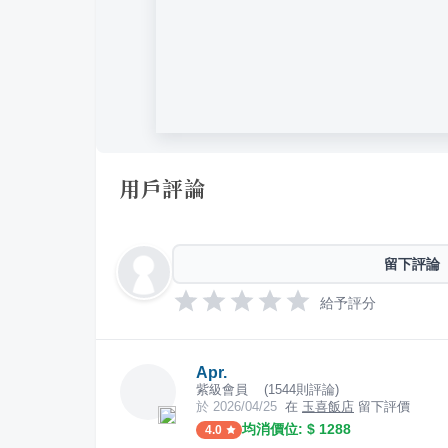
用戶評論
留下評論
給予評分
Apr.
紫級會員
(
1544
則評論)
於
2026/04/25
在
玉喜飯店
留下評價
均消價位: $
1288
4.0