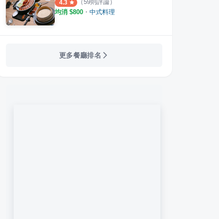
（
59
則評論）
4.3
均消 $
800
・
中式料理
更多餐廳排名
堂
珍珠坊 (福華大飯店)
鑫華
·
34
則評論
·
30
則評論
3.5
4.3