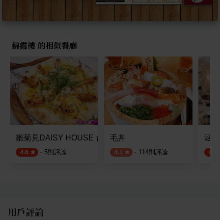
錦霞樓 的相似餐廳
雛菊見DAISY HOUSE 台南國賓店
毛丼
涵花庭
·
5
則評論
·
114
則評論
4.6
4.1
4.8
用戶評論