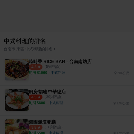
中式料理的排名
›
台南市
東區
中式料理
的排名
時時香 RICE BAR - 台南南紡店
（
5
則評論）
4.3
均消 $
1060
・
中式料理
204公尺
廚房有雞 中華總店
（
39
則評論）
4.5
均消 $
600
・
中式料理
1.99公里
濃園滿漢餐廳
（
10
則評論）
3.8
均消 $
500
・
中式料理
1.23公里