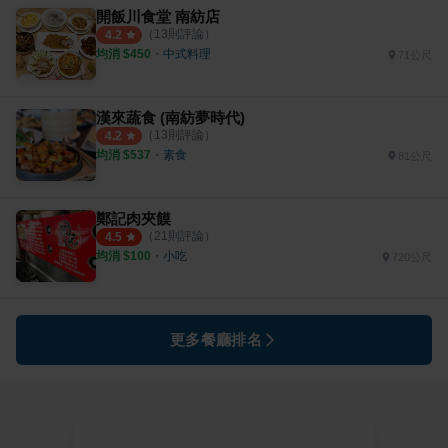
開飯川食堂 南紡店
（
13
則評論）
4.2
均消 $
450
・
中式料理
71公尺
漢來蔬食 (南紡夢時代)
（
13
則評論）
4.2
均消 $
537
・
素食
81公尺
鄭記肉夾饃
（
21
則評論）
4.5
均消 $
100
・
小吃
720公尺
更多餐廳排名