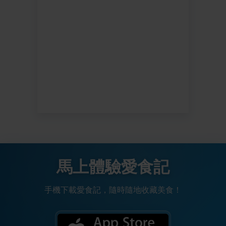
馬上體驗愛食記
手機下載愛食記，隨時隨地收藏美食！