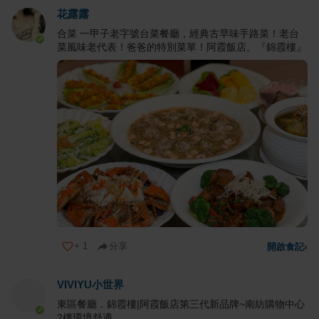
花露露
合菜 一甲子老字號台菜餐廳，經典古早味手路菜！老台
菜風味老代表！爸爸的特別菜單！阿霞飯店。『錦霞樓』
+
1
分享
開啟食記
›
VIVIYU小世界
東區餐廳．錦霞樓|阿霞飯店第三代新品牌~南紡購物中心
2樓環境舒適