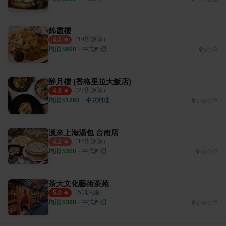
錦霞樓
（
14
則評論）
4.0
均消 $
600
・
中式料理
0公尺
醉月樓 (香格里拉大飯店)
（
27
則評論）
4.8
均消 $
1265
・
中式料理
1.98公里
漢來上海湯包 台南店
（
16
則評論）
4.1
均消 $
350
・
中式料理
49公尺
茶大文化藝術茶苑
（
5
則評論）
5.0
均消 $
360
・
中式料理
2.06公里