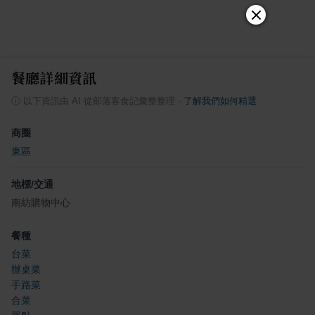
餐廳詳細資訊
ⓘ
以下資訊由 AI 從部落客食記彙整整理
·
了解我們如何精選
商圈
東區
地標/交通
南紡購物中心
餐種
台菜
辦桌菜
手路菜
合菜