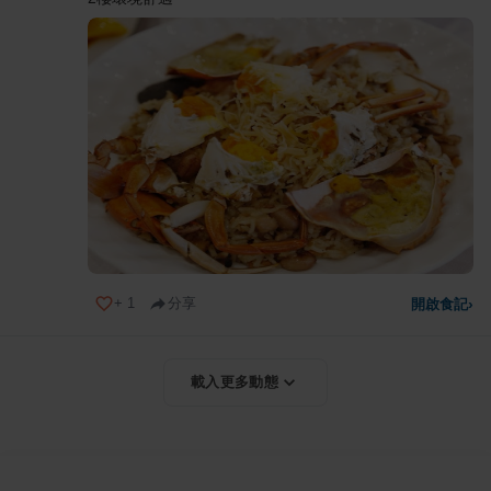
+
1
分享
開啟食記
›
載入更多動態