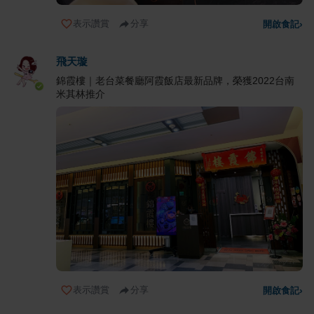
表示讚賞
分享
開啟食記
›
飛天璇
錦霞樓｜老台菜餐廳阿霞飯店最新品牌，榮獲2022台南
米其林推介
表示讚賞
分享
開啟食記
›