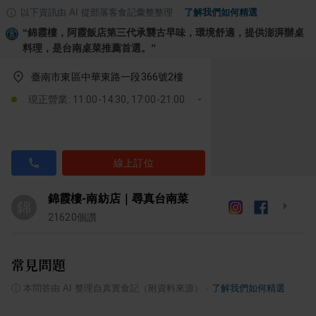
以下資訊由 AI 從部落客食記彙整整理
·
了解我們如何精選
“
錦霞樓，阿霞飯店第三代承襲古早味，環境舒適，提供澎湃辦桌
料理，是台南桌菜推薦首選。
”
臺南市東區中華東路一段366號2樓
現正營業: 11:00-14:30, 17:00-21:00
線上訂位
錦霞樓-南紡店｜尋真台南菜
錦
21620
個讚
常見問題
ⓘ
本問答由 AI 整理自真實食記（附資料來源）
·
了解我們如何精選