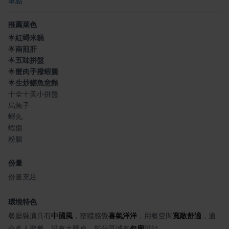
單點
推薦菜色
🌟
紅蟳米糕
🌟
南煎肝
🌟
五味拼盤
🌟
蟹肉手撥蝦羹
🌟
生炒鱔魚意麵
十全十美小拼盤
烏魚子
蟳丸
蝦棗
粉腸
份量
份量充足
環境特色
餐廳裝潢具有
中國風
，整體感覺
喜氣洋洋
，用餐空間
寬敞舒適
，適
合多人聚餐，設有大圓桌，部分區域有
包廂
設計。