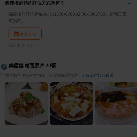
錦霞樓的預約訂位方式為何？
錦霞樓的訂位專線為 (06)300-6789 或 06-3006788。建議三天
前預約。
線上訂位
資料來源
錦霞樓
精選照片
20
張
ⓘ
照片由合作部落客拍攝，AI 協助篩選精選
·
了解我們如何精選