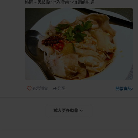
桃園－民族路"七彩雲南"~滇緬的味道
表示讚賞
分享
開啟食記
›
載入更多動態