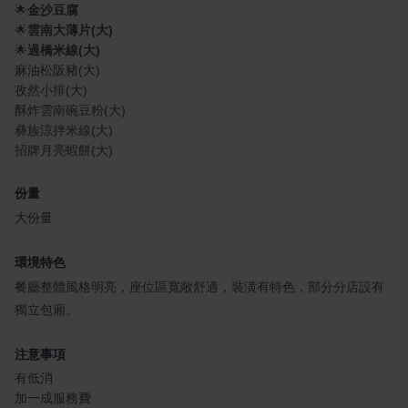
🌟
金沙豆腐
🌟
雲南大薄片(大)
🌟
過橋米線(大)
麻油松阪豬(大)
孜然小排(大)
酥炸雲南碗豆粉(大)
彝族涼拌米線(大)
招牌月亮蝦餅(大)
份量
大份量
環境特色
餐廳整體風格明亮，座位區寬敞舒適，裝潢有特色，部分分店設有
獨立包廂。
注意事項
有低消
加一成服務費