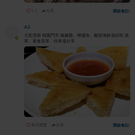
+
1
分享
開啟食記
›
AJ
七彩雲南 桃園門市 椒麻雞、檸檬魚、酸辣海鮮湯好吃 菜
單、素食菜單、停車場分享
表示讚賞
分享
開啟食記
›