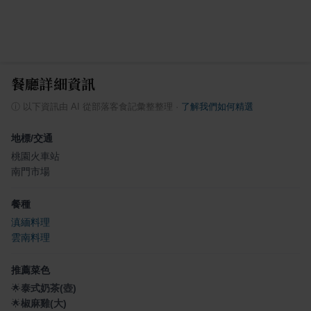
餐廳詳細資訊
ⓘ
以下資訊由 AI 從部落客食記彙整整理
·
了解我們如何精選
地標/交通
桃園火車站
南門市場
餐種
滇緬料理
雲南料理
推薦菜色
🌟
泰式奶茶(壺)
🌟
椒麻雞(大)