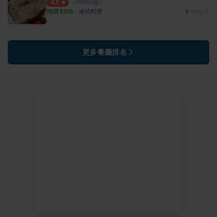
（
28
則評論）
4.0
均消 $
350
・
港式料理
464公尺
更多餐廳排名