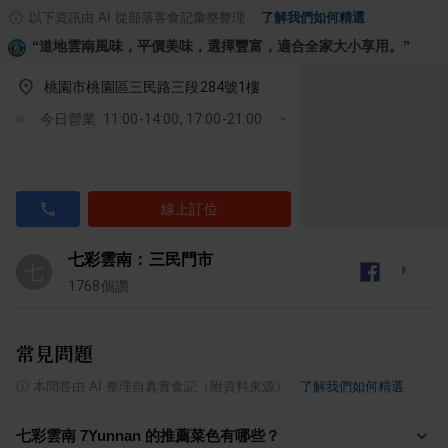
以下資訊由 AI 從部落客食記彙整整理
·
了解我們如何精選
“
道地雲南風味，平價美味，選擇豐富，適合全家大小享用。
”
桃園市桃園區三民路三段284號1樓
今日營業: 11:00-14:00, 17:00-21:00
線上訂位
七彩雲南：三民門市
七
1768
個讚
常見問題
ⓘ
本問答由 AI 整理自真實食記（附資料來源）
·
了解我們如何精選
七彩雲南 7Yunnan 的推薦菜色有哪些？