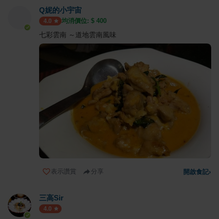
Q妮的小宇宙
均消價位: $
400
4.0
七彩雲南 ～道地雲南風味
表示讚賞
分享
開啟食記
›
三高Sir
4.0