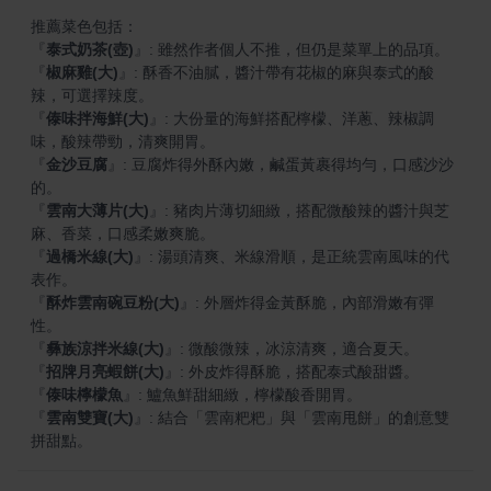
『
泰式奶茶(壺)
』
『
椒麻雞(大)
』
: 酥香不油膩，醬汁帶有花椒的麻與泰式的酸
『
傣味拌海鮮(大)
』
: 大份量的海鮮搭配檸檬、洋蔥、辣椒調
『
金沙豆腐
』
: 豆腐炸得外酥內嫩，鹹蛋黃裹得均勻，口感沙沙
『
雲南大薄片(大)
』
: 豬肉片薄切細緻，搭配微酸辣的醬汁與芝
『
過橋米線(大)
』
: 湯頭清爽、米線滑順，是正統雲南風味的代
『
酥炸雲南碗豆粉(大)
』
: 外層炸得金黃酥脆，內部滑嫩有彈
『
彝族涼拌米線(大)
』
『
招牌月亮蝦餅(大)
』
『
傣味檸檬魚
』
『
雲南雙寶(大)
』
: 結合「雲南粑粑」與「雲南甩餅」的創意雙
拼甜點。