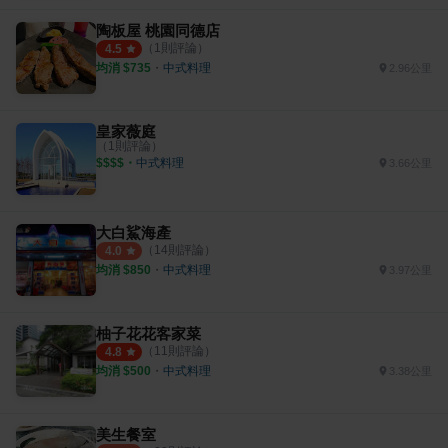
陶板屋 桃園同德店
（
1
則評論）
4.5
均消 $
735
・
中式料理
2.96公里
皇家薇庭
（
1
則評論）
$$$$
・
中式料理
3.66公里
大白鯊海產
（
14
則評論）
4.0
均消 $
850
・
中式料理
3.97公里
柚子花花客家菜
（
11
則評論）
4.8
均消 $
500
・
中式料理
3.38公里
美生餐室