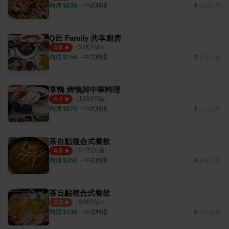
均消 $
600
・
中式料理
2.43公里
Q匠 Family 共享廚房
（
5
則評論）
4.8
均消 $
150
・
中式料理
1.48公里
享鴨 烤鴨與中華料理
（
18
則評論）
4.4
均消 $
870
・
中式料理
2.71公里
茶自點複合式餐飲
（
21
則評論）
4.6
均消 $
350
・
中式料理
1.96公里
茶自點複合式餐飲
（
8
則評論）
4.3
均消 $
330
・
中式料理
3.92公里