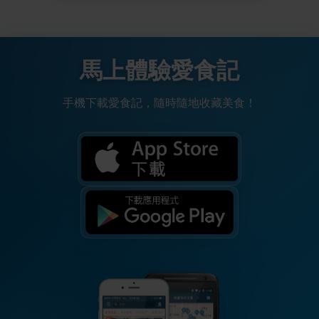
馬上體驗愛食記
手機下載愛食記，隨時隨地收藏美食！