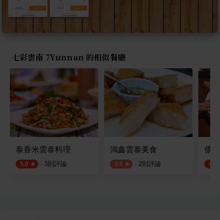
七彩雲南 7Yunnan 的相似餐廳
泰香米雲泰料理
鴻鑫雲泰美食
儂翠
·
3
則評論
·
2
則評論
5.0
3.5
4.7