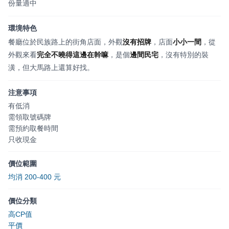
份量適中
環境特色
餐廳位於民族路上的街角店面，外觀
沒有招牌
，店面
小小一間
，從
外觀來看
完全不曉得這邊在幹嘛
，是個
邊間民宅
，沒有特別的裝
潢，但大馬路上還算好找。
注意事項
有低消
需領取號碼牌
需預約取餐時間
只收現金
價位範圍
均消 200-400 元
價位分類
高CP值
平價