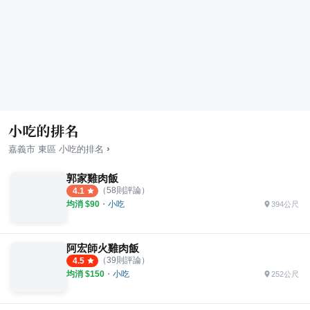
小吃的排名
›
嘉義市
東區
小吃
的排名
郭家雞肉飯
（
58
則評論）
4.1
均消 $
90
・
小吃
394公尺
阿宏師火雞肉飯
（
39
則評論）
4.5
均消 $
150
・
小吃
252公尺