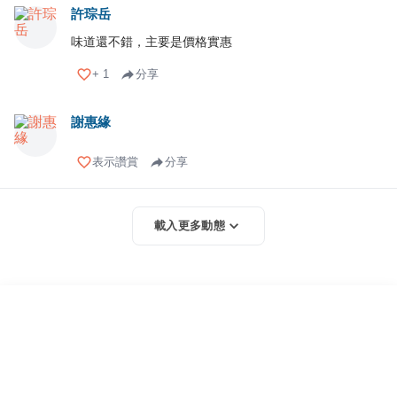
許琮岳
味道還不錯，主要是價格實惠
+
1
分享
謝惠緣
表示讚賞
分享
載入更多動態