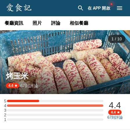
在 APP 開啟
餐廳資訊
照片
評論
相似餐廳
1
/
10
烤玉米
67
則評論
·
4.4
5
4.4
5 星：3 則評論
4
4 星：9 則評論
3
3 星：0 則評論
4.4
2
2 星：0 則評論
67
則評論
1
1 星：0 則評論