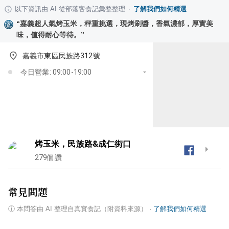
以下資訊由 AI 從部落客食記彙整整理
·
了解我們如何精選
“
嘉義超人氣烤玉米，秤重挑選，現烤刷醬，香氣濃郁，厚實美
味，值得耐心等待。
”
嘉義市東區民族路312號
今日營業: 09:00-19:00
烤玉米，民族路&成仁街口
279
個讚
常見問題
ⓘ
本問答由 AI 整理自真實食記（附資料來源）
·
了解我們如何精選