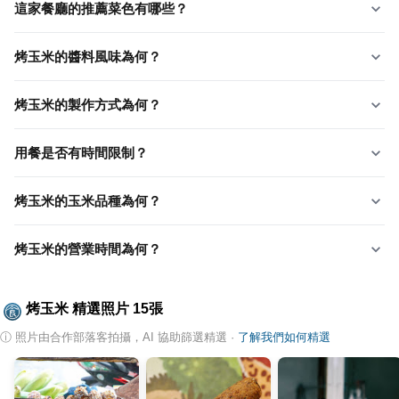
這家餐廳的推薦菜色有哪些？
烤玉米的醬料風味為何？
烤玉米的製作方式為何？
用餐是否有時間限制？
烤玉米的玉米品種為何？
烤玉米的營業時間為何？
烤玉米
精選照片
15
張
ⓘ
照片由合作部落客拍攝，AI 協助篩選精選
·
了解我們如何精選