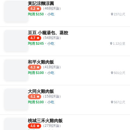
黃記涼麵涼圓
（
46
則評論）
4.2
均消 $
150
・
小吃
237公尺
豆豆 小籠湯包、蒸餃
（
54
則評論）
4.7
均消 $
245
・
小吃
1.12公里
和平火雞肉飯
（
41
則評論）
4.3
均消 $
100
・
小吃
501公尺
大同火雞肉飯
（
15
則評論）
4.1
均消 $
100
・
小吃
567公尺
桃城三禾火雞肉飯
（
27
則評論）
4.6