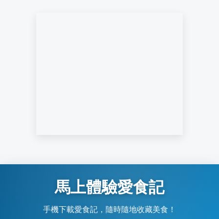
馬上體驗愛食記
手機下載愛食記，隨時隨地收藏美食！