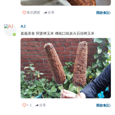
表示讚賞
分享
開啟食記
›
AJ
嘉義美食 阿婆烤玉米 傳統口味炭火石頭烤玉米
+
1
分享
開啟食記
›