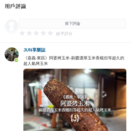
用戶評論
留下評論
給予評分
JUN享樂誌
《嘉義‧東區》阿婆烤玉米-刷醬濃厚玉米香糯但等超久的
超人氣烤玉米