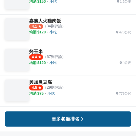
均消 $
150
・
小吃
1.2公里
嘉義人火雞肉飯
（
34
則評論）
4.1
均消 $
120
・
小吃
473公尺
烤玉米
（
67
則評論）
4.4
均消 $
120
・
小吃
0公尺
興加臭豆腐
（
29
則評論）
4.5
均消 $
75
・
小吃
778公尺
更多餐廳排名