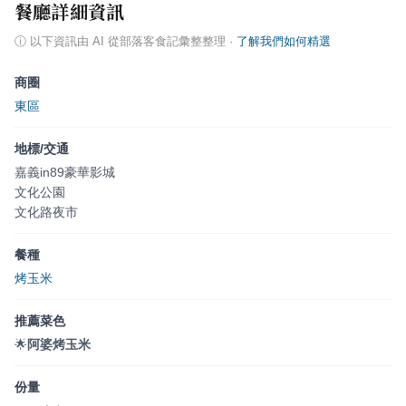
餐廳詳細資訊
ⓘ
以下資訊由 AI 從部落客食記彙整整理
·
了解我們如何精選
商圈
東區
地標/交通
嘉義in89豪華影城
文化公園
文化路夜市
餐種
烤玉米
推薦菜色
🌟
阿婆烤玉米
份量