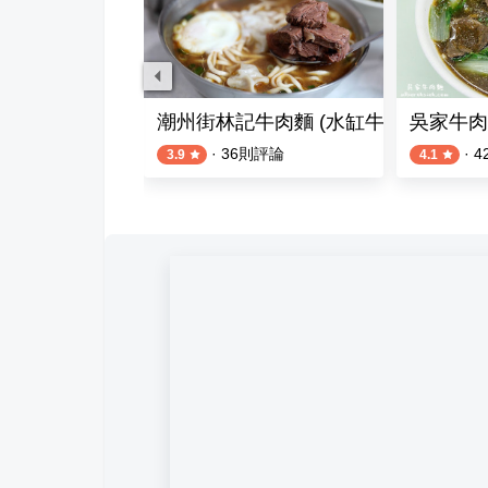
L牛肉麵
潮州街林記牛肉麵 (水缸牛肉麵)
吳家牛肉
則評論
·
36
則評論
·
4
3.9
4.1