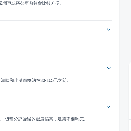
建議開車或搭公車前往會比較方便。
元。滷味和小菜價格約在30-165元之間。
氣，但部分評論湯的鹹度偏高，建議不要喝完。