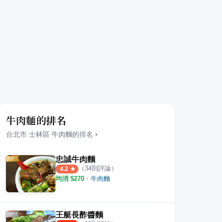
牛肉麵的排名
台北市
士林區
牛肉麵
的排名
›
忠誠牛肉麵
（
34
則評論）
4.2
均消 $
270
・
牛肉麵
王艇長酢醬麵