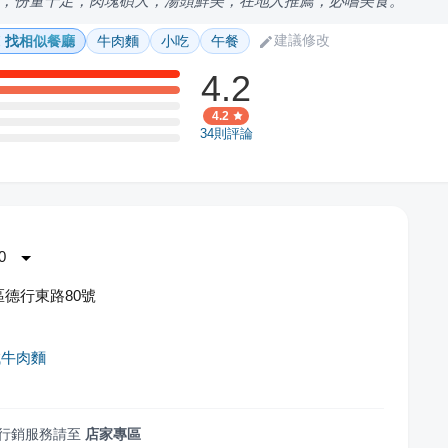
，份量十足，肉塊碩大，湯頭鮮美，在地人推薦，必嚐美食。
建議修改
找相似餐廳
牛肉麵
小吃
午餐
4.2
4.2
34
則評論
0
德行東路80號
誠牛肉麵
行銷服務請至
店家專區