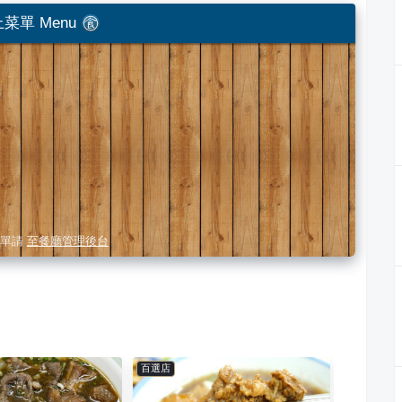
菜單 Menu
單請
至餐廳管理後台
百選店
百選店