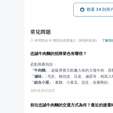
觀看
34
則用
常見問題
ⓘ
本問答由 AI 整理自真實食記（附資料來源）
·
了解我
忠誠牛肉麵的招牌菜色有哪些？
『
牛肉麵
』
『
滷味
』
『
綜合小菜
』
: 素雞、小黃瓜、花生，份量剛好。
資料來源
前往忠誠牛肉麵的交通方式為何？最近的捷運