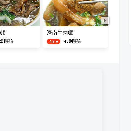
麵
濟南牛肉麵
半島牛
2
則評論
·
43
則評論
4.8
4.2