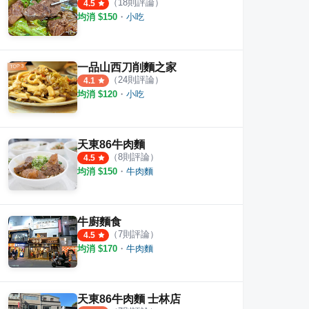
（
18
則評論）
4.5
均消 $
150
・
小吃
一品山西刀削麵之家
（
24
則評論）
4.1
均消 $
120
・
小吃
天東86牛肉麵
（
8
則評論）
4.5
均消 $
150
・
牛肉麵
牛廚麵食
（
7
則評論）
4.5
均消 $
170
・
牛肉麵
天東86牛肉麵 士林店