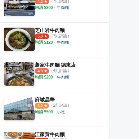
（
7
則評論）
4.2
均消 $
200
・
牛肉麵
芝山岩牛肉麵
（
7
則評論）
5.0
均消 $
120
・
牛肉麵
蕭家牛肉麵 德東店
（
4
則評論）
4.0
均消 $
200
・
牛肉麵
府城晶華
（
2
則評論）
3.2
均消 $
500
・
小吃
百選店
江家黃牛肉麵