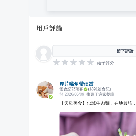
用戶評論
留下評論
給予評分
厚片嘴角帶便當
愛食記部落客
(
1891
篇食記)
於
2026/06/09
推薦了這家餐廳
【天母美食】忠誠牛肉麵，在地最強，