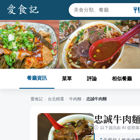
餐廳資訊
菜單
評論
相似餐廳
愛食記
›
台北
精選
›
牛肉麵
›
忠誠牛肉麵
忠誠牛肉
以下資訊由 AI 從部