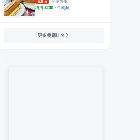
（
4
則評論）
5.0
均消 $
200
・
牛肉麵
肉麵
七十二牛肉麵
真善
更多餐廳排名
·
31
則評論
·
48
則評論
4.3
4.0