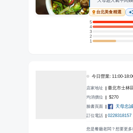
天母超人氣牛肉麵
台北
美食精選
5
5 星：4 則評論
4
4 星：4 則評論
3
3 星：0 則評論
2
2 星：0 則評論
1
1 星：1 則評論
今日營業: 11:00-18:0
臺北市士林區
店家地址
|
$
270
均消價位
|
天母忠
臉書頁面
|
0228318157
訂位電話
|
您是餐廳老闆？想要更多