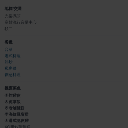
地標/交通
光榮碼頭
高雄流行音樂中心
駁二
餐種
台菜
港式料理
熱炒
私房菜
創意料理
推薦菜色
🌟
炸雞皮
🌟
虎掌飯
🌟
老滷雙拼
🌟
海鮮豆腐煲
🌟
港式脆皮雞
XO醬炒蘿蔔糕