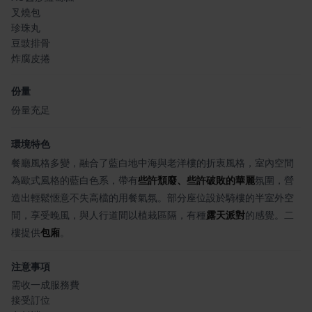
叉燒包
珍珠丸
豆豉排骨
炸腐皮捲
份量
份量充足
環境特色
餐廳風格多變，融合了藍白地中海與老洋樓的折衷風格，室內空間
為歐式風格的藍白色系，帶有
些許頹廢、些許破敗的華麗
氛圍，營
造出輕鬆愜意不失高檔的用餐氣氛。部分座位設於騎樓的半室外空
間，享受晚風，與人行道間以植栽區隔，有種
露天派對
的感覺。二
樓提供
包廂
。
注意事項
需收一成服務費
接受訂位