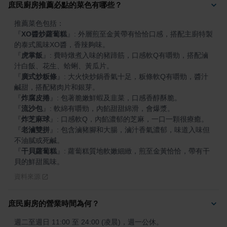
庶民廚房推薦必點的菜色有哪些？
『
XO醬炒蘿蔔糕
』
: 外層煎至金黃帶有恰恰口感，搭配主廚特製
『
虎掌飯
』
: 費時燉煮入味的豬蹄筋，口感軟Q有嚼勁，搭配滷
『
廣式炒粄條
』
: 大火快炒鍋香氣十足，粄條軟Q有嚼勁，醬汁
『
炸腐皮捲
』
『
流沙包
』
『
炸芝麻球
』
『
老滷雙拼
』
: 包含滷豬腳和大腸，滷汁香氣濃郁，味道入味但
『
干貝蘿蔔糕
』
: 蘿蔔糕質地軟嫩細緻，煎至金黃恰恰，帶有干
貝的鮮甜風味。
資料來源
庶民廚房的營業時間為何？
週二至週日 11:00 至 24:00 (凌晨)，週一公休。