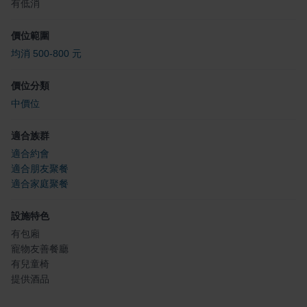
有低消
價位範圍
均消 500-800 元
價位分類
中價位
適合族群
適合約會
適合朋友聚餐
適合家庭聚餐
設施特色
有包廂
寵物友善餐廳
有兒童椅
提供酒品