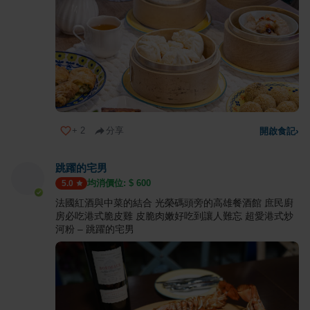
+
2
分享
開啟食記
›
跳躍的宅男
均消價位: $
600
5.0
法國紅酒與中菜的結合 光榮碼頭旁的高雄餐酒館 庶民廚
房必吃港式脆皮雞 皮脆肉嫩好吃到讓人難忘 超愛港式炒
河粉 – 跳躍的宅男