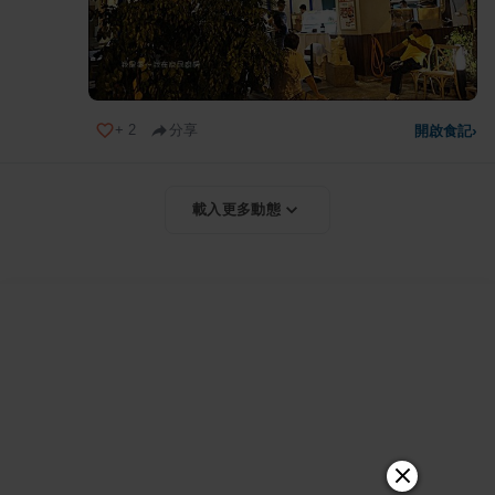
+
2
分享
開啟食記
›
載入更多動態