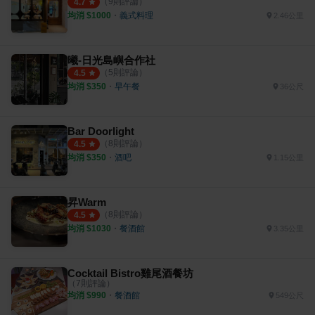
（
9
則評論）
4.7
均消 $
1000
・
義式料理
2.46公里
曦-日光島嶼合作社
（
5
則評論）
4.5
均消 $
350
・
早午餐
36公尺
Bar Doorlight
（
8
則評論）
4.5
均消 $
350
・
酒吧
1.15公里
昇Warm
（
8
則評論）
4.5
均消 $
1030
・
餐酒館
3.35公里
Cocktail Bistro雞尾酒餐坊
（
7
則評論）
均消 $
990
・
餐酒館
549公尺