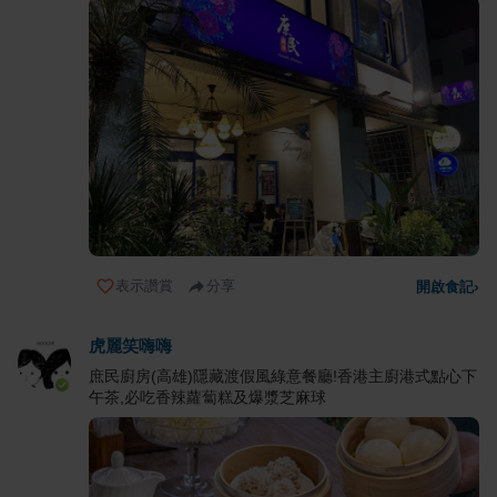
表示讚賞
分享
開啟食記
›
虎麗笑嗨嗨
庶民廚房(高雄)隱藏渡假風綠意餐廳!香港主廚港式點心下
午茶,必吃香辣蘿蔔糕及爆漿芝麻球