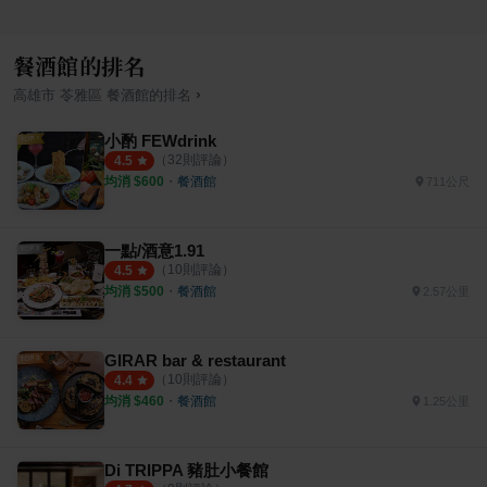
餐酒館的排名
›
高雄市
苓雅區
餐酒館
的排名
小酌 FEWdrink
（
32
則評論）
4.5
均消 $
600
・
餐酒館
711公尺
一點/酒意1.91
（
10
則評論）
4.5
均消 $
500
・
餐酒館
2.57公里
GIRAR bar & restaurant
（
10
則評論）
4.4
均消 $
460
・
餐酒館
1.25公里
Di TRIPPA 豬肚小餐館