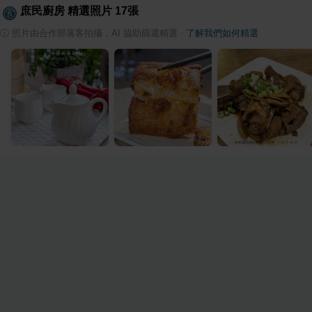
庶民廚房
精選照片
17
張
ⓘ
照片由合作部落客拍攝，AI 協助篩選精選
·
了解我們如何精選