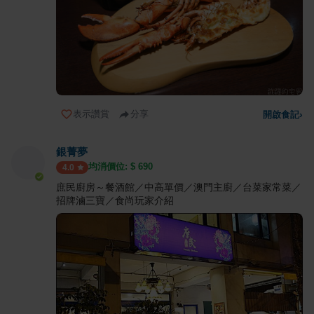
表示讚賞
分享
開啟食記
›
銀菁夢
均消價位: $
690
4.0
庶民廚房～餐酒館／中高單價／澳門主廚／台菜家常菜／
招牌滷三寶／食尚玩家介紹