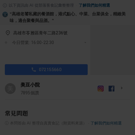
以下資訊由 AI 從部落客食記彙整整理
·
了解我們如何精選
“
高雄老饕私藏的餐酒館，港式點心、中菜、台菜俱全，精緻美
味，適合聚餐與品酒。
”
高雄市苓雅區青年二路236號
今日營業: 16:00-22:30
072155660
美豆小院
美
7895
個讚
常見問題
ⓘ
本問答由 AI 整理自真實食記（附資料來源）
·
了解我們如何精選