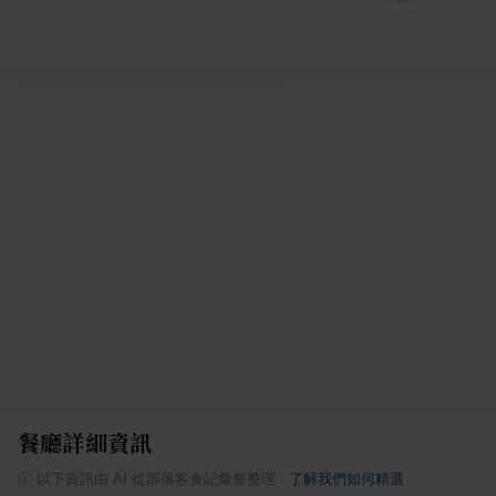
餐廳詳細資訊
ⓘ
以下資訊由 AI 從部落客食記彙整整理
·
了解我們如何精選