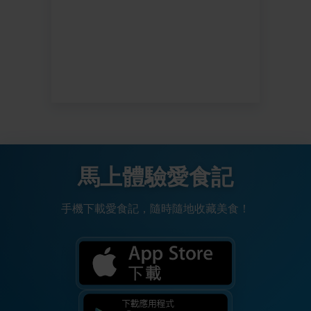
馬上體驗愛食記
手機下載愛食記，隨時隨地收藏美食！