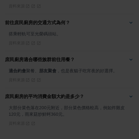
資料來源
前往庶民廚房的交通方式為何？
搭乘輕軌可至光榮碼頭站。
資料來源
庶民廚房適合哪些族群前往用餐？
適合約會
聚餐、
朋友聚會
，也是夜貓子吃宵夜的好選擇。
資料來源
庶民廚房的平均消費金額大約是多少？
大部分菜色落在200元附近，部分菜色價格較高，例如炸雞皮
120元，雨來菇炒鮮蚵360元。
資料來源