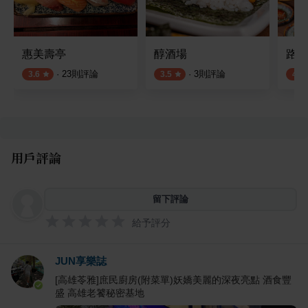
惠美壽亭
醇酒場
路地
·
23
則評論
·
3
則評論
3.6
3.5
4.2
用戶評論
留下評論
給予評分
JUN享樂誌
[高雄苓雅]庶民廚房(附菜單)妖嬌美麗的深夜亮點 酒食豐
盛 高雄老饕秘密基地