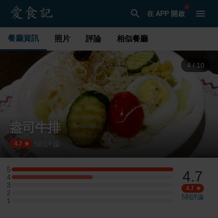
在 APP 開啟
餐廳資訊
照片
評論
相似餐廳
5
/
10
盎司牛排
5
則評論
·
4.7
5
4.7
5 星：2 則評論
4
4 星：1 則評論
3
3 星：0 則評論
4.7
2
2 星：0 則評論
5
則評論
1
1 星：0 則評論