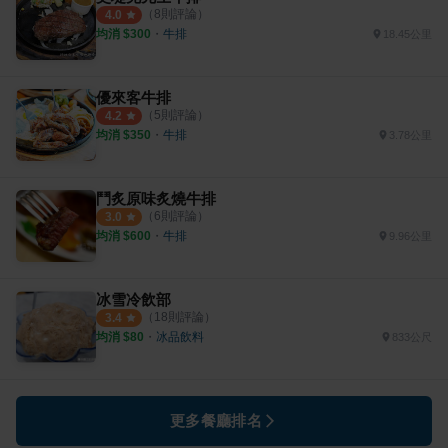
（
8
則評論）
4.0
均消 $
300
・
牛排
18.45公里
優來客牛排
（
5
則評論）
4.2
均消 $
350
・
牛排
3.78公里
鬥炙原味炙燒牛排
（
6
則評論）
3.0
均消 $
600
・
牛排
9.96公里
冰雪冷飲部
（
18
則評論）
3.4
均消 $
80
・
冰品飲料
833公尺
更多餐廳排名