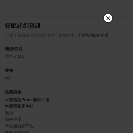
餐廳詳細資訊
ⓘ
以下資訊由 AI 從部落客食記彙整整理
·
了解我們如何精選
地標/交通
羅東火車站
餐種
牛排
推薦菜色
🌟
安格斯Prime肋眼牛排
🌟
嚴選私廚牛排
透抽
鄉村牛排
特級紐西蘭菲力
香煎里肌豬排