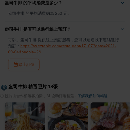
盎司牛排 的平均消費是多少？
盎司牛排 的平均消費約為 250 元。
盎司牛排 是否可以進行線上預訂？
可以。盎司牛排 提供線上預訂服務，您可以透過以下連結進行
預訂：
https://tw.eztable.com/restaurant/17107?date=2021-
09-04&people=2&
線上訂位
盎司牛排
精選照片
18
張
ⓘ
照片由合作部落客拍攝，AI 協助篩選精選
·
了解我們如何精選