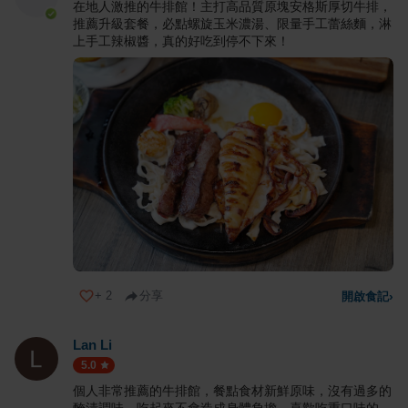
在地人激推的牛排館！主打高品質原塊安格斯厚切牛排，
推薦升級套餐，必點螺旋玉米濃湯、限量手工蕾絲麵，淋
上手工辣椒醬，真的好吃到停不下來！
+
2
分享
開啟食記
›
Lan Li
5.0
個人非常推薦的牛排館，餐點食材新鮮原味，沒有過多的
醃漬調味，吃起來不會造成身體負擔，喜歡吃重口味的，