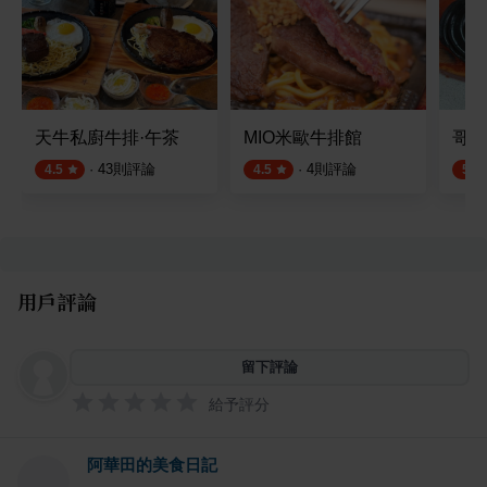
天牛私廚牛排·午茶
MIO米歐牛排館
哥爸
·
43
則評論
·
4
則評論
4.5
4.5
5.0
用戶評論
留下評論
給予評分
阿華田的美食日記