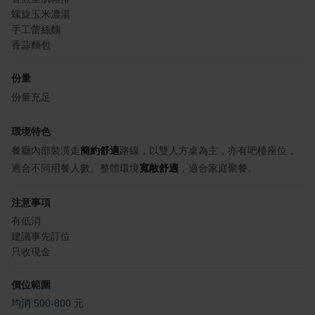
螺旋玉米濃湯
手工蕾絲麵
香蒜麵包
份量
份量充足
環境特色
餐廳內部裝潢走
簡約舒適
路線，以雙人方桌為主，亦有吧檯座位，
適合不同用餐人數。整體環境
寬敞舒適
，適合家庭聚餐。
注意事項
有低消
建議事先訂位
只收現金
價位範圍
均消 500-800 元