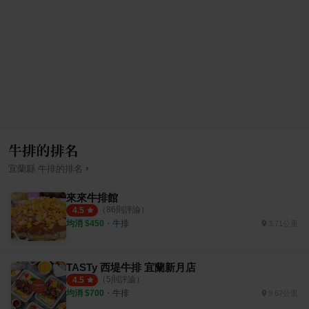
牛排的排名
›
宜蘭縣
牛排
的排名
來來牛排館
（
86
則評論）
4.5
均消 $
450
・
牛排
3.71公里
TASTy 西堤牛排 宜蘭新月店
（
5
則評論）
4.5
均消 $
700
・
牛排
9.67公里