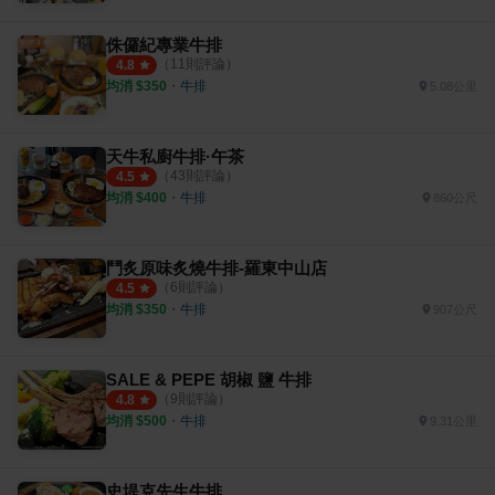
侏儸紀專業牛排
（
11
則評論）
4.8
均消 $
350
・
牛排
5.08公里
天牛私廚牛排·午茶
（
43
則評論）
4.5
均消 $
400
・
牛排
860公尺
鬥炙原味炙燒牛排-羅東中山店
（
6
則評論）
4.5
均消 $
350
・
牛排
907公尺
SALE & PEPE 胡椒 鹽 牛排
（
9
則評論）
4.8
均消 $
500
・
牛排
9.31公里
史堤克先生牛排