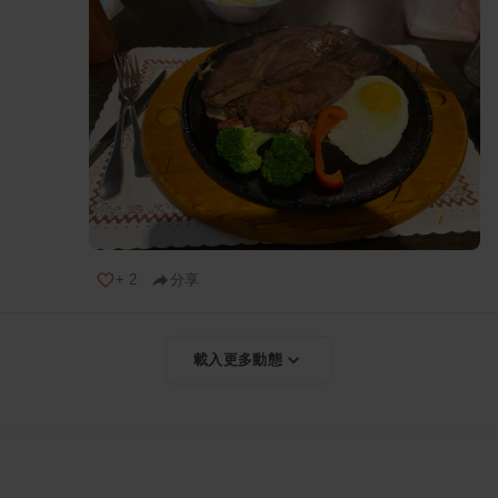
+
2
分享
載入更多動態