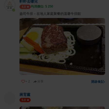
軒軒去哪兒
均消價位: $
250
4.0
盎司牛排－在地人家庭聚餐的溫馨牛排館
+
2
分享
開啟食記
›
蔣育薰
5.0