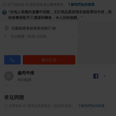
以下資訊由 AI 從部落客食記彙整整理
·
了解我們如何精選
“
在地人推薦的溫馨牛排館，主打高品質原塊安格斯厚切牛排，美
味套餐搭配手工濃湯和麵食，令人回味無窮。
”
宜蘭縣羅東鎮興東南路21號
今日營業: 16:00-23:00
線上訂位
盎司牛排
盎
805
個讚
常見問題
ⓘ
本問答由 AI 整理自真實食記（附資料來源）
·
了解我們如何精選