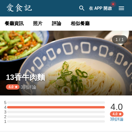
在 APP 開啟
餐廳資訊
照片
評論
相似餐廳
1
/
1
13香牛肉麵
3
則評論
·
4.0
5
4.0
5 星：0 則評論
4
4 星：1 則評論
3
3 星：0 則評論
4.0
2
2 星：0 則評論
3
則評論
1
1 星：0 則評論