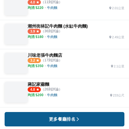
（
11
則評論）
4.0
均消 $
220
・
牛肉麵
2.01公里
潮州街林記牛肉麵 (水缸牛肉麵)
（
36
則評論）
3.9
均消 $
180
・
牛肉麵
2.49公里
川味老張牛肉麵店
（
17
則評論）
3.2
均消 $
350
・
牛肉麵
2.1公里
蔣記家薌麵
（
26
則評論）
4.8
均消 $
200
・
牛肉麵
233公尺
更多餐廳排名