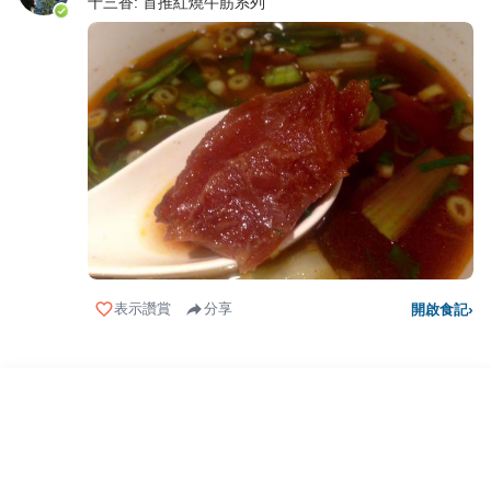
十三香: 首推紅燒牛筋系列
表示讚賞
分享
開啟食記
›