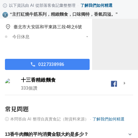
以下資訊由 AI 從部落客食記彙整整理
·
了解我們如何精選
“
主打紅燒牛筋系列，精緻麵食，口味獨特，香氣四溢。
”
臺北市大安區和平東路三段48之6號
今日休息
0227338986
十三香精緻麵食
333
個讚
常見問題
ⓘ
本問答由 AI 整理自真實食記（附資料來源）
·
了解我們如何精選
13香牛肉麵的平均消費金額大約是多少？