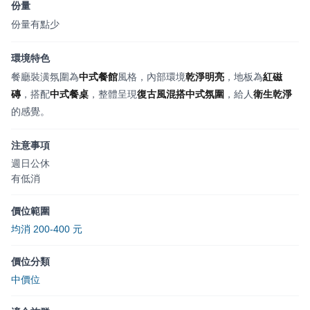
份量
份量有點少
環境特色
餐廳裝潢氛圍為
中式餐館
風格，內部環境
乾淨明亮
，地板為
紅磁
磚
，搭配
中式餐桌
，整體呈現
復古風混搭中式氛圍
，給人
衛生乾淨
的感覺。
注意事項
週日公休
有低消
價位範圍
均消 200-400 元
價位分類
中價位