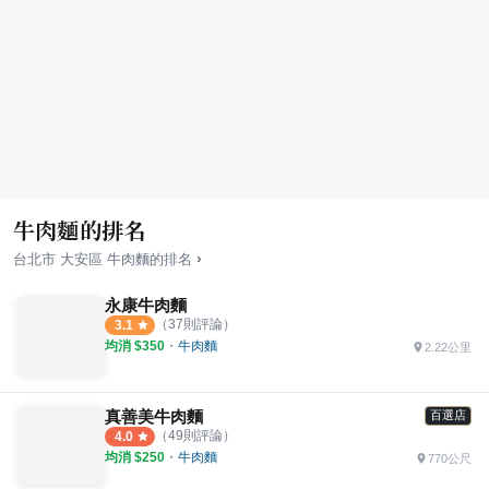
牛肉麵的排名
›
台北市
大安區
牛肉麵
的排名
永康牛肉麵
（
37
則評論）
3.1
均消 $
350
・
牛肉麵
2.22公里
真善美牛肉麵
百選店
（
49
則評論）
4.0
均消 $
250
・
牛肉麵
770公尺