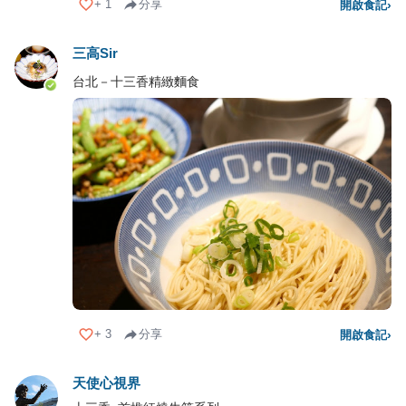
+
1
分享
開啟食記
›
三高Sir
台北－十三香精緻麵食
+
3
分享
開啟食記
›
天使心視界