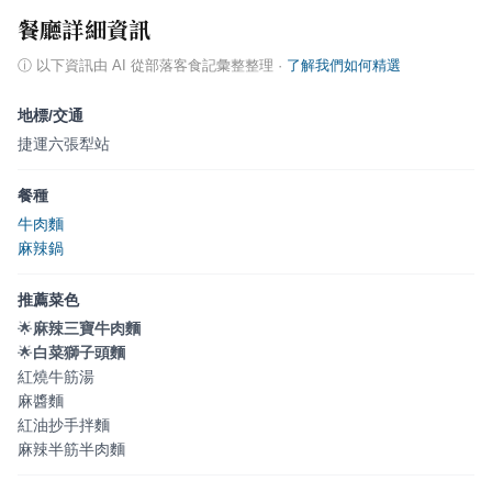
餐廳詳細資訊
ⓘ
以下資訊由 AI 從部落客食記彙整整理
·
了解我們如何精選
地標/交通
捷運六張犁站
餐種
牛肉麵
麻辣鍋
推薦菜色
🌟
麻辣三寶牛肉麵
🌟
白菜獅子頭麵
紅燒牛筋湯
麻醬麵
紅油抄手拌麵
麻辣半筋半肉麵