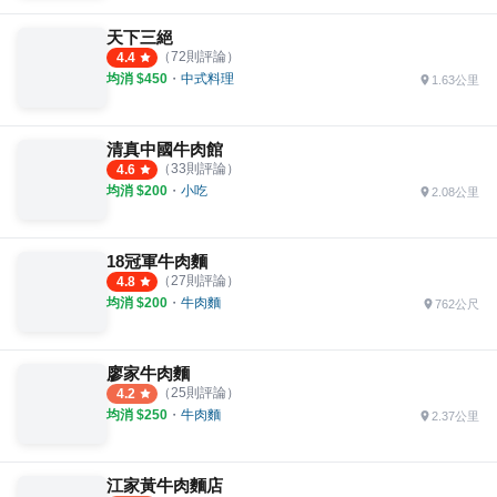
天下三絕
（
72
則評論）
4.4
均消 $
450
・
中式料理
1.63公里
清真中國牛肉館
（
33
則評論）
4.6
均消 $
200
・
小吃
2.08公里
18冠軍牛肉麵
（
27
則評論）
4.8
均消 $
200
・
牛肉麵
762公尺
廖家牛肉麵
（
25
則評論）
4.2
均消 $
250
・
牛肉麵
2.37公里
江家黃牛肉麵店