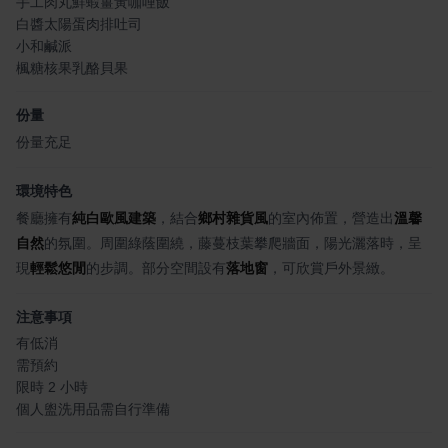
手工肉丸鮮蝦薑黃咖哩飯
白醬太陽蛋肉排吐司
小和鹹派
楓糖核果乳酪貝果
份量
份量充足
環境特色
餐廳擁有
純白歐風建築
，結合
鄉村雜貨風
的室內佈置，營造出
溫馨
自然
的氛圍。周圍綠蔭圍繞，藤蔓枝葉攀爬牆面，陽光灑落時，呈
現
輕鬆悠閒
的步調。部分空間設有
落地窗
，可欣賞戶外景緻。
注意事項
有低消
需預約
限時 2 小時
個人盥洗用品需自行準備