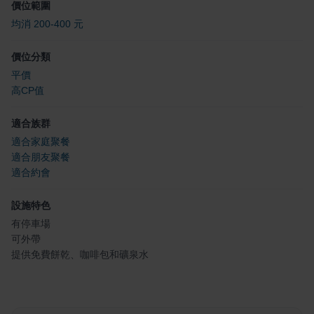
價位範圍
均消 200-400 元
價位分類
平價
高CP值
適合族群
適合家庭聚餐
適合朋友聚餐
適合約會
設施特色
有停車場
可外帶
提供免費餅乾、咖啡包和礦泉水