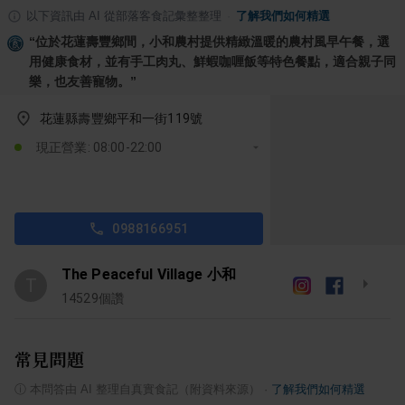
以下資訊由 AI 從部落客食記彙整整理
·
了解我們如何精選
“
位於花蓮壽豐鄉間，小和農村提供精緻溫暖的農村風早午餐，選
用健康食材，並有手工肉丸、鮮蝦咖喱飯等特色餐點，適合親子同
樂，也友善寵物。
”
花蓮縣壽豐鄉平和一街119號
現正營業: 08:00-22:00
0988166951
The Peaceful Village 小和
T
14529
個讚
常見問題
ⓘ
本問答由 AI 整理自真實食記（附資料來源）
·
了解我們如何精選