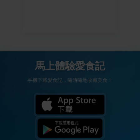
馬上體驗愛食記
手機下載愛食記，隨時隨地收藏美食！