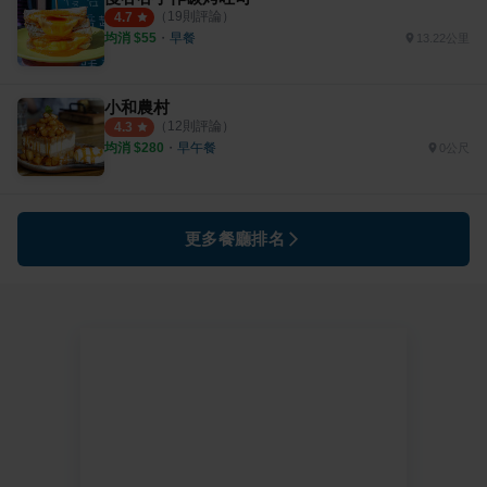
（
19
則評論）
4.7
均消 $
55
・
早餐
13.22公里
小和農村
（
12
則評論）
4.3
均消 $
280
・
早午餐
0公尺
更多餐廳排名