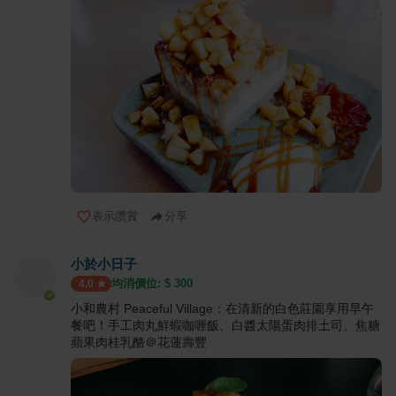
表示讚賞
分享
小於小日子
均消價位: $
300
4.0
小和農村 Peaceful Village：在清新的白色莊園享用早午
餐吧！手工肉丸鮮蝦咖喱飯、白醬太陽蛋肉排土司、焦糖
蘋果肉桂乳酪＠花蓮壽豐