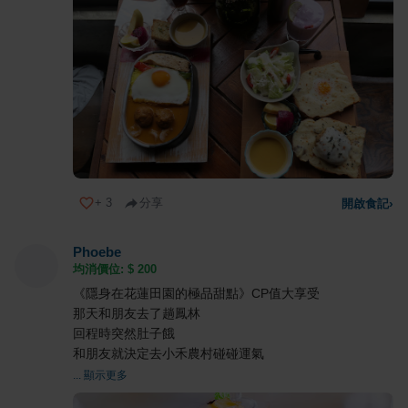
+
3
分享
開啟食記
›
Phoebe
均消價位: $
200
《隱身在花蓮田園的極品甜點》CP值大享受
那天和朋友去了趟鳳林
回程時突然肚子餓
和朋友就決定去小禾農村碰碰運氣
... 顯示更多