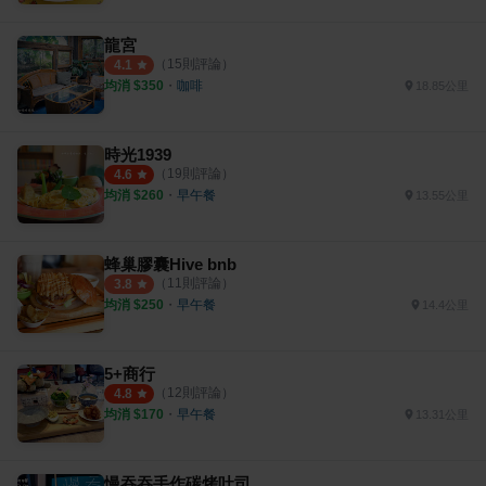
龍宮
（
15
則評論）
4.1
均消 $
350
・
咖啡
18.85公里
時光1939
（
19
則評論）
4.6
均消 $
260
・
早午餐
13.55公里
蜂巢膠囊Hive bnb
（
11
則評論）
3.8
均消 $
250
・
早午餐
14.4公里
5+商行
（
12
則評論）
4.8
均消 $
170
・
早午餐
13.31公里
慢吞吞手作碳烤吐司