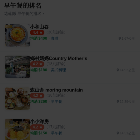
早午餐的排名
›
花蓮縣
早午餐
的排名
小和山谷
（
30
則評論）
4.4
均消 $
400
・
咖啡
1.67公里
鄉村媽媽Country Mother's
（
18
則評論）
4.2
均消 $
180
・
美式料理
14.92公里
森山舎 moring mountain
（
38
則評論）
4.2
均消 $
260
・
早午餐
12.39公里
小小洋房
（
17
則評論）
4.2
均消 $
150
・
早午餐
14.51公里