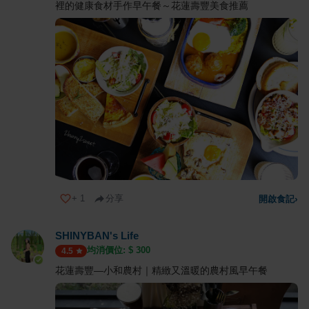
裡的健康食材手作早午餐～花蓮壽豐美食推薦
+
1
分享
開啟食記
›
SHINYBAN's Life
均消價位: $
300
4.5
花蓮壽豐—小和農村｜精緻又溫暖的農村風早午餐