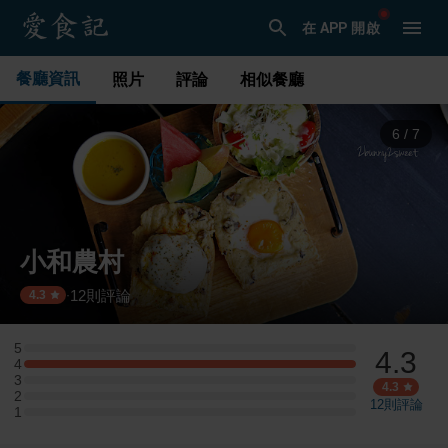
在 APP 開啟
餐廳資訊
照片
評論
相似餐廳
6
/
7
小和農村
12
則評論
·
4.3
5
4.3
5 星：0 則評論
4
4 星：3 則評論
3
3 星：0 則評論
4.3
2
2 星：0 則評論
12
則評論
1
1 星：0 則評論