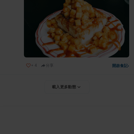
+
4
分享
開啟食記
›
載入更多動態