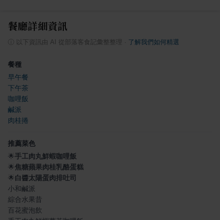
餐廳詳細資訊
ⓘ
以下資訊由 AI 從部落客食記彙整整理
·
了解我們如何精選
餐種
早午餐
下午茶
咖哩飯
鹹派
肉桂捲
推薦菜色
🌟
手工肉丸鮮蝦咖哩飯
🌟
焦糖蘋果肉桂乳酪蛋糕
🌟
白醬太陽蛋肉排吐司
小和鹹派
綜合水果昔
百花蜜泡飲