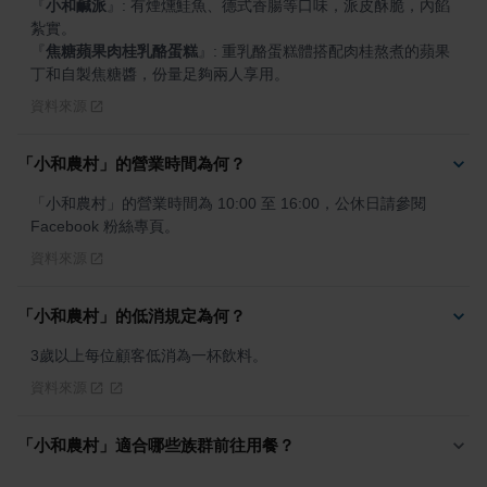
『
小和鹹派
』
: 有煙燻鮭魚、德式香腸等口味，派皮酥脆，內餡
『
焦糖蘋果肉桂乳酪蛋糕
』
: 重乳酪蛋糕體搭配肉桂熬煮的蘋果
丁和自製焦糖醬，份量足夠兩人享用。
資料來源
「小和農村」的營業時間為何？
「小和農村」的營業時間為 10:00 至 16:00，公休日請參閱 
Facebook 粉絲專頁。
資料來源
「小和農村」的低消規定為何？
3歲以上每位顧客低消為一杯飲料。
資料來源
「小和農村」適合哪些族群前往用餐？