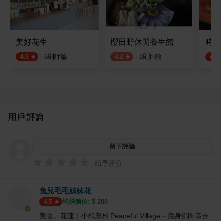
美好花生
櫻田野休閒養生館
時光
·
6
則評論
·
8
則評論
4.5
4.2
4.6
用戶評論
留下評論
給予評分
兔兒毛毛姊妹花
均消價位: $
280
4.5
美食。花蓮｜小和農村 Peaceful Village～藏身鄉間巷弄