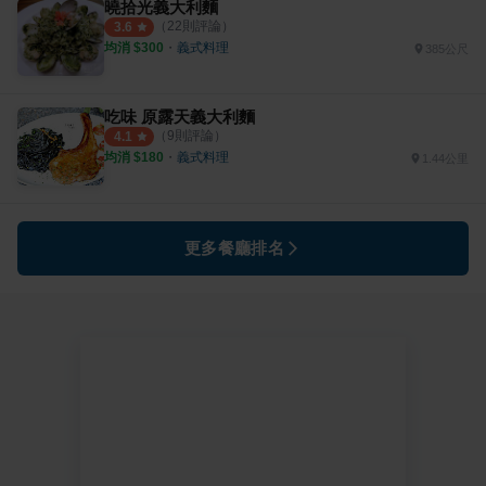
曉拾光義大利麵
（
22
則評論）
3.6
均消 $
300
・
義式料理
385公尺
吃味 原露天義大利麵
（
9
則評論）
4.1
均消 $
180
・
義式料理
1.44公里
更多餐廳排名