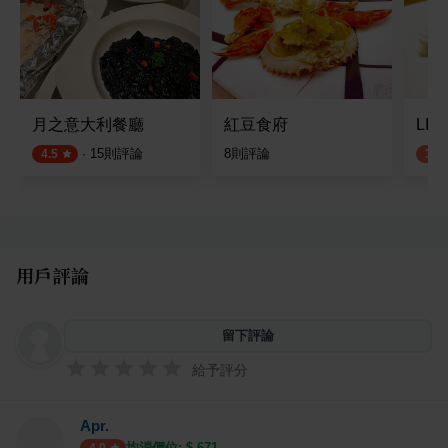
月之意大利餐廳
紅豆食府
LI
·
15
則評論
8
則評論
4.5
3.7
用戶評論
留下評論
給予評分
Apr.
均消價位: $
671