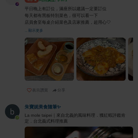
4.0
平日晚上有訂位，滿座所以建議一定要訂位
每天都有黑板特別菜色，很可以看一下
店員會至每桌介紹菜色及店家推薦，超用心🤍
... 顯示更多
表示讚賞
分享
朱寶妮美食隨筆✨
La mole taipei｜來自北義的風味料理．獲紅蝦評鑑肯
定．台北義式料理推薦