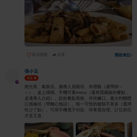
表示讚賞
分享
開啟食記
›
張小玉
4.5
燈光美、氣氛佳。服務人員親切、有禮貌（還帶帥～
～）。桌上掃碼、手機可看menu（還有隱藏版的餐點，
桌邊專人介紹）。款款餐點美味、羊排嫩口、義大利麵體
口感極佳（帶麵心無誤）。唯一可惜的種類不算多（選擇
性少了點）。可用手機電子付款、停車需自理。訂位前往
才是王道。