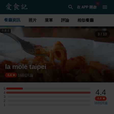
在 APP 開啟
餐廳資訊
照片
菜單
評論
相似餐廳
百選店
3
/
10
la mole taipei
16
則評論
·
4.4
5
4.4
5 星：1 則評論
4
4 星：5 則評論
3
3 星：0 則評論
4.4
2
2 星：0 則評論
16
則評論
1
1 星：0 則評論