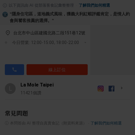
以下資訊由 AI 從部落客食記彙整整理
·
了解我們如何精選
“
隱身住宅區，道地義式風味，獲義大利紅蝦評鑑肯定，是情人約
會與饕客推薦的選擇。
”
台北市中山區建國北路二段151巷12號
今日營業: 12:00-15:00, 18:00-22:00
線上訂位
La Mole Taipei
L
11421
個讚
常見問題
ⓘ
本問答由 AI 整理自真實食記（附資料來源）
·
了解我們如何精選