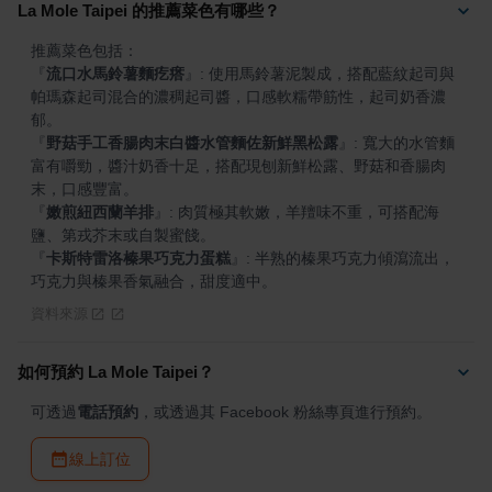
La Mole Taipei 的推薦菜色有哪些？
『
流口水馬鈴薯麵疙瘩
』
: 使用馬鈴薯泥製成，搭配藍紋起司與
帕瑪森起司混合的濃稠起司醬，口感軟糯帶筋性，起司奶香濃
『
野菇手工香腸肉末白醬水管麵佐新鮮黑松露
』
: 寬大的水管麵
富有嚼勁，醬汁奶香十足，搭配現刨新鮮松露、野菇和香腸肉
『
嫩煎紐西蘭羊排
』
: 肉質極其軟嫩，羊羶味不重，可搭配海
『
卡斯特雷洛榛果巧克力蛋糕
』
: 半熟的榛果巧克力傾瀉流出，
巧克力與榛果香氣融合，甜度適中。
資料來源
如何預約 La Mole Taipei？
可透過
電話預約
，或透過其 Facebook 粉絲專頁進行預約。
線上訂位