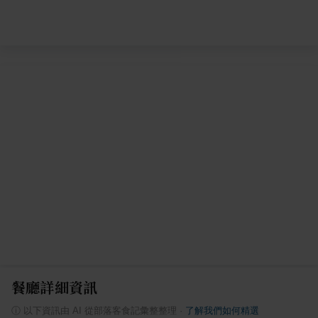
餐廳詳細資訊
ⓘ
以下資訊由 AI 從部落客食記彙整整理
·
了解我們如何精選