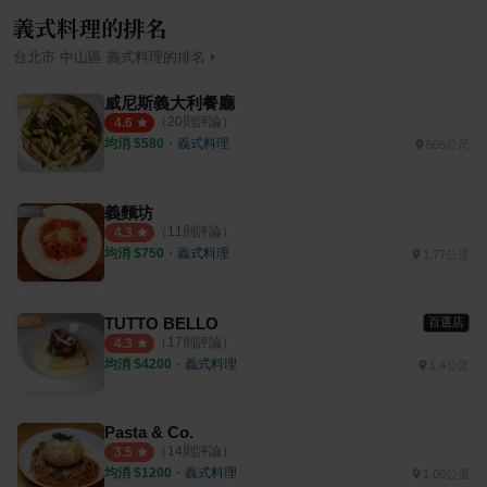
義式料理的排名
›
台北市
中山區
義式料理
的排名
威尼斯義大利餐廳
（
20
則評論）
4.6
均消 $
580
・
義式料理
505公尺
義麵坊
（
11
則評論）
4.3
均消 $
750
・
義式料理
1.77公里
TUTTO BELLO
百選店
（
17
則評論）
4.3
均消 $
4200
・
義式料理
1.4公里
Pasta & Co.
（
14
則評論）
3.5
均消 $
1200
・
義式料理
1.06公里