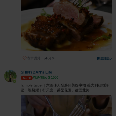
表示讚賞
分享
開啟食記
›
SHINYBAN's Life
均消價位: $
1500
5.0
la mole taipei｜意圖使人發胖的美好事物 義大利紅蝦評
鑑一蝦榮耀｜行天宮、榮星花園、建國北路