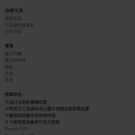
地標/交通
榮星花園
中山國中捷運站
行天宮站
餐種
義大利麵
義大利料理
燉飯
牛排
羊排
推薦菜色
🌟
流口水馬鈴薯麵疙瘩
🌟
野菇手工香腸肉末白醬水管麵佐新鮮黑松露
🌟
嫩煎紐西蘭羊排與烤時蔬
🌟
卡斯特雷洛榛果巧克力蛋糕
Burrata 620