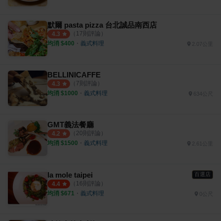
默爾 pasta pizza 台北誠品南西店
（
17
則評論）
4.3
均消 $
400
・
義式料理
2.07公里
BELLINICAFFE
（
7
則評論）
4.3
均消 $
1000
・
義式料理
634公尺
GMT義法餐廳
（
20
則評論）
4.2
均消 $
1500
・
義式料理
2.61公里
la mole taipei
百選店
（
16
則評論）
4.4
均消 $
671
・
義式料理
0公尺