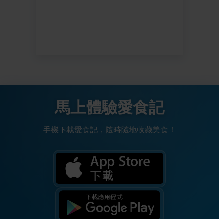
馬上體驗愛食記
手機下載愛食記，隨時隨地收藏美食！