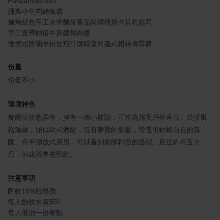
Panzanella 620
經典小牛肉鮪魚醬
爐烤紙包手工水管麵佐番茄與煙燻斯卡莫札起司
手工寬帶麵搭牛肝菌鴨肉醬
慢煮紐西蘭羊排佐茄汁燉時蔬與義式柑桔薄荷醬
份量
份量不小
環境特色
餐廳位於巷弄中，擁有一個小前院，可作為露天戶外座位。裝潢風
格溫馨，類似歐式酒館，沒有華麗的擺盤，營造出輕鬆自在的氛
圍。有半開放式廚房，可以看到廚師料理的過程。座位約有五十
席，但建議事先預約。
注意事項
酌收10%服務費
每人酌收水資$50
每人低消一份餐點