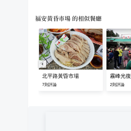
福安黃昏市場 的相似餐廳
市場
北平路黃昏市場
霧峰光復
評論
7
則評論
2
則評論