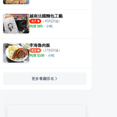
越南法國麵包工藝
（
45
則評論）
4.7
均消 $
85
・
小吃
李海魯肉飯
（
27
則評論）
4.3
均消 $
100
・
小吃
更多餐廳排名