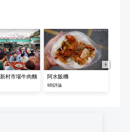
新村市場牛肉麵
阿水飯糰
肉圓仔
9
則評論
4.8