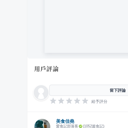
用戶評論
留下評論
給予評分
美食佳堯
愛食記部落客
(
1052
篇食記)