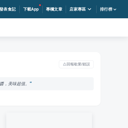
發表食記
下載App
專欄文章
店家專區
排行榜
回報歇業/錯誤
醬，美味超值。