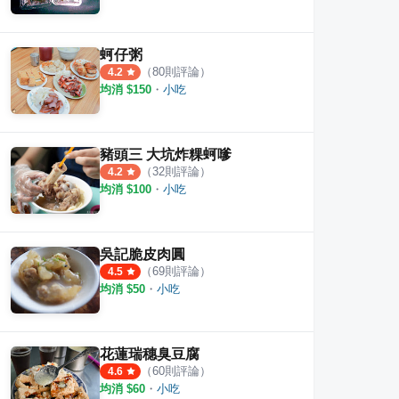
蚵仔粥
（
80
則評論）
4.2
均消 $
150
・
小吃
豬頭三 大坑炸粿蚵嗲
（
32
則評論）
4.2
均消 $
100
・
小吃
湯餛飩雞絲麵
湯包( 原發財車湯包)
台中
吳記脆皮肉圓
·
7
則評論
·
4
則評論
4.0
3.0
（
69
則評論）
4.5
均消 $
50
・
小吃
花蓮瑞穗臭豆腐
（
60
則評論）
4.6
均消 $
60
・
小吃