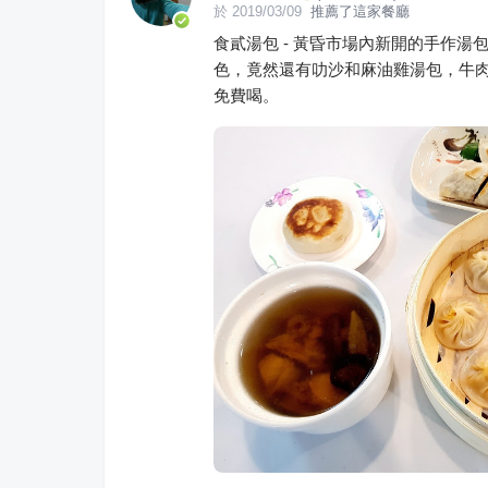
於
2019/03/09
推薦了這家餐廳
食貳湯包 - 黃昏市場內新開的手作湯
色，竟然還有叻沙和麻油雞湯包，牛肉捲
免費喝。