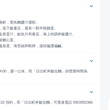
、溫泉蛋、海苔絲和蝦卵，湯頭偏濃偏鹹。
 24:00，週一公休。而「日出町丼飯拉麵」的營業時間為 
02 預約，而「日出町丼飯拉麵」可透過電話 0903992366 