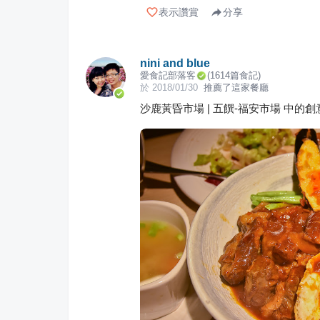
表示讚賞
分享
nini and blue
愛食記部落客
(
1614
篇食記)
於
2018/01/30
推薦了這家餐廳
沙鹿黃昏市場 | 五饌-福安市場 中的創