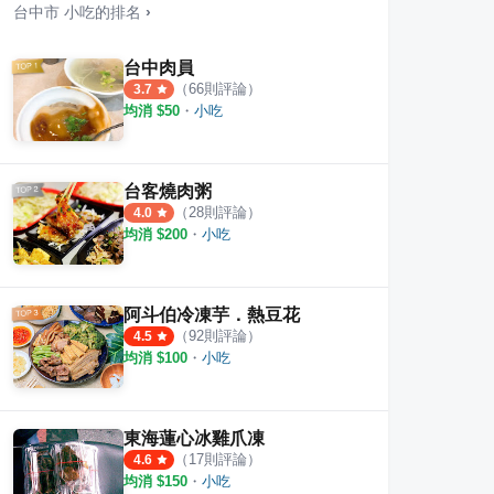
台中市
小吃
的排名
›
台中肉員
（
66
則評論）
3.7
均消 $
50
・
小吃
台客燒肉粥
（
28
則評論）
4.0
均消 $
200
・
小吃
阿斗伯冷凍芋．熱豆花
（
92
則評論）
4.5
均消 $
100
・
小吃
東海蓮心冰雞爪凍
（
17
則評論）
4.6
均消 $
150
・
小吃