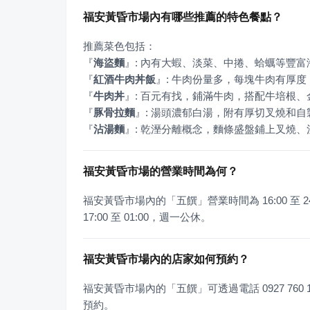
福安黃昏市場內有哪些推薦的特色餐點？
『
海盜麵
』
『
紅酒牛肉丼飯
』
『
牛肉丼
』
『
豚骨拉麵
』
『
沾湯麵
』
: 乾溼分離概念，麵條盛盤鋪上叉燒
福安黃昏市場的營業時間為何？
福安黃昏市場內的「五饌」營業時間為 16:00 至
17:00 至 01:00，週一公休。
福安黃昏市場內的店家如何預約？
福安黃昏市場內的「五饌」可透過電話 0927 760 1
預約。