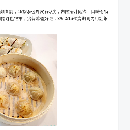
包麵食舖，15摺湯包外皮有Q度，内餡湯汁飽滿，口味有特
餅也很推，沾蒜蓉醬好吃，3/6-3/16試賣期間內用紅茶