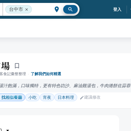
台中市
登入
市場
落客食記彙整整理
·
了解我們如何精選
湯汁飽滿，口味獨特，更有特色叻沙、麻油雞湯包，牛肉捲餅佐蒜蓉
建議修改
找相似餐廳
小吃
宵夜
日本料理
0