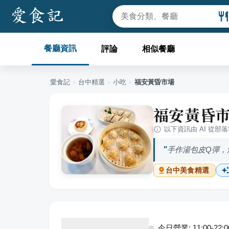
餐廳資訊
評論
相似餐廳
愛食記
›
台中
精選
›
小吃
›
福安黃昏市場
福安黃昏
以下資訊由 AI 從部
手作湯包皮Q彈，
台中
美食精選
今日營業: 11:00-22:0