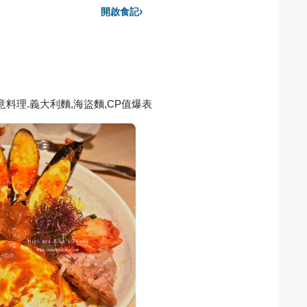
›
開啟食記
意料理.義大利麵,海盜麵,CP值爆表