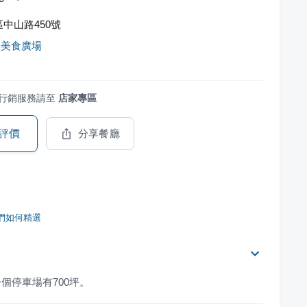
中山路450號
安美食廣場
行銷服務請至
店家專區
評價
分享餐廳
們如何精選
個停車場有700坪。