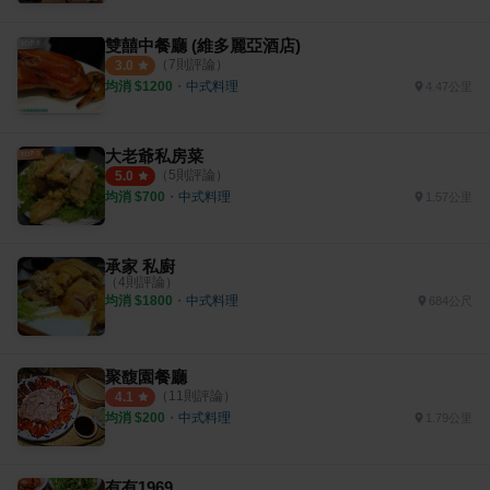
雙囍中餐廳 (維多麗亞酒店)
（
7
則評論）
3.0
均消 $
1200
・
中式料理
4.47公里
大老爺私房菜
（
5
則評論）
5.0
均消 $
700
・
中式料理
1.57公里
承家 私廚
（
4
則評論）
均消 $
1800
・
中式料理
684公尺
聚馥園餐廳
（
11
則評論）
4.1
均消 $
200
・
中式料理
1.79公里
有有1969