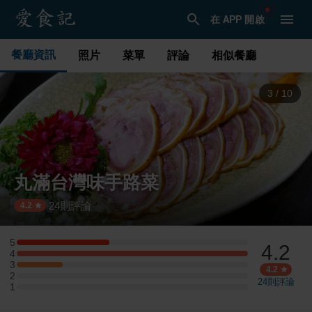
在 APP 開啟
餐廳資訊
照片
菜單
評論
相似餐廳
4
/
10
丸滿台灣味手路菜
24
則評論
·
4.2
5
4.2
5 星：2 則評論
4
4 星：5 則評論
3
3 星：1 則評論
4.2
2
2 星：0 則評論
24
則評論
1
1 星：0 則評論