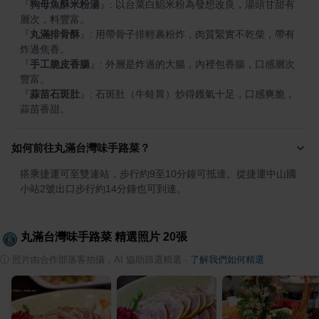
『
狗母魚酥米粉湯
』
: 以台菜白鯧米粉為發想改良，湯頭甘甜有
『
丸滿排骨酥
』
: 用帶骨子排輕裹粉炸，肉質緊實不乾柴，帶有
『
手工脆皮香腸
』
: 外層是炸過的大腸，內裡包香腸，口感層次
『
蒜苗石斑肚
』
: 石斑肚（牛蛙胃）炒得鑊氣十足，口感爽脆，
蒜苗香甜。
如何前往丸滿台灣味手路菜？
搭乘捷運可至雙連站，步行約9至10分鐘可抵達。從捷運中山國
小站2號出口步行約14分鐘也可到達。
丸滿台灣味手路菜
精選照片
20
張
ⓘ
照片由合作部落客拍攝，AI 協助篩選精選
·
了解我們如何精選