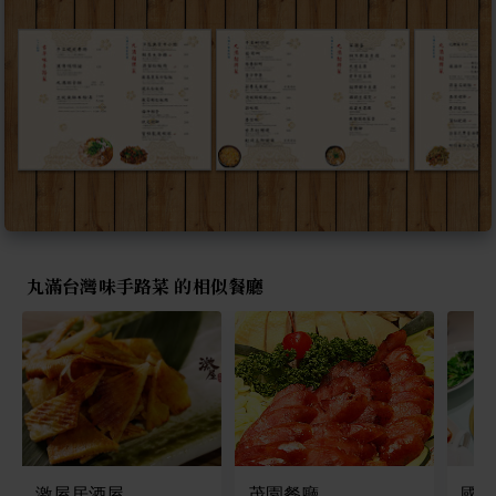
丸滿台灣味手路菜 的相似餐廳
激屋居酒屋
茂園餐廳
國賓