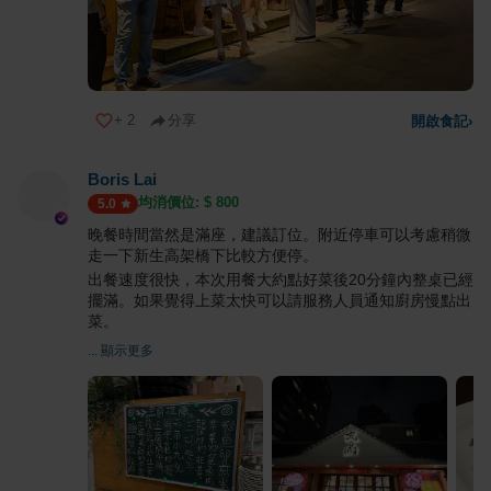
+
2
分享
開啟食記
›
Boris Lai
均消價位: $
800
5.0
晚餐時間當然是滿座，建議訂位。附近停車可以考慮稍微
走一下新生高架橋下比較方便停。
出餐速度很快，本次用餐大約點好菜後20分鐘內整桌已經
擺滿。如果覺得上菜太快可以請服務人員通知廚房慢點出
菜。
... 顯示更多