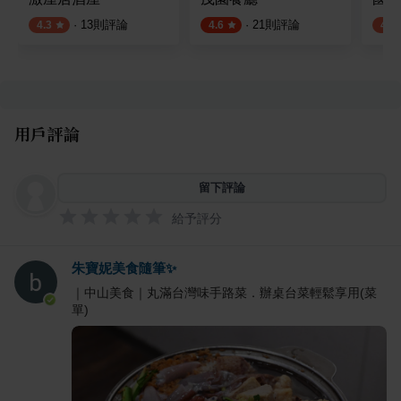
·
13
則評論
·
21
則評論
4.3
4.6
4.2
用戶評論
留下評論
給予評分
朱寶妮美食隨筆✨
｜中山美食｜丸滿台灣味手路菜．辦桌台菜輕鬆享用(菜
單)