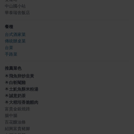
中山國小站
華泰瑞舍飯店
餐種
台式酒家菜
傳統辦桌菜
台菜
手路菜
推薦菜色
🌟
飛魚卵炒韭黃
🌟
白斬閹雞
🌟
土魠魚酥米粉湯
🌟
誠意奶茶
🌟
大稻埕香脆醋肉
富貴金銀燒蹄
腸中腸
百花釀油條
紹興富貴豬腳