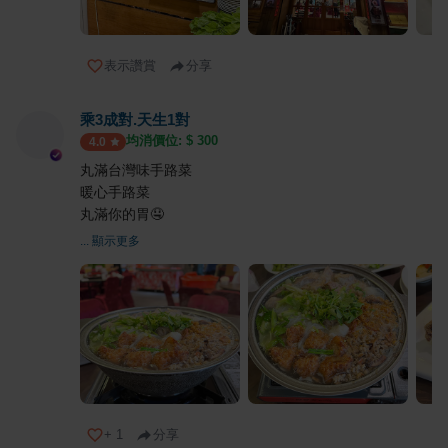
表示讚賞
分享
乘3成對.天生1對
均消價位: $
300
4.0
丸滿台灣味手路菜
暖心手路菜
丸滿你的胃🤤
... 顯示更多
+
1
分享