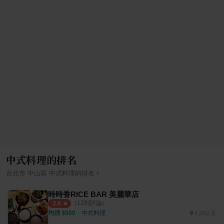
中式料理的排名
›
台北市
中山區
中式料理
的排名
時時香RICE BAR 美麗華店
（
12
則評論）
3.8
均消 $
500
・
中式料理
4.29公里