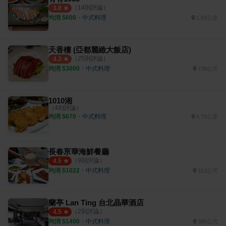
（
14
則評論）
3.8
均消 $
600
・
中式料理
1.83公里
天香樓 (亞都麗緻大飯店)
（
25
則評論）
4.3
均消 $
3000
・
中式料理
739公尺
1010湘
（
4
則評論）
均消 $
670
・
中式料理
6.78公里
長春亰華海鮮餐廳
（
9
則評論）
4.5
均消 $
1022
・
中式料理
312公尺
蘭亭 Lan Ting 台北晶華酒店
（
2
則評論）
4.5
均消 $
1400
・
中式料理
386公尺