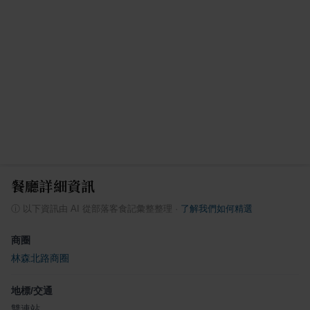
餐廳詳細資訊
ⓘ
以下資訊由 AI 從部落客食記彙整整理
·
了解我們如何精選
商圈
林森北路商圈
地標/交通
雙連站