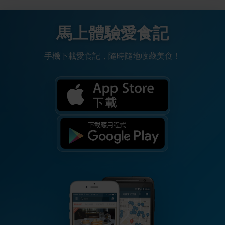
馬上體驗愛食記
手機下載愛食記，隨時隨地收藏美食！