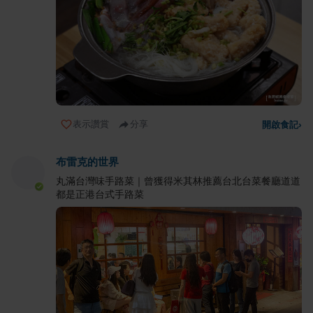
表示讚賞
分享
開啟食記
›
布雷克的世界
丸滿台灣味手路菜｜曾獲得米其林推薦台北台菜餐廳道道
都是正港台式手路菜