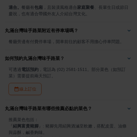
適合。
餐廳有
包廂
，且裝潢風格適合
家庭聚餐
、長輩生日或節日
慶祝，也有適合帶國外友人介紹台灣文化。
丸滿台灣味手路菜附近有停車場嗎？
餐廳旁邊有付費停車場，開車前往的顧客不用擔心停車問題。
如何預約丸滿台灣味手路菜？
可透過
電話預約
，電話為 (02) 2581-1511。部分菜色（如預訂
菜）需要提前兩天預訂。
線上訂位
丸滿台灣味手路菜有哪些推薦必點的菜色？
『
紹興富貴豬腳
』
: 豬腳先用紹興酒滷至軟嫩，搭配皮蛋、油條