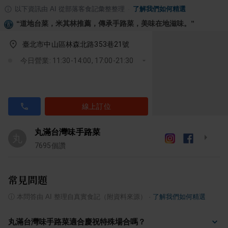
以下資訊由 AI 從部落客食記彙整整理
·
了解我們如何精選
“
道地台菜，米其林推薦，傳承手路菜，美味在地滋味。
”
臺北市中山區林森北路353巷21號
今日營業: 11:30-14:00, 17:00-21:30
線上訂位
丸滿台灣味手路菜
丸
7695
個讚
常見問題
ⓘ
本問答由 AI 整理自真實食記（附資料來源）
·
了解我們如何精選
丸滿台灣味手路菜適合慶祝特殊場合嗎？