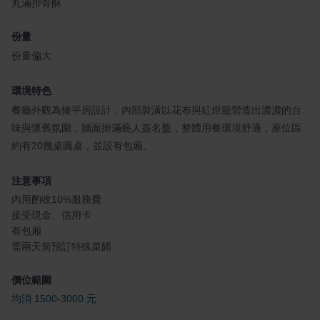
丸滿排骨酥
份量
份量偏大
環境特色
餐廳外觀為矮平房設計，內部裝潢以花布與紅燈籠營造出濃濃的台
味與懷舊氛圍，牆面掛滿藝人簽名盤，整體用餐環境舒適，座位區
約有20幾桌圓桌，並設有包廂。
注意事項
內用酌收10%服務費
接受現金、信用卡
有包廂
需兩天前預訂特殊菜餚
價位範圍
均消 1500-3000 元