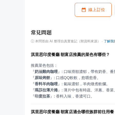
線上訂位
常見問題
ⓘ
本問答由 AI 整理自真實食記（附資料來源）
·
了解我
淇里思印度餐廳 朝富店推薦的菜色有哪些？
『
奶油雞肉咖哩
』
『
原味烤餅
』
『
香料羊肉咖哩
』
『
瑪莎拉薄片捲
』
『
印度拉茶
』
: 香料入味，香濃可口。
淇里思印度餐廳 朝富店適合哪些族群前往用餐