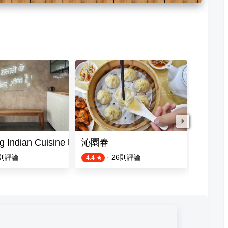
eg Indian Cuisine 印度蔬食
沁園春
甘閣印
則評論
·
26
則評論
4.4
4.2