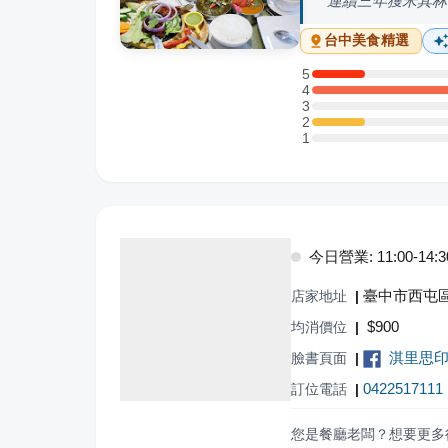
連續三年獲米其林
台中
美食精選
5
5 星：1 則評論
4
4 星：6 則評論
3
3 星：0 則評論
2
2 星：1 則評論
1
1 星：0 則評論
今日營業: 11:00-14:30,
臺中市西屯區
店家地址
|
$
900
均消價位
|
淇里思印度餐廳
臉書頁面
|
0422517111
訂位電話
|
您是餐廳老闆？想要更多