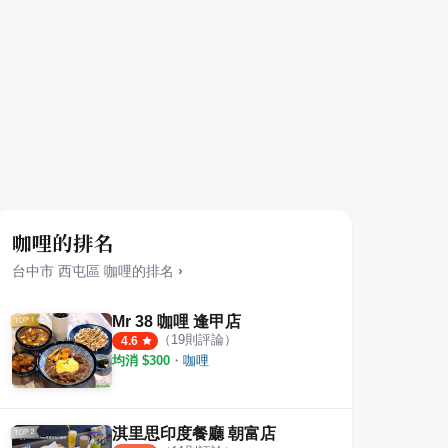
咖哩的排名
台中市
西屯區
咖哩
的排名
›
Mr 38 咖哩 逢甲店
（
19
則評論）
4.6
均消 $
300
・
咖哩
淇里思印度餐廳 朝富店