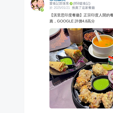
愛食記部落客
(
859
篇食記)
於
2025/01/21
推薦了這家餐廳
【淇里思印度餐廳】正宗印度人開的餐
薦，GOOGLE 評價4.8高分