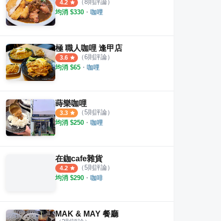
（
8
則評論）
4.2
均消 $
330
・
咖哩
極 職人咖哩 逢甲店
（
6
則評論）
3.6
均消 $
65
・
咖哩
蒔樂咖哩
（
5
則評論）
3.3
均消 $
250
・
咖哩
度料理
淇里思崇德店
HOL
·
7
則評論
·
2
則評論
4.5
4.8
在鉫cafe雜貨
（
5
則評論）
4.2
均消 $
290
・
咖啡
MAK & MAY 餐廳