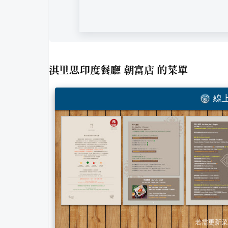
淇里思印度餐廳 朝富店
的菜單
線上
若需更新菜