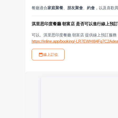
餐廳適合
家庭聚餐
、
朋友聚會
、
約會
，以及喜歡
淇里思印度餐廳 朝富店 是否可以進行線上預
可以。淇里思印度餐廳 朝富店 提供線上預訂服
https://inline.app/booking/-LR7EWHI84Fq7C2Adea
線上訂位