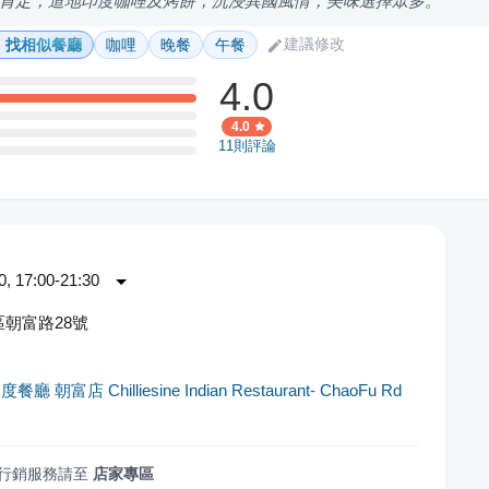
肯定，道地印度咖哩及烤餅，沉浸異國風情，美味選擇眾多。
建議修改
找相似餐廳
咖哩
晚餐
午餐
4.0
4.0
11
則評論
 17:00-21:30
朝富路28號
 朝富店 Chilliesine Indian Restaurant- ChaoFu Rd
行銷服務請至
店家專區