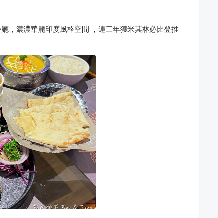
廳，濃濃華麗印度風格空間 ，連三年獲米其林必比登推