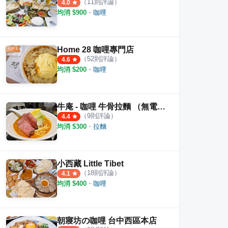
（
11
則評論）
4.0
均消 $
900
・
咖哩
Home 28 咖哩專門店
（
52
則評論）
4.6
均消 $
200
・
咖哩
牛庵 - 咖哩 牛骨拉麵 （無電話訂位）
（
9
則評論）
4.4
均消 $
300
・
拉麵
小西藏 Little Tibet
（
18
則評論）
4.1
均消 $
400
・
咖哩
朝寢坊の咖哩 台中西區本店