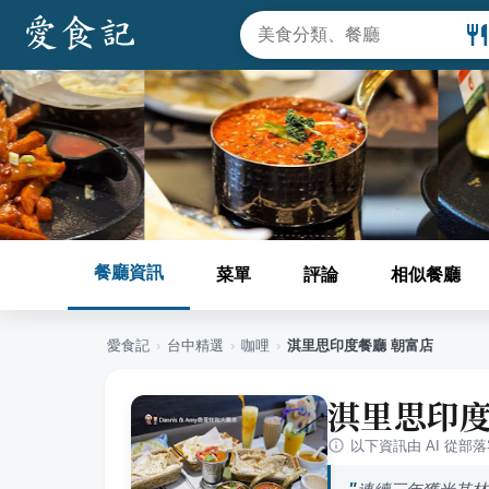
餐廳資訊
菜單
評論
相似餐廳
愛食記
›
台中
精選
›
咖哩
›
淇里思印度餐廳 朝富店
淇里思印度
以下資訊由 AI 從部