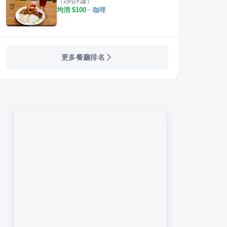
（
2
則評論）
均消 $
100
・
咖哩
更多餐廳排名