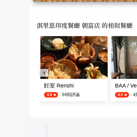
淇里思印度餐廳 朝富店 的相似餐廳
度餐廳
飪室 Renshi
BAA / V
則評論
·
59
則評論
·
4
4.5
4.5