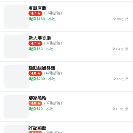
君腿庫飯
（
16
則評論）
4.7
均消 $
160
・
小吃
186公尺
新大港香腸
（
37
則評論）
4.7
均消 $
60
・
小吃
1.43公里
雞動組鹽酥雞
（
42
則評論）
4.8
均消 $
200
・
小吃
122公尺
廖家黑輪
（
37
則評論）
4.0
均消 $
70
・
小吃
1.18公里
許記蒸餃
（
38
則評論）