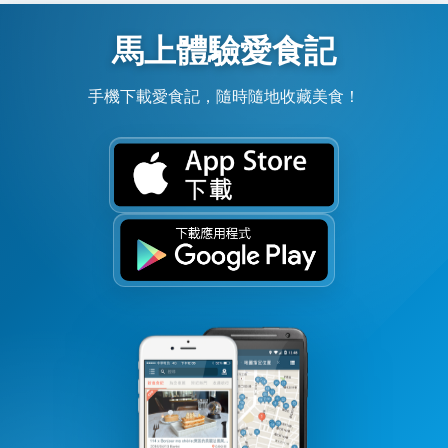
馬上體驗愛食記
手機下載愛食記，隨時隨地收藏美食！