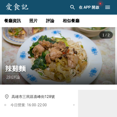
在 APP 開啟
餐廳資訊
照片
評論
相似餐廳
1
/
2
辣雞麵
2
則評論
·
高雄市三民區喜峰街128號
今日營業: 16:00-22:00