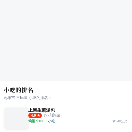
小吃的排名
›
高雄市
三民區
小吃
的排名
上海生煎湯包
（
92
則評論）
4.6
均消 $
100
・
小吃
940公尺