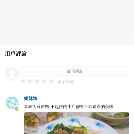
用戶評論
留下評論
給予評分
姐妹淘
喜峰街辣雞麵-不起眼的小店卻有不容錯過的美味