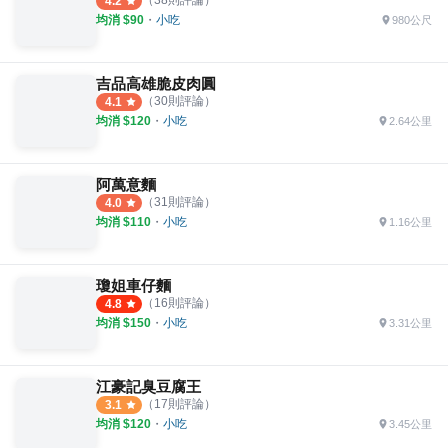
4.2
均消 $
90
・
小吃
980公尺
吉品高雄脆皮肉圓
（
30
則評論）
4.1
均消 $
120
・
小吃
2.64公里
阿萬意麵
（
31
則評論）
4.0
均消 $
110
・
小吃
1.16公里
瓊姐車仔麵
（
16
則評論）
4.8
均消 $
150
・
小吃
3.31公里
江豪記臭豆腐王
（
17
則評論）
3.1
均消 $
120
・
小吃
3.45公里