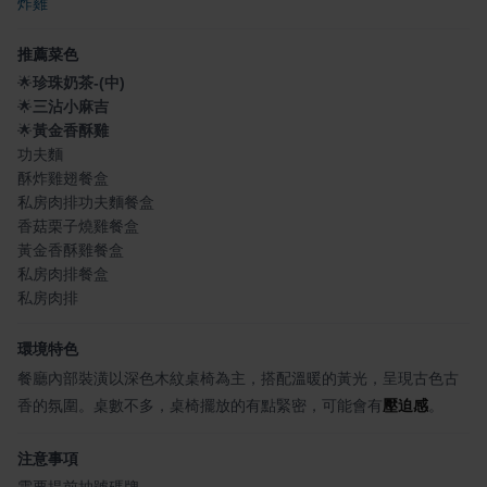
炸雞
推薦菜色
🌟
珍珠奶茶-(中)
🌟
三沾小麻吉
🌟
黃金香酥雞
功夫麵
酥炸雞翅餐盒
私房肉排功夫麵餐盒
香菇栗子燒雞餐盒
黃金香酥雞餐盒
私房肉排餐盒
私房肉排
環境特色
餐廳內部裝潢以深色木紋桌椅為主，搭配溫暖的黃光，呈現古色古
香的氛圍。桌數不多，桌椅擺放的有點緊密，可能會有
壓迫感
。
注意事項