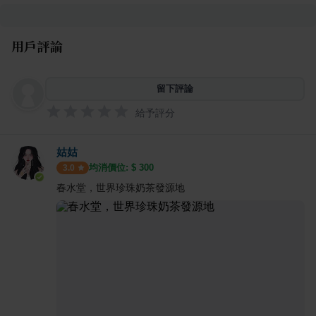
用戶評論
留下評論
給予評分
姑姑
均消價位: $
300
3.0
春水堂，世界珍珠奶茶發源地