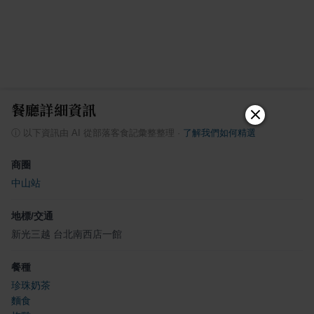
餐廳詳細資訊
ⓘ
以下資訊由 AI 從部落客食記彙整整理
·
了解我們如何精選
商圈
中山站
地標/交通
新光三越 台北南西店一館
餐種
珍珠奶茶
麵食