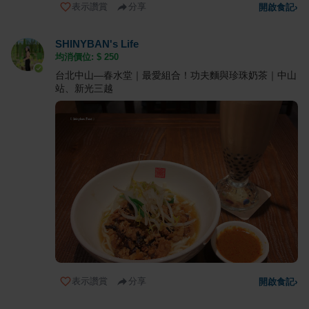
表示讚賞
分享
開啟食記
›
SHINYBAN's Life
均消價位: $
250
台北中山—春水堂｜最愛組合！功夫麵與珍珠奶茶｜中山
站、新光三越
表示讚賞
分享
開啟食記
›