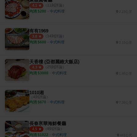
（
11
則評論）
4.1
均消 $
200
・
中式料理
2.23公里
有有1969
（
14
則評論）
3.8
均消 $
600
・
中式料理
2.15公里
天香樓 (亞都麗緻大飯店)
（
25
則評論）
4.3
均消 $
3000
・
中式料理
1.48公里
1010湘
（
4
則評論）
均消 $
670
・
中式料理
7.38公里
長春亰華海鮮餐廳
（
9
則評論）
4.5
均消 $
1022
・
中式料理
441公尺