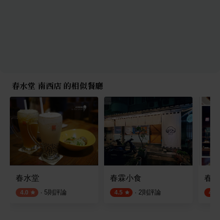
春水堂 南西店 的相似餐廳
春水堂
春霖小食
春水
·
5
則評論
·
2
則評論
4.0
4.5
4.5