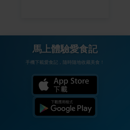
馬上體驗愛食記
手機下載愛食記，隨時隨地收藏美食！