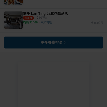
蘭亭 Lan Ting 台北晶華酒店
（
2
則評論）
4.5
均消 $
1400
・
中式料理
382公尺
更多餐廳排名