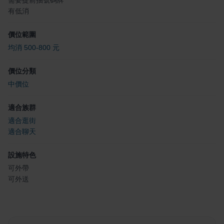
需要提前抽號碼牌
有低消
價位範圍
均消 500-800 元
價位分類
中價位
適合族群
適合逛街
適合聊天
設施特色
可外帶
可外送