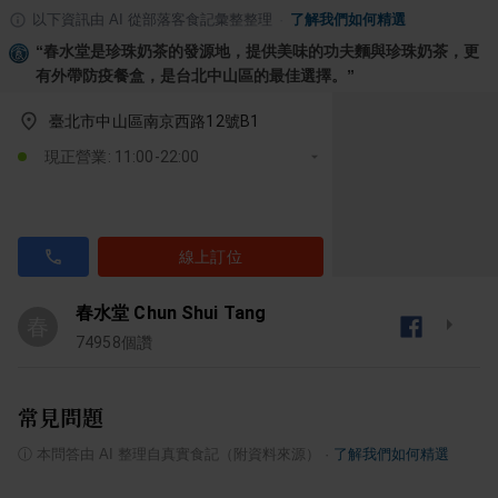
以下資訊由 AI 從部落客食記彙整整理
·
了解我們如何精選
“
春水堂是珍珠奶茶的發源地，提供美味的功夫麵與珍珠奶茶，更
有外帶防疫餐盒，是台北中山區的最佳選擇。
”
臺北市中山區南京西路12號B1
現正營業: 11:00-22:00
線上訂位
春水堂 Chun Shui Tang
春
74958
個讚
常見問題
ⓘ
本問答由 AI 整理自真實食記（附資料來源）
·
了解我們如何精選