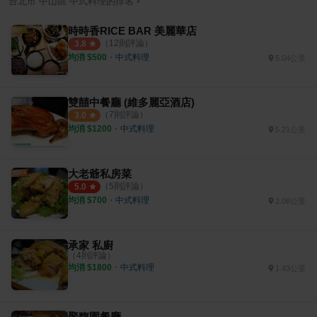
›
台北市
中山區
中式料理
的排名
時時香RICE BAR 美麗華店
（
12
則評論）
3.8
均消 $
500
・
中式料理
5.04公里
雙囍中餐廳 (維多麗亞酒店)
（
7
則評論）
3.0
均消 $
1200
・
中式料理
5.21公里
大老爺私房菜
（
5
則評論）
5.0
均消 $
700
・
中式料理
2.08公里
承家 私廚
（
4
則評論）
均消 $
1800
・
中式料理
1.43公里
聚馥園餐廳