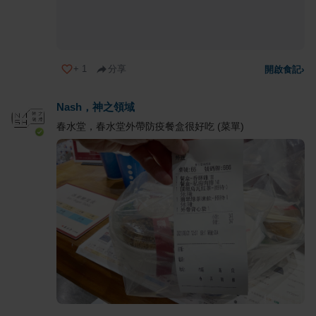
+
1
分享
開啟食記
›
Nash，神之領域
春水堂，春水堂外帶防疫餐盒很好吃 (菜單)