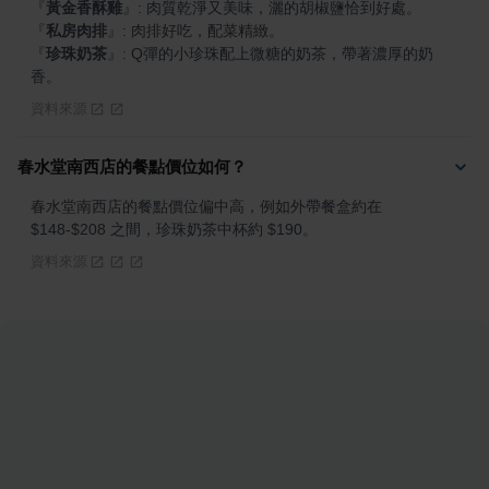
『
黃金香酥雞
』
『
私房肉排
』
『
珍珠奶茶
』
: Q彈的小珍珠配上微糖的奶茶，帶著濃厚的奶
香。
資料來源
春水堂南西店的餐點價位如何？
春水堂南西店的餐點價位偏中高，例如外帶餐盒約在 
$148-$208 之間，珍珠奶茶中杯約 $190。
資料來源