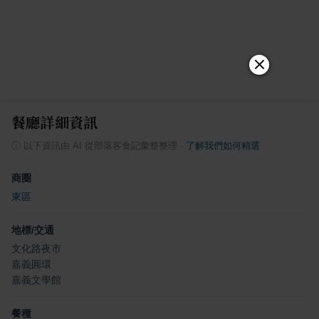
餐廳詳細資訊
ⓘ
以下資訊由 AI 從部落客食記彙整整理
·
了解我們如何精選
商圈
東區
地標/交通
文化路夜市
嘉義圓環
嘉義文學館
餐種