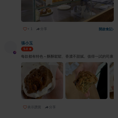
+
1
分享
開啟食記
›
張小玉
5.0
每款都有特色～酥酥鬆鬆、香濃不甜膩。值得一試的司康
表示讚賞
分享