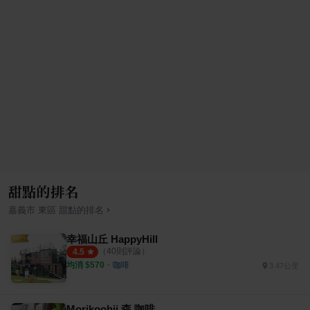
甜點的排名
›
嘉義市
東區
甜點
的排名
幸福山丘 HappyHill
（
40
則評論）
4.5
均消 $
570
・
咖啡
3.47公里
Morikoohii 森 咖啡