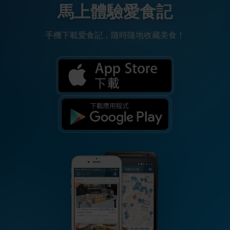
馬上體驗愛食記
手機下載愛食記，隨時隨地收藏美食！