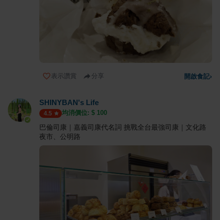
表示讚賞
分享
開啟食記
›
SHINYBAN's Life
均消價位: $
100
4.5
巴倫司康｜嘉義司康代名詞 挑戰全台最強司康｜文化路
夜市、公明路