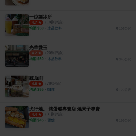
一涼製冰所
（
18
則評論）
4.7
均消 $
50
・
冰品飲料
105公尺
光華愛玉
（
20
則評論）
4.2
均消 $
50
・
冰品飲料
345公尺
藏.咖啡
（
7
則評論）
4.6
均消 $
95
・
咖啡
122公尺
犬行燒。 烤蛋糕專賣店 燒果子專賣
（
31
則評論）
4.4
均消 $
45
・
甜點
199公尺