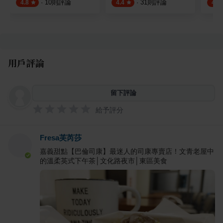
·
10
則評論
·
31
則評論
4.8
4.4
4.6
用戶評論
留下評論
給予評分
Fresa芙芮莎
嘉義甜點【巴倫司康】最迷人的司康專賣店！文青老屋中
的溫柔英式下午茶│文化路夜市│東區美食