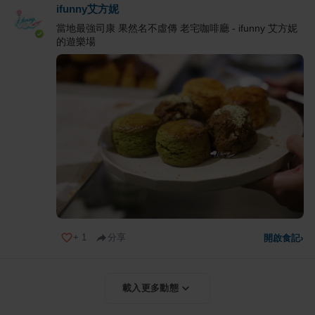
ifunny艾方妮
當地最強司康 果然名不虛傳 老宅咖啡廳 - ifunny 艾方妮
的遊樂場
+
1
分享
開啟食記
›
載入更多動態