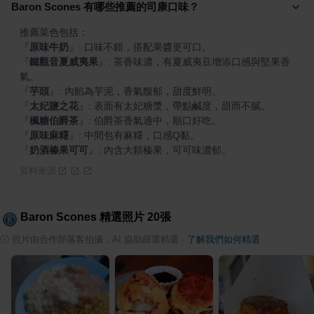
Baron Scones 有哪些推薦的司康口味？
『
原味牛奶
』
『
鐵觀音夏威夷果
』
: 茶香味濃，有夏威夷豆增添口感與堅果香
『
芋頭
』
『
太妃鹽之花
』
『
楓糖伯爵茶
』
『
原味麻糬
』
『
奶酒榛果可可
』
: 內含大顆榛果，可可味濃郁。
資料來源
Baron Scones
精選照片
20
張
ⓘ
照片由合作部落客拍攝，AI 協助篩選精選
·
了解我們如何精選