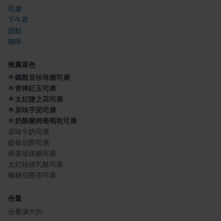
司康
下午茶
甜點
咖啡
推薦菜色
🌟
鐵觀音珍珠糖司康
🌟
青檸紅玉司康
🌟
太妃鹽之花司康
🌟
原味芋泥司康
🌟
奶酥蘭姆葡萄乾司康
原味牛奶司康
藍莓伯爵司康
焙茶珍珠糖司康
太妃核桃乳酪司康
楓糖伯爵茶司康
份量
份量滿大的