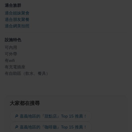
適合族群
適合姐妹聚會
適合朋友聚餐
適合網美拍照
設施特色
可內用
可外帶
有wifi
有充電插座
有自助區（飲水、餐具）
大家都在搜尋
🔎 嘉義地區的『甜點店』Top 15 推薦！
🔎 嘉義地區的『咖啡廳』Top 15 推薦！