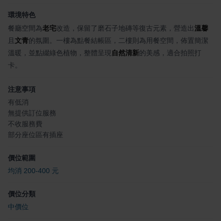
環境特色
餐廳空間為
老宅
改造，保留了磨石子地磚等復古元素，營造出
溫馨
且
文青
的氛圍。一樓為點餐結帳區，二樓則為用餐空間，佈置簡潔
溫暖，並點綴綠色植物，整體呈現
自然清新
的美感，適合拍照打
卡。
注意事項
有低消
無提供訂位服務
不收服務費
部分座位區有插座
價位範圍
均消 200-400 元
價位分類
中價位