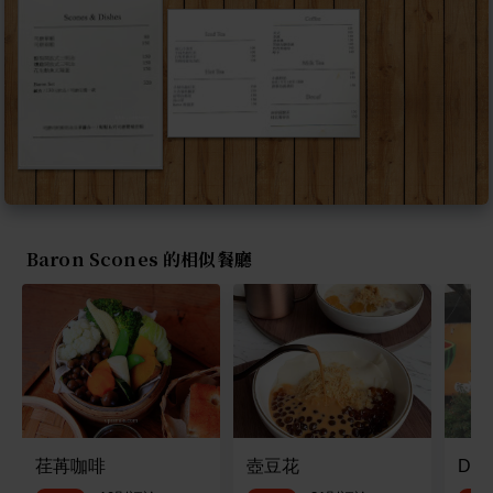
Baron Scones 的相似餐廳
荏苒咖啡
壺豆花
Da