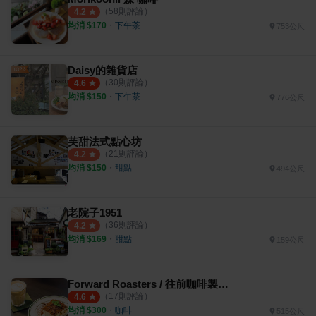
（
58
則評論）
4.2
均消 $
170
・
下午茶
753公尺
Daisy的雜貨店
（
30
則評論）
4.6
均消 $
150
・
下午茶
776公尺
芙甜法式點心坊
（
21
則評論）
4.2
均消 $
150
・
甜點
494公尺
老院子1951
（
36
則評論）
4.2
均消 $
169
・
甜點
159公尺
Forward Roasters / 往前咖啡製作所
（
17
則評論）
4.6
均消 $
300
・
咖啡
515公尺