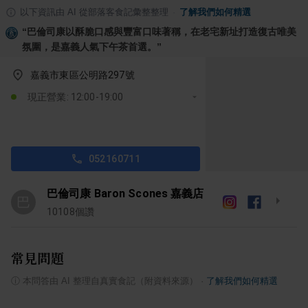
以下資訊由 AI 從部落客食記彙整整理
·
了解我們如何精選
“
巴倫司康以酥脆口感與豐富口味著稱，在老宅新址打造復古唯美
氛圍，是嘉義人氣下午茶首選。
”
嘉義市東區公明路297號
現正營業: 12:00-19:00
052160711
巴倫司康 Baron Scones 嘉義店
巴
10108
個讚
常見問題
ⓘ
本問答由 AI 整理自真實食記（附資料來源）
·
了解我們如何精選