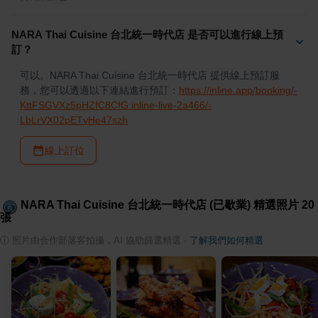
NARA Thai Cuisine 台北統一時代店 是否可以進行線上預
訂？
可以。NARA Thai Cuisine 台北統一時代店 提供線上預訂服
務，您可以透過以下連結進行預訂：
https://inline.app/booking/-
KttFSGVXz5pHZfC8CfG:inline-live-2a466/-
LbLrVX02pETvHe47szh
線上訂位
NARA Thai Cuisine 台北統一時代店 (已歇業)
精選照片
20
張
ⓘ
照片由合作部落客拍攝，AI 協助篩選精選
·
了解我們如何精選