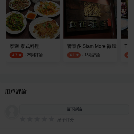
泰獅 泰式料理
饗泰多 Siam More 微風松高店
Tha
·
29
則評論
·
13
則評論
4.7
4.1
4.1
用戶評論
留下評論
給予評分