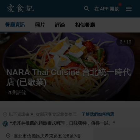
在 APP 開啟
餐廳資訊
照片
評論
相似餐廳
3
/
10
NARA Thai Cuisine 台北統一時代
店 (已歇業)
20
則評論
·
以下資訊由 AI 從部落客食記彙整整理
·
了解我們如何精選
“
米其林推薦的精緻泰式料理，口味獨特，值得一試。
”
臺北市信義區忠孝東路五段8號7樓