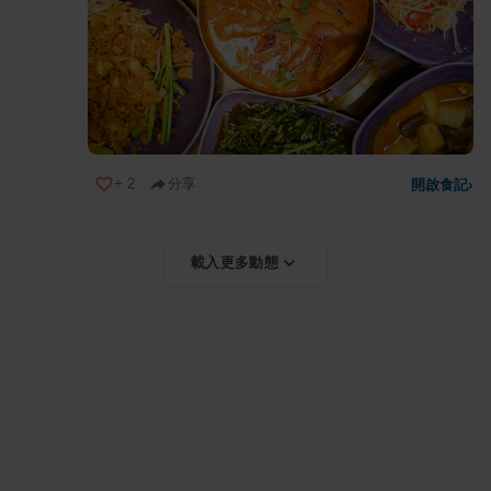
+
2
分享
開啟食記
›
載入更多動態