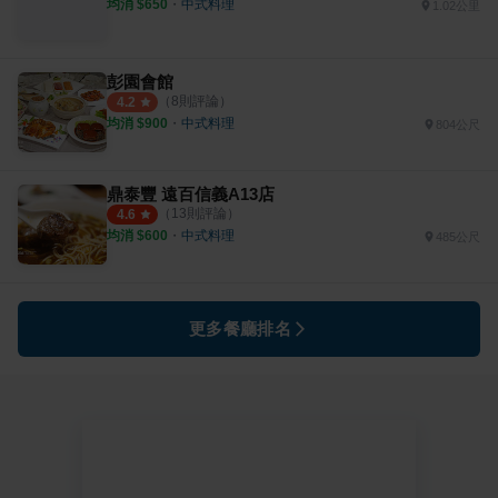
均消 $
650
・
中式料理
1.02公里
彭園會館
（
8
則評論）
4.2
均消 $
900
・
中式料理
804公尺
鼎泰豐 遠百信義A13店
（
13
則評論）
4.6
均消 $
600
・
中式料理
485公尺
更多餐廳排名