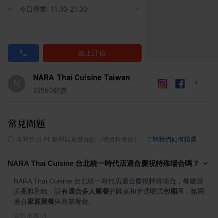
今日營業: 11:00-21:30
線上訂位
NARA Thai Cuisine Taiwan
N
33960
個讚
常見問題
ⓘ
本問答由 AI 整理自真實食記（附資料來源）
·
了解我們如何精選
NARA Thai Cuisine 台北統一時代店適合慶祝特殊場合嗎？
NARA Thai Cuisine 台北統一時代店適合慶祝特殊場合，餐廳裝
潢高雅別緻，設有
適合多人聚餐
的圓桌和半透明式
包廂
區，氛圍
適合
家庭聚餐
與商業餐敘。
資料來源