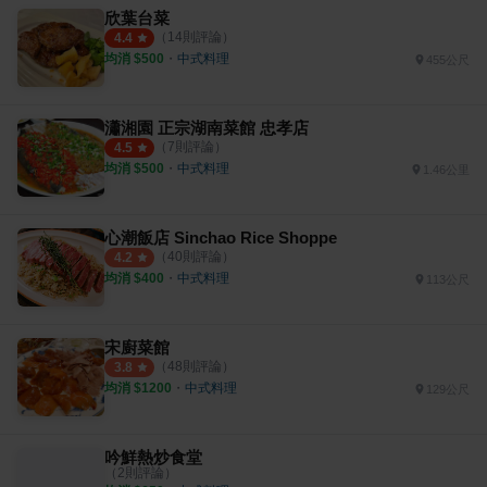
欣葉台菜
（
14
則評論）
4.4
均消 $
500
・
中式料理
455公尺
瀟湘園 正宗湖南菜館 忠孝店
（
7
則評論）
4.5
均消 $
500
・
中式料理
1.46公里
心潮飯店 Sinchao Rice Shoppe
（
40
則評論）
4.2
均消 $
400
・
中式料理
113公尺
宋廚菜館
（
48
則評論）
3.8
均消 $
1200
・
中式料理
129公尺
吟鮮熱炒食堂
（
2
則評論）