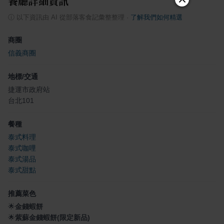
餐廳詳細資訊
ⓘ
以下資訊由 AI 從部落客食記彙整整理
·
了解我們如何精選
商圈
信義商圈
地標/交通
捷運市政府站
台北101
餐種
泰式料理
泰式咖哩
泰式湯品
泰式甜點
推薦菜色
🌟
金錢蝦餅
🌟
紫蘇金錢蝦餅(限定新品)