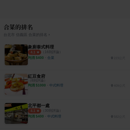
合菜的排名
›
台北市
信義區
合菜
的排名
象廚泰式料理
（
16
則評論）
4.1
均消 $
400
・
合菜
223公尺
紅豆食府
（
8
則評論）
均消 $
1000
・
中式料理
409公尺
北平都一處
（
30
則評論）
4.1
均消 $
400
・
中式料理
582公尺