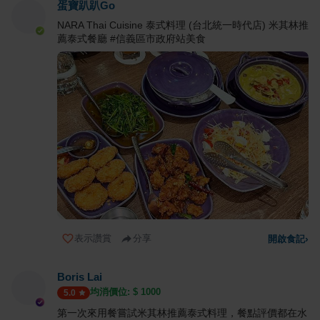
蛋寶趴趴Go
NARA Thai Cuisine 泰式料理 (台北統一時代店) 米其林推
薦泰式餐廳 #信義區市政府站美食
表示讚賞
分享
開啟食記
›
Boris Lai
均消價位: $
1000
5.0
第一次來用餐嘗試米其林推薦泰式料理，餐點評價都在水