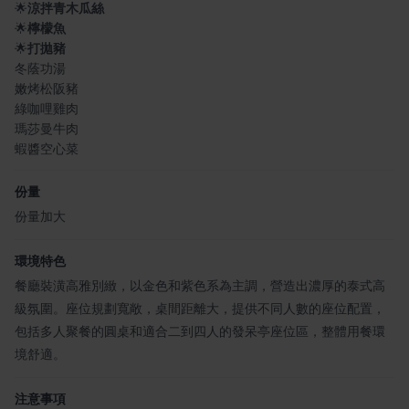
🌟
涼拌青木瓜絲
🌟
檸檬魚
🌟
打拋豬
冬蔭功湯
嫩烤松阪豬
綠咖哩雞肉
瑪莎曼牛肉
蝦醬空心菜
份量
份量加大
環境特色
餐廳裝潢高雅別緻，以金色和紫色系為主調，營造出濃厚的泰式高
級氛圍。座位規劃寬敞，桌間距離大，提供不同人數的座位配置，
包括多人聚餐的圓桌和適合二到四人的發呆亭座位區，整體用餐環
境舒適。
注意事項