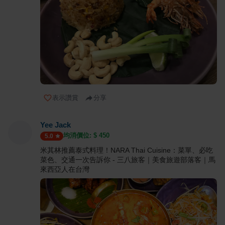
表示讚賞
分享
Yee Jack
均消價位: $
450
5.0
米其林推薦泰式料理！NARA Thai Cuisine：菜單、必吃
菜色、交通一次告訴你 - 三八旅客｜美食旅遊部落客｜馬
來西亞人在台灣