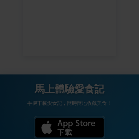
馬上體驗愛食記
手機下載愛食記，隨時隨地收藏美食！