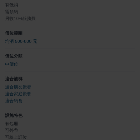
有低消
需預約
另收10%服務費
價位範圍
均消 500-800 元
價位分類
中價位
適合族群
適合朋友聚餐
適合家庭聚餐
適合約會
設施特色
有包廂
可外帶
可線上訂位