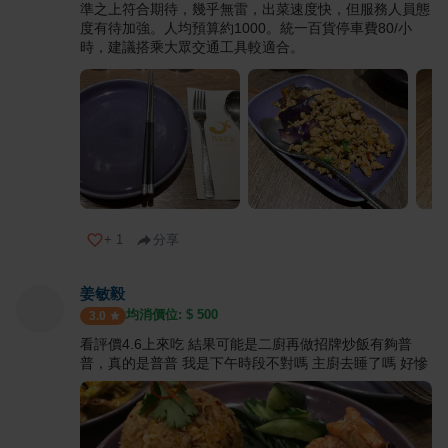
準之上符合期待，幾乎無雷，出菜速度快，但服務人員態
度有待加強。人均預算約1000。統一百貨停車費80/小
時，建議搭乘大眾交通工具較適合。
+
1
分享
姜敏毅
均消價位: $
500
3.0
看評價4.6上來吃 結果可能是二廚再做招牌炒飯有夠普
普，真的是普普 我是下午時段不對嗎 主廚去睡了嗎 好慘