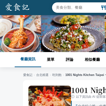
餐廳資訊
菜單
評論
相似餐廳
愛食記
›
台北
精選
›
吃到飽
›
1001 Nights Kitchen Ta
1001 Ni
以下資訊由 AI 從部