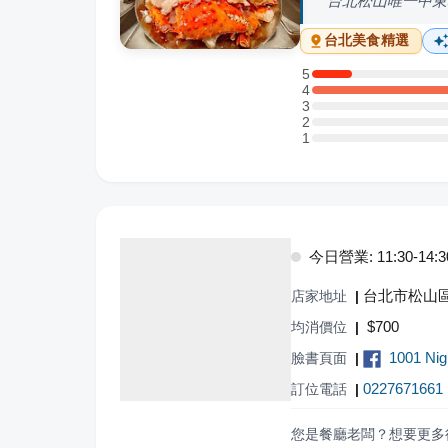
台北松山唯一中東
台北
美食精選
5
5 星：1 則評論
4
4 星：8 則評論
3
3 星：0 則評論
2
2 星：0 則評論
1
1 星：0 則評論
今日營業: 11:30-14:30,
台北市松山區
店家地址
|
$
700
均消價位
|
1001 N
臉書頁面
|
0227671661
訂位電話
|
您是餐廳老闆？想要更多