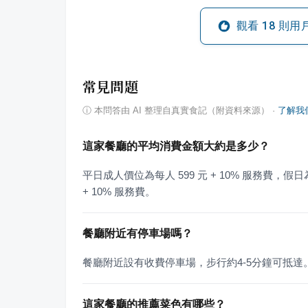
觀看
18
則用
常見問題
ⓘ
本問答由 AI 整理自真實食記（附資料來源）
·
了解我
這家餐廳的平均消費金額大約是多少？
平日成人價位為每人 599 元 + 10% 服務費，假日為
+ 10% 服務費。
餐廳附近有停車場嗎？
餐廳附近設有收費停車場，步行約4-5分鐘可抵達
這家餐廳的推薦菜色有哪些？