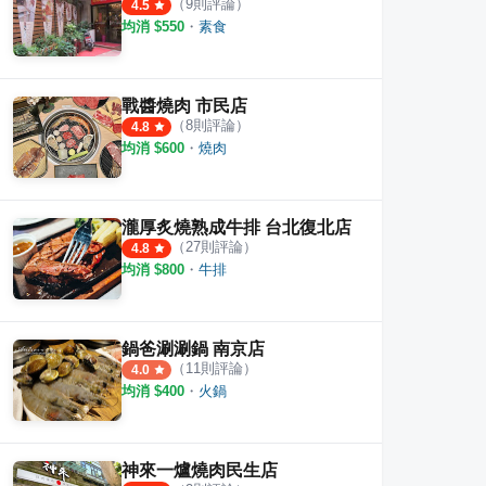
（
9
則評論）
4.5
均消 $
550
・
素食
戰醬燒肉 市民店
（
8
則評論）
4.8
均消 $
600
・
燒肉
瀧厚炙燒熟成牛排 台北復北店
（
27
則評論）
4.8
均消 $
800
・
牛排
鍋爸涮涮鍋 南京店
（
11
則評論）
4.0
均消 $
400
・
火鍋
神來一爐燒肉民生店