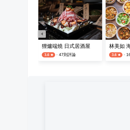
狸爐端燒 日式居酒屋
林美如 
則評論
·
47
則評論
·
1
3.6
3.6