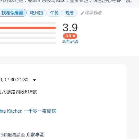
料理吃到飽，品嚐正宗波斯風味，豐富菜色，讓您開心飽餐一頓。
建議修改
找相似餐廳
吃到飽
午餐
晚餐
3.9
3.9
18
則評論
 17:30-21:30
八德路四段618號
ights Kitchen 一千零一夜廚房
行銷服務請至
店家專區