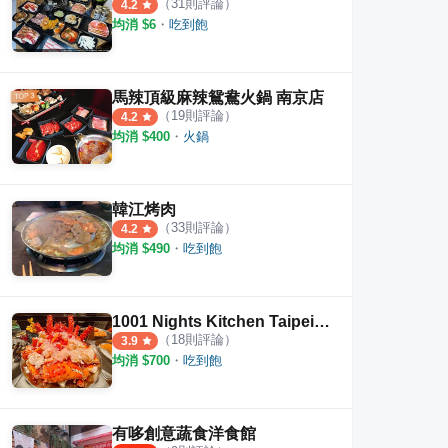
（
31
則評論）
4.2
均消 $
6
・
吃到飽
馬辣頂級麻辣鴛鴦火鍋 南京店
（
19
則評論）
4.2
均消 $
400
・
火鍋
韓江烤肉
（
33
則評論）
4.2
均消 $
490
・
吃到飽
1001 Nights Kitchen Taipei 一千零一夜廚房
（
18
則評論）
3.9
均消 $
700
・
吃到飽
有哆創意蔬食洋食館