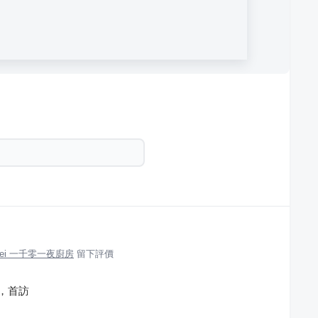
 Taipei 一千零一夜廚房
留下評價
餐，首訪