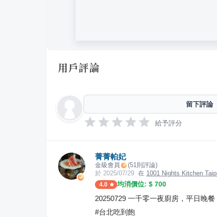
用戶評論
留下評論
給予評分
菁菁帕妃
金級會員
(
51
則評論)
於
2025/07/29
在
1001 Nights Kitchen
均消價位: $
700
4.0
20250729 一千零一夜廚房，平日晚
#台北吃到飽