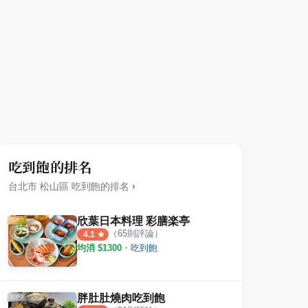
吃到飽的排名
台北市
松山區
吃到飽
的排名
›
欣葉日本料理 彩膳楽亭
（
65
則評論）
4.1
均消 $
1300
・
吃到飽
胖肚肚燒肉吃到飽