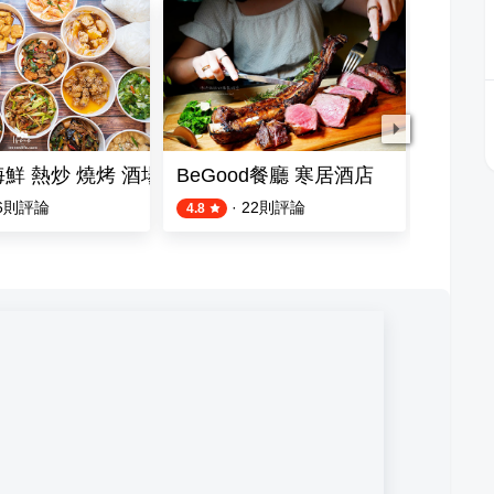
海鮮 熱炒 燒烤 酒場
BeGood餐廳 寒居酒店
池先生 
6
則評論
·
22
則評論
4.8
4.4