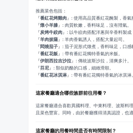
『
番紅花烤雞肉
』
『
燉小羊膝
』
『
炭烤牛絞肉
』
『
羊肉披薩
』
『
悶燒茄子
』
『
番紅花飯
』
『
伊朗西拉吉沙拉
』
『
芬尼
』
『
番紅花冰淇淋
』
: 帶有番紅花獨特香氣的冰淇淋
這家餐廳適合哪些族群前往用餐？
這家餐廳適合喜歡異國料理、中東料理、波斯料
且菜色豐富。同時，由於餐廳獲得清真認證，也
這家餐廳的用餐時間是否有時間限制？