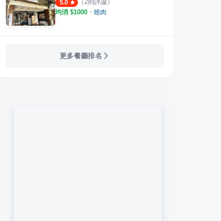
（
2
則評論）
5.0
均消 $
1000
・
燒肉
更多餐廳排名
Kopitiam 公館店
絕好調 和食海鮮酒場
世貿
·
45
則評論
·
15
則評論
4.7
3.0