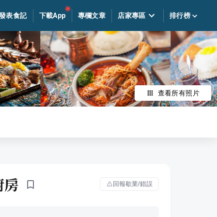
發表食記
下載App
專欄文章
店家專區
排行榜
查看所有照片
夜廚房
回報歇業/錯誤