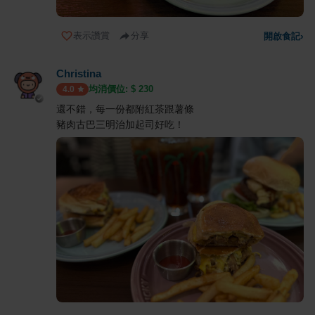
表示讚賞
分享
開啟食記
›
Christina
均消價位: $
230
4.0
還不錯，每一份都附紅茶跟薯條
豬肉古巴三明治加起司好吃！