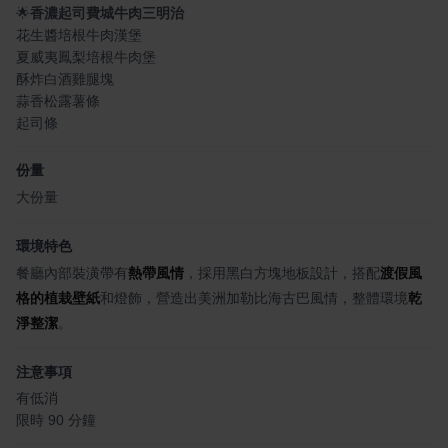
🌟
香濃起司費城牛肉三明治
花生醬培根牛肉漢堡
夏威夷鳳梨培根牛肉堡
酥炸白酒雞腿塊
蒜香松露薯條
起司條
份量
大份量
環境特色
餐廳內部裝潢帶有
熱帶風情
，採用黑白方塊地板設計，搭配
渡假風
格的植栽壁紙
和燈飾，營造出美洲加勒比海古巴風情，整體環境
乾
淨整潔
。
注意事項
有低消
限時 90 分鐘