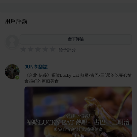
用戶評論
留下評論
給予評分
JUN享樂誌
《台北‧信義》福嗑Lucky Eat 熱壓·古巴·三明治-吃完心情
會很好的療癒美食