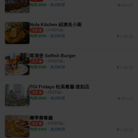
均消 $
600
・
美式料理
504公尺
Nola Kitchen 紐澳良小廚
（
24
則評論）
3.6
均消 $
500
・
美式料理
1.46公里
喀漢堡 Selfish Burger
（
26
則評論）
3.7
均消 $
580
・
美式料理
1.38公里
TGI Fridays 松高餐廳 復刻店
（
3
則評論）
4.0
均消 $
800
・
美式料理
393公尺
籌學費餐廳
（
16
則評論）
4.2
均消 $
300
・
美式料理
1.18公里