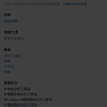
ⓘ
以下資訊由 AI 從部落客食記彙整整理
·
了解我們如何精選
商圈
信義商圈
地標/交通
捷運市政府站
餐種
古巴三明治
漢堡
三明治
炸物
推薦菜色
🌟
牛肉古巴三明治
🌟
雙倍牛肉古巴三明治
🌟
Luckyeat經典豬肉古巴三明治
🌟
雙倍豬肉古巴三明治