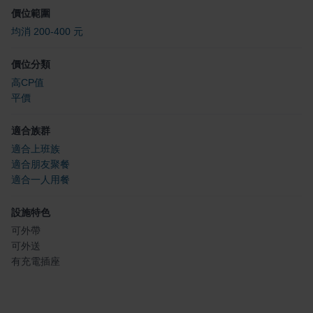
價位範圍
均消 200-400 元
價位分類
高CP值
平價
適合族群
適合上班族
適合朋友聚餐
適合一人用餐
設施特色
可外帶
可外送
有充電插座