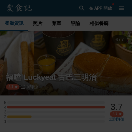
在 APP 開啟
餐廳資訊
照片
菜單
評論
相似餐廳
6
/
7
福嗑 Luckyeat 古巴三明治
12
則評論
·
3.7
5
3.7
5 星：0 則評論
4
4 星：4 則評論
3
3 星：0 則評論
3.7
2
2 星：1 則評論
12
則評論
1
1 星：0 則評論