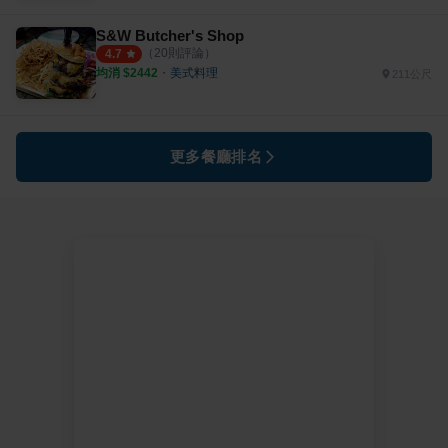
S&W Butcher's Shop
（
20
則評論）
4.7
均消 $
2442
・
美式料理
211公尺
更多餐廳排名