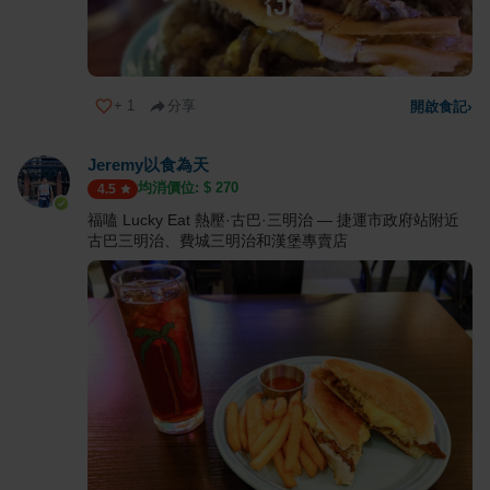
+
1
分享
開啟食記
›
Jeremy以食為天
均消價位: $
270
4.5
福嗑 Lucky Eat 熱壓·古巴·三明治 — 捷運市政府站附近
古巴三明治、費城三明治和漢堡專賣店