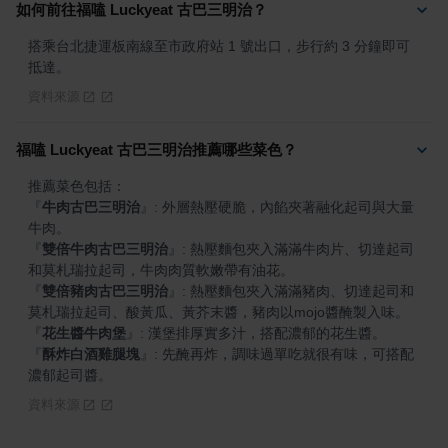
如何前往福嗑 Luckyeat 古巴三明治？
搭乘台北捷運板南線至市政府站 1 號出口，步行約 3 分鐘即可
抵達。
資料來源
福嗑 Luckyeat 古巴三明治推薦哪些菜色？
『
牛肉古巴三明治
』
: 外層熱壓硬脆，內餡夾著融化起司與大量
『
雙倍牛肉古巴三明治
』
: 熱壓麵包夾入滿滿牛肉片、切達起司
『
雙倍豬肉古巴三明治
』
: 熱壓麵包夾入滿滿豬肉、切達起司和
『
花生醬牛肉堡
』
『
酥炸白酒雞腿塊
』
: 先醃再炸，調味過單吃就很有味，可搭配
濃郁起司醬。
資料來源