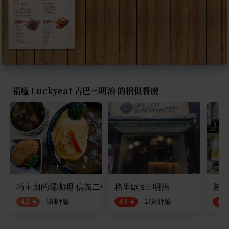
福嗑 Luckyeat 古巴三明治 的相似餐廳
巧主廚的隱咖哩 信義二號店
格里歐's三明治
勝利
·
6
則評論
·
17
則評論
4.2
4.5
4.8