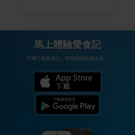
馬上體驗愛食記
手機下載愛食記，隨時隨地收藏美食！