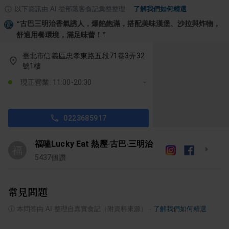
以下資訊由 AI 從部落客食記彙整整理
·
了解我們如何精選
“
古巴三明治香氣誘人，爆餡飽滿，搭配美味漢堡、沙拉與炸物，
舒適用餐環境，滿足味蕾！
”
臺北市信義區忠孝東路五段71巷3弄32
號1樓
現正營業: 11:00-20:30
0223685917
福嗑Lucky Eat 熱壓·古巴·三明治
福
5437
個讚
常見問題
ⓘ
本問答由 AI 整理自真實食記（附資料來源）
·
了解我們如何精選