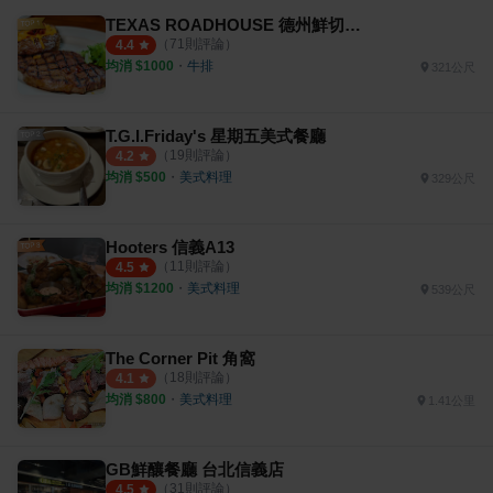
TEXAS ROADHOUSE 德州鮮切牛排
（
71
則評論）
4.4
均消 $
1000
・
牛排
321公尺
T.G.I.Friday's 星期五美式餐廳
（
19
則評論）
4.2
均消 $
500
・
美式料理
329公尺
Hooters 信義A13
（
11
則評論）
4.5
均消 $
1200
・
美式料理
539公尺
The Corner Pit 角窩
（
18
則評論）
4.1
均消 $
800
・
美式料理
1.41公里
GB鮮釀餐廳 台北信義店
（
31
則評論）
4.5