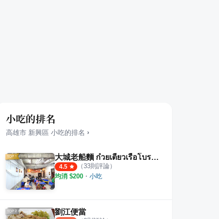
小吃的排名
高雄市
新興區
小吃
的排名
›
大城老船麵 ก๋วยเตี๋ยวเรือโบราณ
（
33
則評論）
4.5
均消 $
200
・
小吃
劉江便當