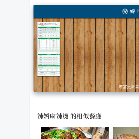
線上
若需更新菜
辣嬌麻辣燙 的相似餐廳