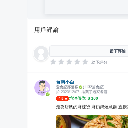
用戶評論
留下評論
給予評分
台南小白
愛食記部落客
(
1132
篇食記)
於
2020/12/07
推薦了這家餐廳
均消價位: $
100
4.5
走夜店風的麻辣燙 麻奶鍋燒意麵 直接