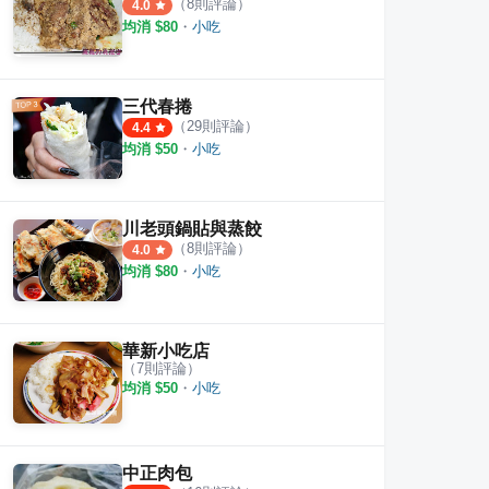
（
8
則評論）
4.0
均消 $
80
・
小吃
三代春捲
（
29
則評論）
4.4
均消 $
50
・
小吃
川老頭鍋貼與蒸餃
（
8
則評論）
4.0
均消 $
80
・
小吃
華新小吃店
（
7
則評論）
均消 $
50
・
小吃
中正肉包