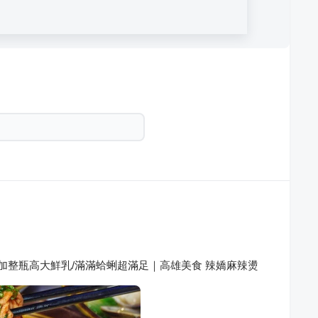
加整瓶高大鮮乳/滿滿蛤蜊超滿足｜高雄美食 辣嬌麻辣燙