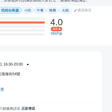
，加整瓶鮮乳的麻奶鍋燒只要百元，滿滿蛤蜊超滿足。
建議修改
找相似餐廳
小吃
午餐
晚餐
火鍋
4.0
4.0
6
則評論
 16:30-20:00
渤海街54號
辣燙
行銷服務請至
店家專區