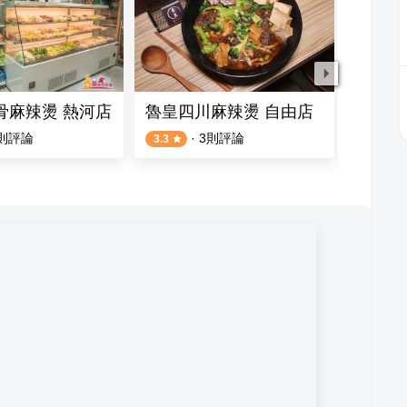
骨麻辣燙 熱河店
魯皇四川麻辣燙 自由店
老四川
則評論
·
3
則評論
3.3
4.5