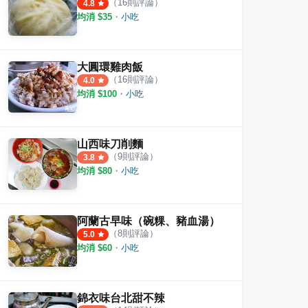
（
16
則評論）
4.8
均消 $
35
・
小吃
大圓環雞肉飯
（
16
則評論）
4.0
均消 $
100
・
小吃
山西味刀削麵
（
9
則評論）
3.8
均消 $
80
・
小吃
阿蘭古早味（碗粿、豬血湯）
（
8
則評論）
5.0
均消 $
60
・
小吃
錦衣味台北甜不辣