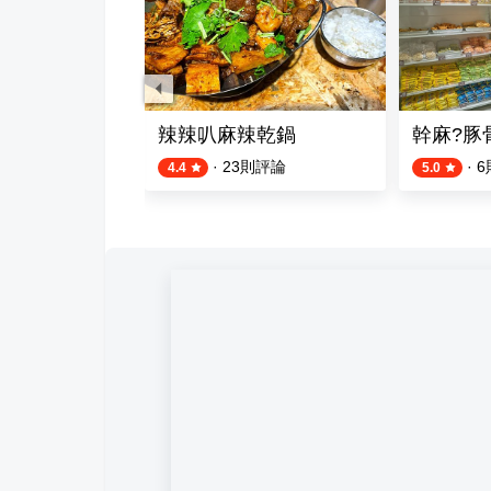
辣辣叭麻辣乾鍋
幹麻?豚
則評論
·
23
則評論
·
6
4.4
5.0