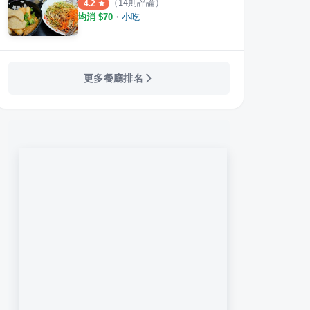
（
14
則評論）
4.2
均消 $
70
・
小吃
更多餐廳排名
巴蜀麻辣燙 鼓山南屏店
藝麻麻 麻辣鴨血
老四
·
12
則評論
·
14
則評論
4.1
4.5