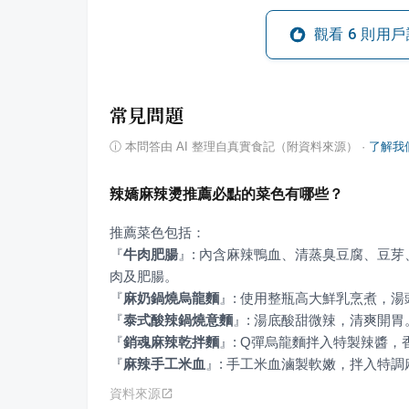
觀看
6
則用戶
常見問題
ⓘ
本問答由 AI 整理自真實食記（附資料來源）
·
了解我
辣嬌麻辣燙推薦必點的菜色有哪些？
『
牛肉肥腸
』
: 內含麻辣鴨血、清蒸臭豆腐、豆
『
麻奶鍋燒烏龍麵
』
『
泰式酸辣鍋燒意麵
』
『
銷魂麻辣乾拌麵
』
『
麻辣手工米血
』
: 手工米血滷製軟嫩，拌入特
資料來源