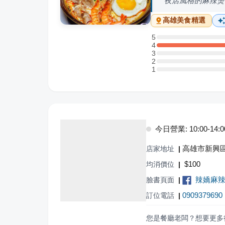
夜店風格的麻辣燙
高雄
美食精選
5
5 星：0 則評論
4
4 星：2 則評論
3
3 星：0 則評論
2
2 星：0 則評論
1
1 星：0 則評論
今日營業: 10:00-14:00,
高雄市新興區
店家地址
|
$
100
均消價位
|
辣嬌麻
臉書頁面
|
0909379690
訂位電話
|
您是餐廳老闆？想要更多