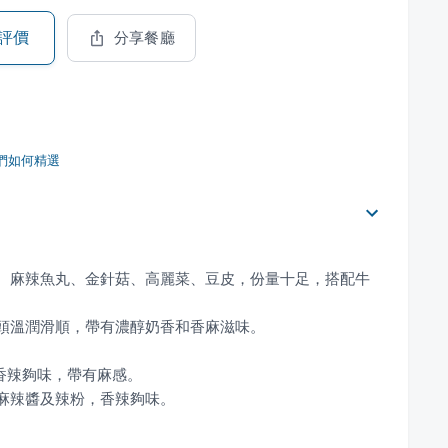
評價
分享餐廳
們如何精選
芽、麻辣魚丸、金針菇、高麗菜、豆皮，份量十足，搭配牛
調麻辣醬及辣粉，香辣夠味。