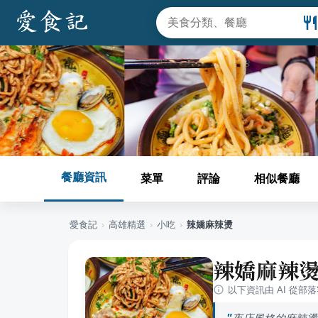
餐廳資訊
菜單
評論
相似餐廳
愛食記
›
高雄
精選
›
小吃
›
辣嬌麻辣燙
辣嬌麻辣
以下資訊由 AI 從部