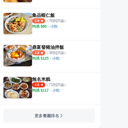
集品蝦仁飯
（
76
則評論）
3.9
均消 $
80
・
小吃
鼎富發豬油拌飯
（
36
則評論）
3.8
均消 $
125
・
小吃
無名米糕
（
71
則評論）
4.6
均消 $
117
・
小吃
更多餐廳排名