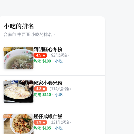
小吃的排名
台南市
中西區
小吃
的排名
›
阿明豬心冬粉
（
92
則評論）
4.5
均消 $
100
・
小吃
邱家小卷米粉
（
114
則評論）
4.2
均消 $
110
・
小吃
矮仔成蝦仁飯
（
121
則評論）
3.9
均消 $
105
・
小吃