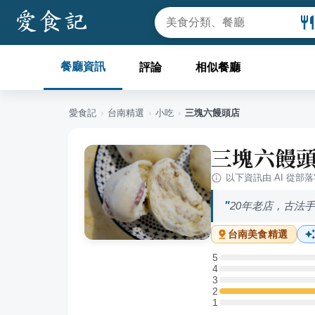
餐廳資訊
評論
相似餐廳
愛食記
›
台南
精選
›
小吃
›
三塊六饅頭店
三塊六饅
以下資訊由 AI 從部
20年老店，古法
台南
美食精選
5
5 星：0 則評論
4
4 星：0 則評論
3
3 星：0 則評論
2
2 星：1 則評論
1
1 星：0 則評論