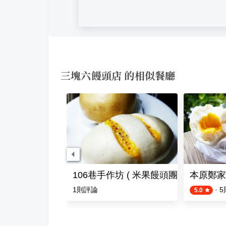
三塊六饅頭店 的相似餐廳
106巷手作坊 ( 米果饅頭團購宅配 )
本原鄭家
評論
1
則評論
·
5
5.0