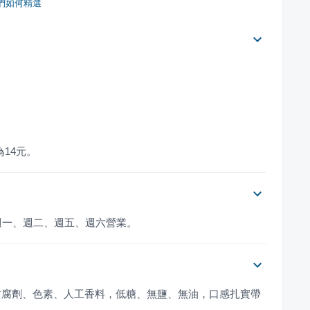
們如何精選
為14元。
週一、週二、週五、週六營業。
防腐劑、色素、人工香料，低糖、無鹽、無油，口感扎實帶