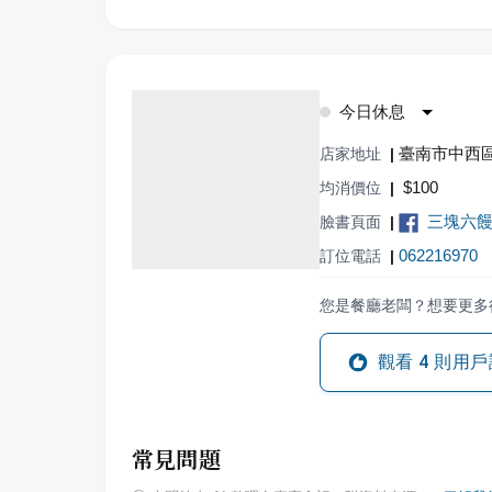
今日休息
臺南市中西區
店家地址
|
$
100
均消價位
|
三塊六
臉書頁面
|
062216970
訂位電話
|
您是餐廳老闆？想要更多
觀看
4
則用戶
常見問題