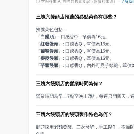
ⓘ
本問答由 AI 整理自真實食記（附資料來源）
·
了解我
三塊六饅頭店推薦的必點菜色有哪些？
『
白饅頭
』
『
紅糖饅頭
』
『
葡萄饅頭
』
『
麥麥饅頭
』
『
芋頭饅頭
』
: 口感香Q，內外可見芋頭籤，單價
三塊六饅頭店的營業時間為何？
營業時間為早上7點至晚上7點，每週只開四天，
三塊六饅頭店的饅頭製作特色為何？
饅頭採用老麵發酵、三次發酵，手工製作，不加