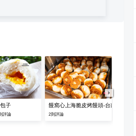
包子
饅窩心上海脆皮烤饅頭-台南店
大菜市
則評論
2
則評論
5.0