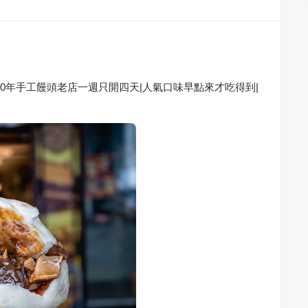
0年手工饅頭老店一週只開四天|人氣口味早點來才吃得到|