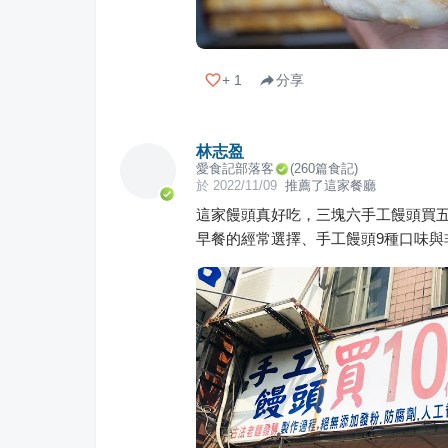
+
1
分享
林志盈
愛食記部落客
(
260
篇食記)
於
2022/11/09
推薦了這家餐廳
這家饅頭真好吃，三塊六手工饅頭買
早餐的經常選擇、手工饅頭9種口味與