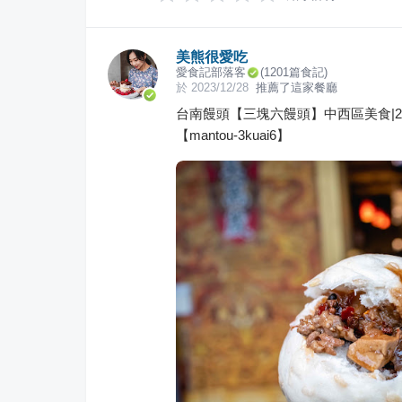
美熊很愛吃
愛食記部落客
(
1201
篇食記)
於
2023/12/28
推薦了這家餐廳
台南饅頭【三塊六饅頭】中西區美食|2
【mantou-3kuai6】