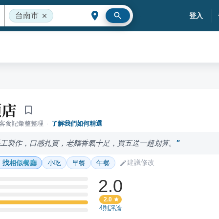
台南市
登入
頭店
落客食記彙整整理
·
了解我們如何精選
手工製作，口感扎實，老麵香氣十足，買五送一超划算。
建議修改
找相似餐廳
小吃
早餐
午餐
2.0
2.0
4
則評論