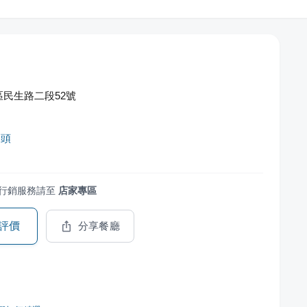
民生路二段52號
饅頭
行銷服務請至
店家專區
評價
分享餐廳