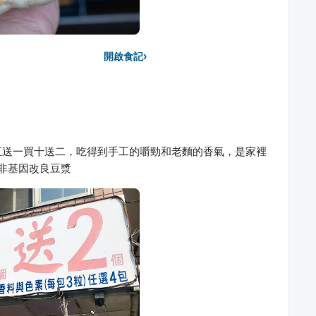
›
開啟食記
五送一買十送二，吃得到手工的嚼勁和老麵的香氣，是家裡
非基因改良豆漿