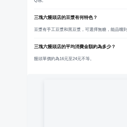
Q感。
三塊六饅頭店的豆漿有何特色？
豆漿有手工豆漿和黑豆漿，可選擇無糖，能品嚐
三塊六饅頭店的平均消費金額約為多少？
饅頭單價約為16元至24元不等。