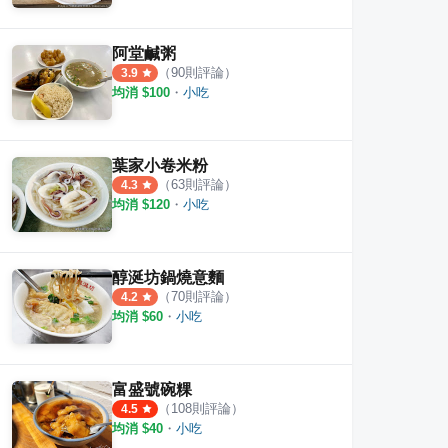
阿堂鹹粥
（
90
則評論）
3.9
均消 $
100
・
小吃
葉家小卷米粉
（
63
則評論）
4.3
均消 $
120
・
小吃
醇涎坊鍋燒意麵
（
70
則評論）
4.2
均消 $
60
・
小吃
包仔王
123饅頭店
禾森
·
11
則評論
·
6
則評論
4.8
5.0
富盛號碗粿
（
108
則評論）
4.5
均消 $
40
・
小吃