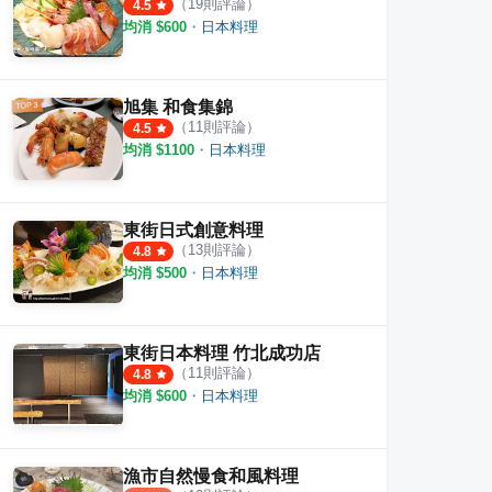
（
19
則評論）
4.5
均消 $
600
・
日本料理
旭集 和食集錦
（
11
則評論）
4.5
均消 $
1100
・
日本料理
東街日式創意料理
（
13
則評論）
4.8
均消 $
500
・
日本料理
東街日本料理 竹北成功店
（
11
則評論）
4.8
均消 $
600
・
日本料理
漁市自然慢食和風料理