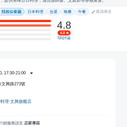
，提供美味台日料理，適合謝師宴、父親節等各種聚會。
建議修改
找相似餐廳
日本料理
合菜
晚餐
午餐
4.8
4.8
5
則評論
 17:30-21:00
文興路273號
料理-文興旗艦店
行銷服務請至
店家專區