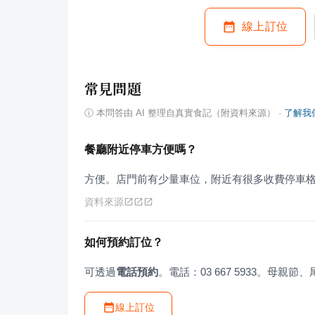
線上訂位
常見問題
ⓘ
本問答由 AI 整理自真實食記（附資料來源）
·
了解我
餐廳附近停車方便嗎？
方便。店門前有少量車位，附近有很多收費停車
資料來源
如何預約訂位？
可透過
電話預約
。電話：03 667 5933。母
線上訂位