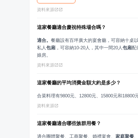
資料來源
這家餐廳適合慶祝特殊場合嗎？
適合。
餐廳設有百坪廣大的宴會廳，可容納十桌
私人
包廂
，可容納10-20人，其中一間20人
包廂
配
娘房。
資料來源
這家餐廳的平均消費金額大約是多少？
合菜料理有9800元、12800元、15800元和18
資料來源
這家餐廳適合哪些族群用餐？
適合團體聚餐、工商聚餐、婚禮宴會、
家庭聚餐