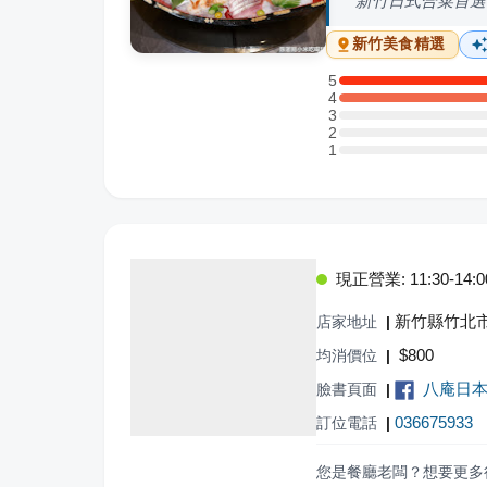
新竹日式合菜首選
新竹
美食精選
5
5 星：1 則評論
4
4 星：1 則評論
3
3 星：0 則評論
2
2 星：0 則評論
1
1 星：0 則評論
現正營業: 11:30-14:00,
新竹縣竹北市
店家地址
|
$
800
均消價位
|
八庵日本
臉書頁面
|
036675933
訂位電話
|
您是餐廳老闆？想要更多