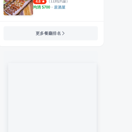
（
11
則評論）
4.6
均消 $
700
・
居酒屋
更多餐廳排名
式餐飲餐廳（聚心樓）
橙家新日本料理
鰭大
·
3
則評論
·
19
則評論
4.5
4.7