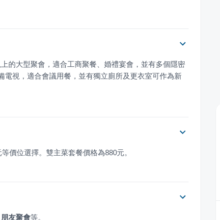
以上的大型聚會，適合工商聚餐、婚禮宴會，並有多個隱密
備電視，適合會議用餐，並有獨立廁所及更衣室可作為新
800元等價位選擇。雙主菜套餐價格為880元。
、
朋友聚會
等。