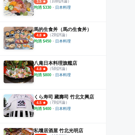
（
10
則評論）
3.5
均消 $
330
・
日本料理
馬的生食丼（馬の生食丼）
（
2
則評論）
4.8
均消 $
450
・
日本料理
八庵日本料理旗艦店
（
5
則評論）
4.8
均消 $
800
・
日本料理
くら寿司 藏壽司 竹北文興店
（
7
則評論）
4.5
均消 $
400
・
日本料理
私嚐居酒屋 竹北光明店