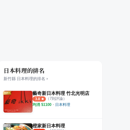
日本料理的排名
新竹縣
日本料理
的排名
›
藝奇新日本料理 竹北光明店
（
7
則評論）
3.8
均消 $
1100
・
日本料理
橙家新日本料理