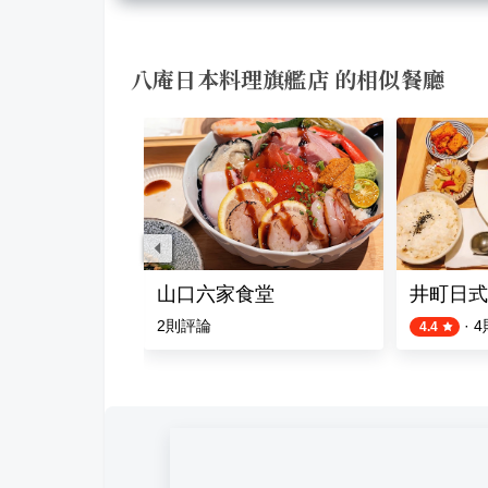
八庵日本料理旗艦店 的相似餐廳
料理
山口六家食堂
井町日式
評論
2
則評論
·
4
4.4