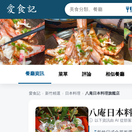
餐廳資訊
菜單
評論
相似餐廳
愛食記
›
新竹
精選
›
日本料理
›
八庵日本料理旗艦店
八庵日本
以下資訊由 AI 從部