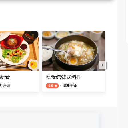
蔬食
韓食館韓式料理
新粵港
則評論
·
3
則評論
4.0
5.0