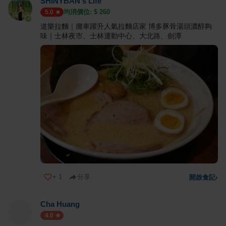
SHINYBAN's Life
均消價位: $
260
5.0
道樂拉麵｜攤車躍升人氣拉麵店家 博多豚骨湯頭濃醇夠
味｜士林夜市、士林運動中心、大北路、劍潭
+
1
分享
開啟食記
›
Cha Huang
4.0