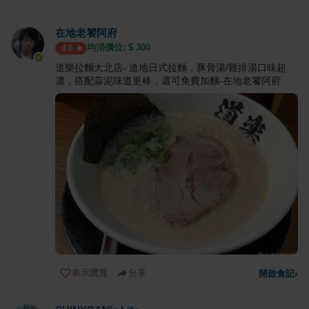
在地老饕阿府
均消價位: $
300
4.0
道樂拉麵大北店- 道地日式拉麵，豚骨湯/雞排湯口味超
濃，搭配蒜泥味道更棒，還可免費加麵-在地老饕阿府
表示讚賞
分享
開啟食記
›