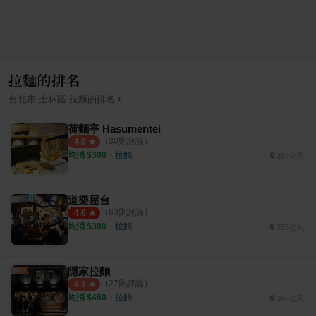
拉麵的排名
›
台北市
士林區
拉麵
的排名
荷麵亭 Hasumentei
（
30
則評論）
4.0
均消 $
300
・
拉麵
384公尺
道樂屋台
（
63
則評論）
4.6
均消 $
300
・
拉麵
358公尺
隱家拉麵
（
27
則評論）
4.1
均消 $
450
・
拉麵
397公尺