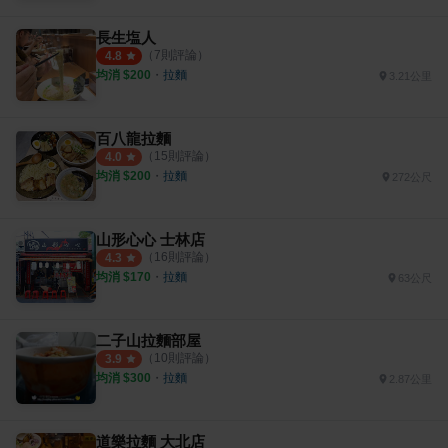
長生塩人
（
7
則評論）
4.8
均消 $
200
・
拉麵
3.21公里
百八龍拉麵
（
15
則評論）
4.0
均消 $
200
・
拉麵
272公尺
山形心心 士林店
（
16
則評論）
4.3
均消 $
170
・
拉麵
63公尺
二子山拉麵部屋
（
10
則評論）
3.9
均消 $
300
・
拉麵
2.87公里
道樂拉麵 大北店