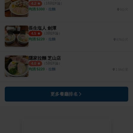
（
16
則評論）
4.2
均消 $
300
・
拉麵
0公尺
長生塩人 劍潭
（
3
則評論）
4.5
均消 $
220
・
拉麵
676公尺
隱家拉麵 芝山店
（
5
則評論）
4.0
均消 $
220
・
拉麵
1.56公里
更多餐廳排名