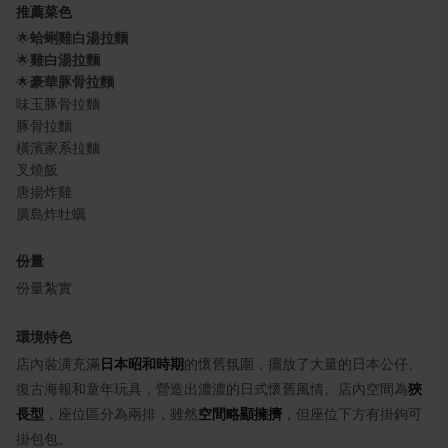
推薦菜色
🌟
蛤蜊雞白湯拉麵
🌟
雞白湯拉麵
🌟
豪華豚骨拉麵
味玉豚骨拉麵
豚骨拉麵
橫濱家系拉麵
叉燒飯
唐揚炸雞
廣島炸牡蠣
份量
份量紮實
環境特色
店內裝潢充滿
日本昭和時期
的懷舊氛圍，擺放了大量的日本公仔、
復古海報和童年玩具，營造出濃濃的日式懷舊風情。店內空間為
狹
長型
，座位區分為兩排，雖然
空間略顯擁擠
，但座位下方有掛鉤可
掛包包。