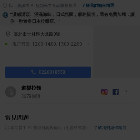
以下資訊由 AI 從部落客食記彙整整理
·
了解我們如何精選
“
濃郁湯頭、滿滿海味，日式氛圍，服務親切，還有免費加麵，讓
你一秒置身日本拉麵店。
”
臺北市士林區大北路9號
現正營業: 12:00-14:00, 17:00-22:00
0228818558
道樂拉麵
道
3678
個讚
常見問題
ⓘ
本問答由 AI 整理自真實食記（附資料來源）
·
了解我們如何精選