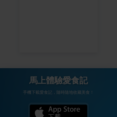
馬上體驗愛食記
手機下載愛食記，隨時隨地收藏美食！