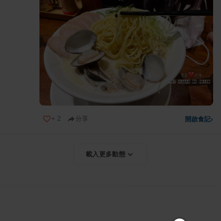
+
2
分享
開啟食記
›
載入更多動態