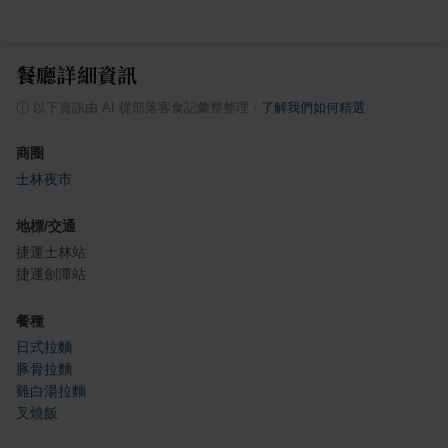
餐廳詳細資訊
ⓘ
以下資訊由 AI 從部落客食記彙整整理
·
了解我們如何精選
商圈
士林夜市
地標/交通
捷運士林站
捷運劍潭站
餐種
日式拉麵
豚骨拉麵
雞白湯拉麵
叉燒飯