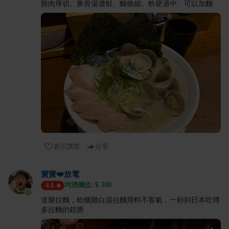
雞肉厚切、豚骨湯濃郁、麵條細、軟硬適中、可以加麵
表示讚賞
分享
寶寶❤️放電
均消價位: $
300
4.5
道樂拉麵，蛤蠣雞白湯拉麵用料不客氣，一秒到日本吃博
多拉麵的錯覺