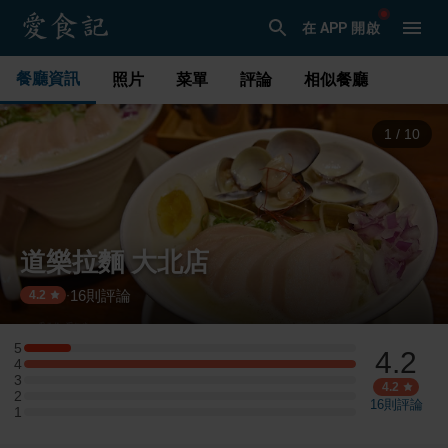
在 APP 開啟
餐廳資訊
照片
菜單
評論
相似餐廳
2
/
10
道樂拉麵 大北店
16
則評論
·
4.2
5
4.2
5 星：1 則評論
4
4 星：7 則評論
3
3 星：0 則評論
4.2
2
2 星：0 則評論
16
則評論
1
1 星：0 則評論