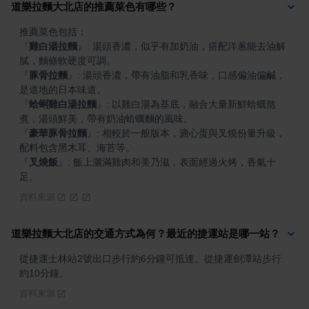
道樂拉麵大北店的推薦菜色有哪些？
『
雞白湯拉麵
』
: 湯頭香濃，似乎有加奶油，搭配洋蔥能去油解
『
豚骨拉麵
』
: 湯頭香濃，帶有油脂和乳香味，口感偏油偏鹹，
『
蛤蜊雞白湯拉麵
』
: 以雞白湯為基底，融合大量新鮮蛤蠣熬
『
豪華豚骨拉麵
』
: 相較於一般版本，溏心蛋與叉燒份量升級，
『
叉燒飯
』
: 飯上灑滿雞肉和美乃滋，表面經過火烤，香氣十
足。
資料來源
道樂拉麵大北店的交通方式為何？最近的捷運站是哪一站？
從捷運士林站2號出口步行約6分鐘可抵達。從捷運劍潭站步行
約10分鐘。
資料來源