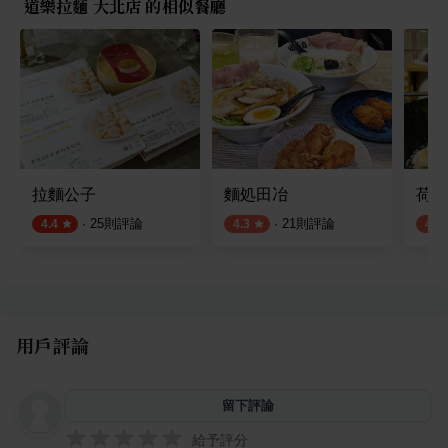
道樂拉麵 大北店 的相似餐廳
拉麵公子
麵処田冶
荷麵亭
·
25
則評論
·
21
則評論
4.4
4.3
4.0
用戶評論
留下評論
給予評分