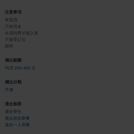
注意事項
有低消
只收現金
全員到齊才能入座
不接受訂位
限時
價位範圍
均消 200-400 元
價位分類
平價
適合族群
適合學生
適合朋友聚餐
適合一人用餐