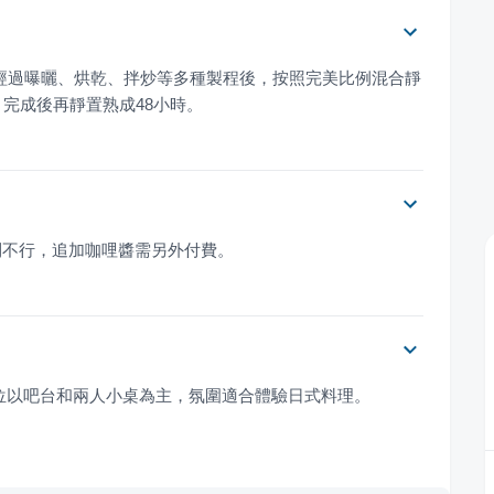
料經過曝曬、烘乾、拌炒等多種製程後，按照完美比例混合靜
完成後再靜置熟成48小時。
則不行，追加咖哩醬需另外付費。
位以吧台和兩人小桌為主，氛圍適合體驗日式料理。