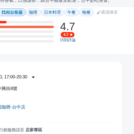
獨特香氣，口感濃郁，綜合牛雞最受歡迎，台中必吃美食。
建議修改
找相似餐廳
咖哩
日本料理
午餐
晚餐
4.7
4.7
15
則評論
 17:00-20:30
中興街8號
成咖喱-台中店
行銷服務請至
店家專區