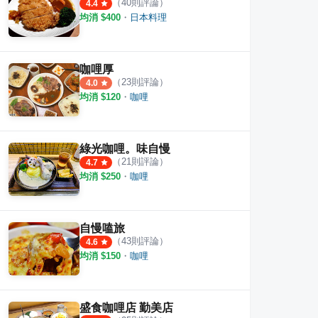
（
40
則評論）
4.4
均消 $
400
・
日本料理
作料理
極 職人咖哩 逢甲店
自慢
咖哩厚
·
8
則評論
·
6
則評論
3.6
3.6
（
23
則評論）
4.0
均消 $
120
・
咖哩
綠光咖哩。味自慢
（
21
則評論）
4.7
均消 $
250
・
咖哩
自慢嗑旅
（
43
則評論）
4.6
均消 $
150
・
咖哩
盛食咖哩店 勤美店