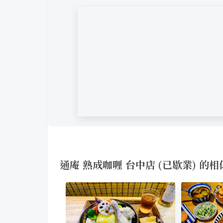
通庵 熟成咖喱 台中店 (已歇業) 的