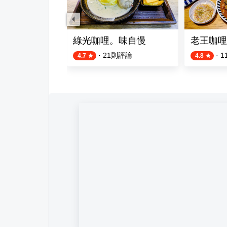
哩 逢甲店
綠光咖哩。味自慢
老王咖哩
則評論
·
21
則評論
·
1
4.7
4.8