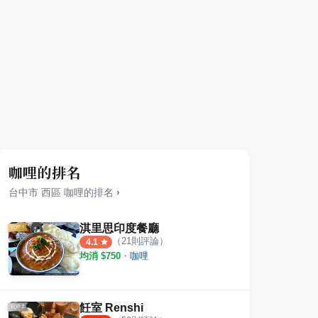
咖哩的排名
台中市
西區
咖哩
的排名
›
淇里思印度餐廳
（
21
則評論）
4.1
均消 $
750
・
咖哩
飪室 Renshi