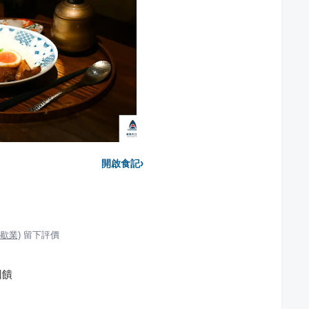
›
開啟食記
歇業)
留下評價
回饋