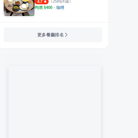
（
25
則評論）
4.7
均消 $
400
・
咖哩
更多餐廳排名