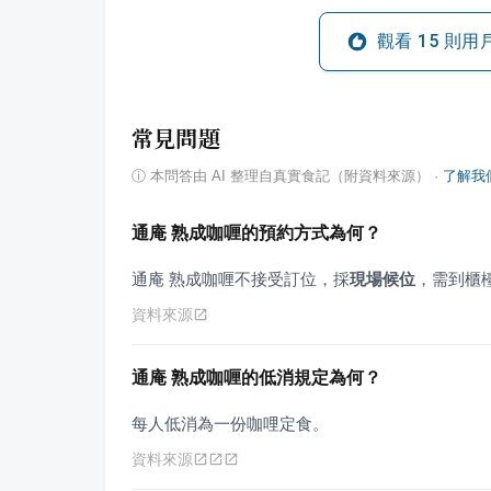
觀看
15
則用
常見問題
ⓘ
本問答由 AI 整理自真實食記（附資料來源）
·
了解我
通庵 熟成咖喱的預約方式為何？
通庵 熟成咖喱不接受訂位，採
現場候位
，需到櫃
資料來源
通庵 熟成咖喱的低消規定為何？
每人低消為一份咖哩定食。
資料來源