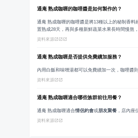
通庵 熟成咖喱的咖哩醬是如何製作的？
通庵 熟成咖喱的咖哩醬是將13種以上的秘制香
置熟成28天，再與多種新鮮蔬菜水果長時間慢熬，
資料來源
通庵 熟成咖喱是否提供免費續加服務？
內用白飯和味噌湯都可以免費續加一次，咖哩醬
資料來源
通庵 熟成咖喱適合哪些族群前往用餐？
通庵 熟成咖喱適合
情侶約會
或
朋友聚餐
，店內座
資料來源