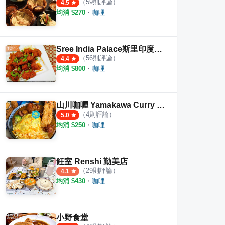
（
59
則評論）
4.5
均消 $
270
・
咖哩
Sree India Palace斯里印度餐廳
（
56
則評論）
4.4
均消 $
800
・
咖哩
山川咖喱 Yamakawa Curry 民生店
（
4
則評論）
5.0
均消 $
250
・
咖哩
飪室 Renshi 勤美店
（
29
則評論）
4.1
均消 $
430
・
咖哩
小野食堂