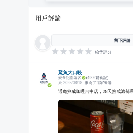
用戶評論
留下評論
給予評分
鯊魚大口咬
愛食記部落客
(
4902
篇食記)
於
2025/08/18
推薦了這家餐廳
通庵熟成咖哩台中店，28天熟成濃郁