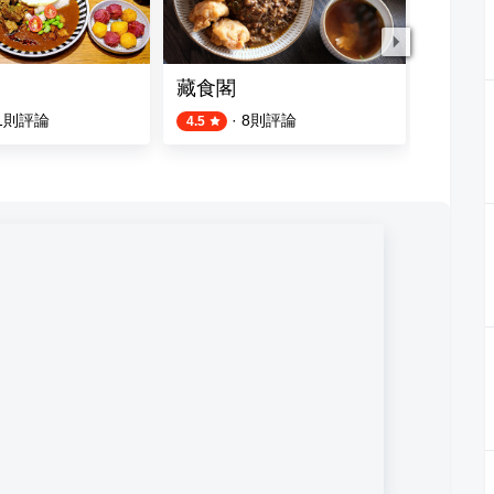
藏食閣
漂蔦手
1
則評論
·
8
則評論
4.5
4.2