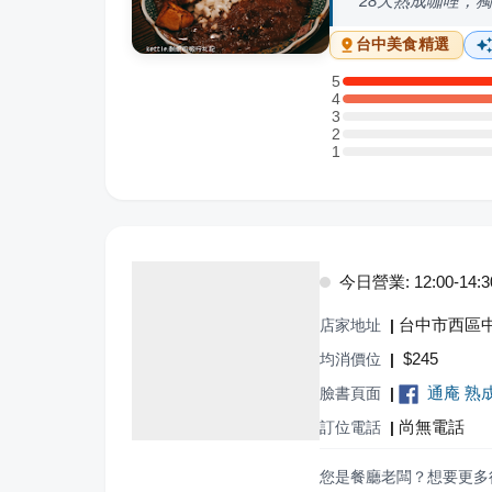
28天熟成咖哩，
台中
美食精選
5
5 星：1 則評論
4
4 星：2 則評論
3
3 星：0 則評論
2
2 星：0 則評論
1
1 星：0 則評論
今日營業: 12:00-14:30,
台中市西區
店家地址
|
$
245
均消價位
|
通庵 熟
臉書頁面
|
尚無電話
訂位電話
|
您是餐廳老闆？想要更多