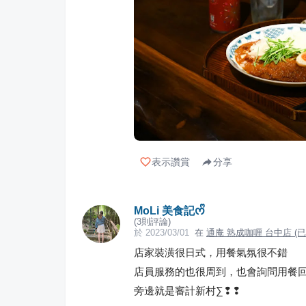
表示讚賞
分享
MoLi 美食記ᰔᩚ
(
3
則評論)
於
2023/03/01
在
通庵 熟成咖喱 台中店 (已
店家裝潢很日式，用餐氣氛很不錯
店員服務的也很周到，也會詢問用餐
旁邊就是審計新村∑❢❢