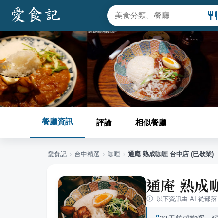
餐廳資訊
評論
相似餐廳
愛食記
›
台中
精選
›
咖哩
›
通庵 熟成咖喱 台中店 (已歇業)
通庵 熟成咖
以下資訊由 AI 從部