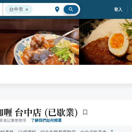
台中市
登入
喱 台中店 (已歇業)
落客食記彙整整理
·
了解我們如何精選