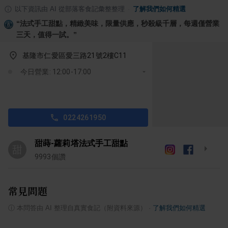
以下資訊由 AI 從部落客食記彙整整理
·
了解我們如何精選
“
法式手工甜點，精緻美味，限量供應，秒殺級千層，每週僅營業
三天，值得一試。
”
基隆市仁愛區愛三路21號2樓C11
今日營業: 12:00-17:00
0224261950
甜蒔-蘿莉塔法式手工甜點
甜
9993
個讚
常見問題
ⓘ
本問答由 AI 整理自真實食記（附資料來源）
·
了解我們如何精選