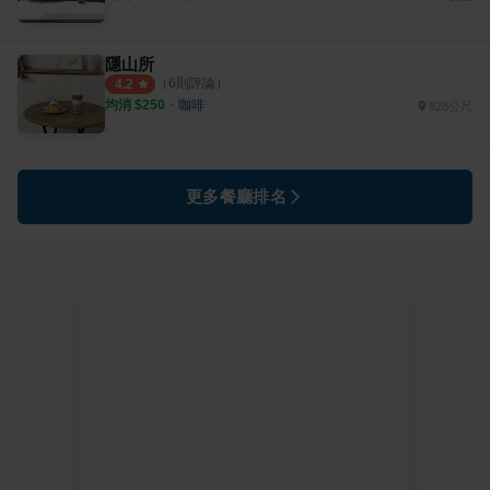
隱山所
（
6
則評論）
4.2
均消 $
250
・
咖啡
828公尺
更多餐廳排名