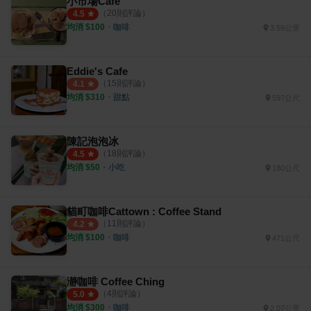
小市場Café
（
20
則評論）
4.5
均消 $
100
・
咖啡
3.59公里
Eddie's Cafe
（
15
則評論）
4.1
均消 $
310
・
甜點
597公尺
陳記泡泡冰
（
18
則評論）
4.5
均消 $
50
・
小吃
180公尺
貓町咖啡Cattown : Coffee Stand
（
11
則評論）
4.2
均消 $
100
・
咖啡
471公尺
瀞咖啡 Coffee Ching
（
4
則評論）
5.0
均消 $
300
・
咖啡
2.07公里