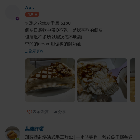
Apr.
4.0
✨鹽之花焦糖千層 $180
餅皮口感軟中帶Q不乾，是我喜歡的餅皮
但層數不多所以層次感不明顯
中間的cream用偏稠的鮮奶油
... 顯示更多
表示讚賞
分享
葉癮評饗
甜蒔蘿莉塔法式手工甜點│一小時完售！秒殺級千層每週