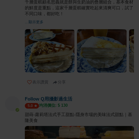
千層蛋糕顧名思義就是餅與生奶油的疊層組合，基本食材
的鮮度是重點，這家千層蛋糕確實吃起來清爽可口，試了
不同口味，都好吃！
... 顯示更多
表示讚賞
分享
Follow Q用攝影過生活
均消價位: $
130
5.0
甜蒔-蘿莉塔法式手工甜點-隱身市場的美味法式甜點｜基
隆美食