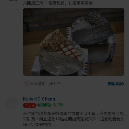
只開店三天！ 基隆甜點、仁愛市場美食
表示讚賞
分享
開啟食記
›
Kelly KC Chang
均消價位: $
150
4.5
來仁愛市場都是來找傳統的或是廟口美食，竟然也有甜點
可以買？而且還是12點後開始買完就拜拜？這愛吃甜食的
喵一定要去嚐嚐