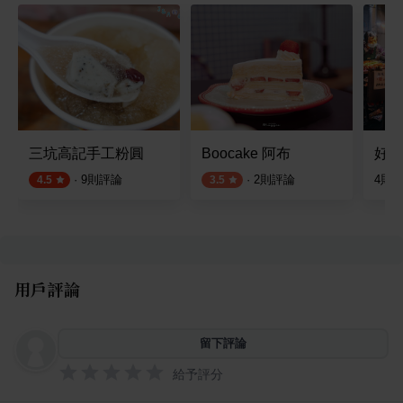
三坑高記手工粉圓
Boocake 阿布
好吃
·
9
則評論
·
2
則評論
4
則
4.5
3.5
用戶評論
留下評論
給予評分