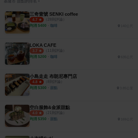
›
基隆市
甜點
的排名
三奇壹號 SENKI coffee
（
28
則評論）
4.7
均消 $
400
・
咖啡
140公尺
LOKA CAFE
（
11
則評論）
3.7
均消 $
200
・
咖啡
635公尺
小島走走 布朗尼專門店
（
8
則評論）
4.8
均消 $
300
・
甜點
3.85公里
空白服飾&金派甜點
（
21
則評論）
4.0
均消 $
350
・
甜點
169公尺