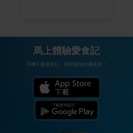
馬上體驗愛食記
手機下載愛食記，隨時隨地收藏美食！