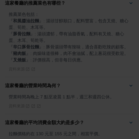
這家餐廳的推薦菜色有哪些？
『
和風醬油拉麵
』
: 湯頭甘醇順口，配料豐富，包含叉燒、糖心
『
豚骨拉麵
』
: 湯頭濃郁，帶有油脂香氣，配料有叉燒、糖心
『
辛口豚骨拉麵
』
『
豬肉飯
』
『
叉燒飯
』
: 評價很高，但非每日供應。
資料來源
這家餐廳的營業時間為何？
營業時間為晚上 7 點至凌晨 1 點半，週三和週四公休。
資料來源
這家餐廳的平均消費金額大約是多少？
拉麵價格約在 130 元至 155 元之間，相當平價。