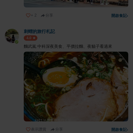
+
2
分享
開啟食記
›
刺蝟的旅行札記
4.0
麵武嵐:中科深夜美食、平價拉麵、夜貓子看過來
表示讚賞
分享
開啟食記
›