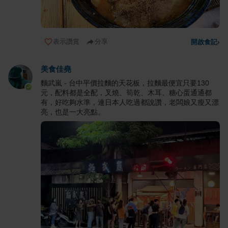
表示讚賞
分享
開啟食記
›
美食佳堯
麵武嵐 - 台中平價拉麵的天花板，拉麵最便宜只要130
元，配料都是全配，叉燒、筍乾、木耳、糖心蛋通通都
有，好吃夠水準，連日本人吃過都說讚，老闆娘又瘦又漂
亮，也是一大亮點。