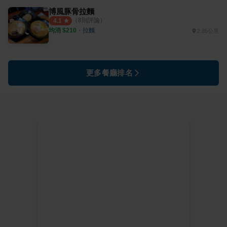
博風豚骨拉麵
（
8
則評論）
4.1
均消 $
210
・
拉麵
2.85公里
更多餐廳排名