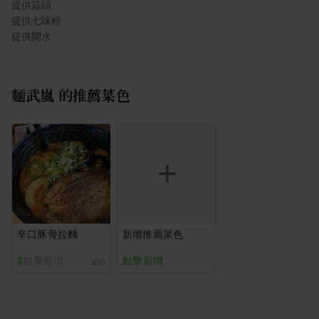
提供蒜頭
提供七味粉
提供開水
麵武嵐
的推薦菜色
辛口豚骨拉麵
新增推薦菜色
$
點擊新增
點擊新增
5