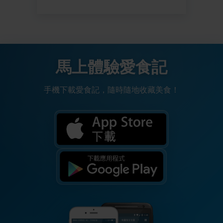
馬上體驗愛食記
手機下載愛食記，隨時隨地收藏美食！