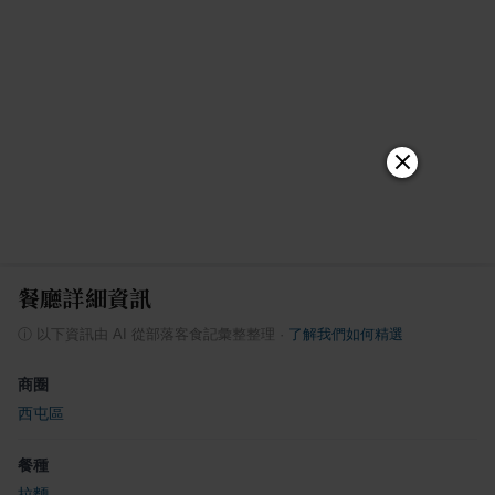
餐廳詳細資訊
ⓘ
以下資訊由 AI 從部落客食記彙整整理
·
了解我們如何精選
商圈
西屯區
餐種
拉麵