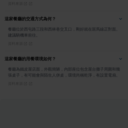
資料來源
這家餐廳的交通方式為何？
餐廳位於西屯路三段和西林巷交叉口，剛好就在斑馬線正對面。
建議騎機車前往。
資料來源
這家餐廳的用餐環境如何？
餐廳為鐵皮屋店面，外觀簡陋，內部座位包含屋台攤子周圍和幾
張桌子，有可能會與陌生人併桌，環境尚稱乾淨，有設置電扇。
資料來源