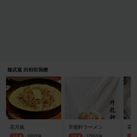
麵武嵐 的相似餐廳
花月嵐
升龍軒ラーメン
花月
·
6
則評論
·
12
則評論
3.8
3.9
3.6