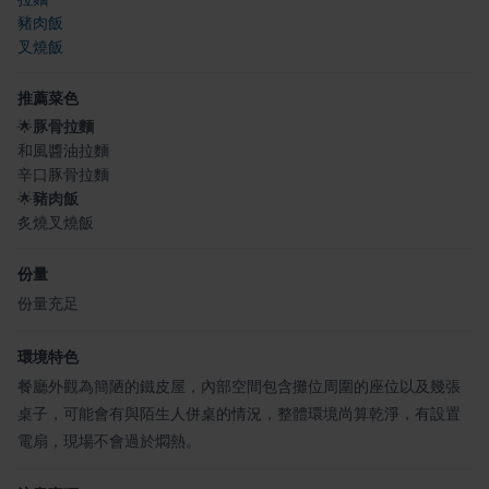
豬肉飯
叉燒飯
推薦菜色
🌟
豚骨拉麵
和風醬油拉麵
辛口豚骨拉麵
🌟
豬肉飯
炙燒叉燒飯
份量
份量充足
環境特色
餐廳外觀為簡陋的鐵皮屋，內部空間包含攤位周圍的座位以及幾張
桌子，可能會有與陌生人併桌的情況，整體環境尚算乾淨，有設置
電扇，現場不會過於燜熱。