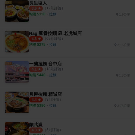
長生塩人
（
12
則評論）
3.6
均消 $
150
・
拉麵
1.9公里
Nagi豚骨拉麵 凪 老虎城店
（
69
則評論）
4.6
均消 $
275
・
拉麵
2.15公里
一蘭拉麵 台中店
（
18
則評論）
4.1
均消 $
440
・
拉麵
1.7公里
月樽拉麵 精誠店
（
9
則評論）
4.4
均消 $
380
・
拉麵
3.78公里
麵武嵐
（
5
則評論）
4.3