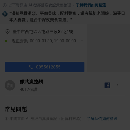
以下資訊由 AI 從部落客食記彙整整理
·
了解我們如何精選
“
濃郁豚骨湯頭、平價美味，配料豐富，還有親切老闆娘，深受日
本人喜愛，是台中深夜美食首選。
”
臺中市西屯區西屯路三段82之1號
現正營業: 00:00-01:30, 19:00-00:00
0955612855
麵武嵐拉麵
麵
4017
個讚
常見問題
ⓘ
本問答由 AI 整理自真實食記（附資料來源）
·
了解我們如何精選