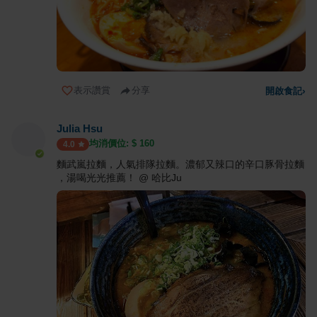
表示讚賞
分享
開啟食記
›
Julia Hsu
均消價位: $
160
4.0
麵武嵐拉麵，人氣排隊拉麵。濃郁又辣口的辛口豚骨拉麵
，湯喝光光推薦！ @ 哈比Ju