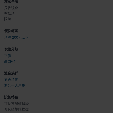
注意事項
只收現金
有低消
限時
價位範圍
均消 200元以下
價位分類
平價
高CP值
適合族群
適合消夜
適合一人用餐
設施特色
可調整湯頭鹹淡
可調整麵體軟硬