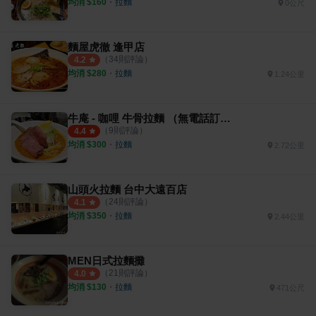
均消 $
160
・
拉麵
0公尺
麵屋虎徹 逢甲店
（
34
則評論）
4.2
均消 $
280
・
拉麵
1.24公里
牛庵 - 咖哩 牛骨拉麵 （無電話訂位）
（
9
則評論）
4.4
均消 $
300
・
拉麵
2.72公里
山頭火拉麵 台中大遠百店
（
24
則評論）
4.1
均消 $
350
・
拉麵
2.44公里
MEN日式拉麵攤
（
21
則評論）
4.0
均消 $
130
・
拉麵
471公尺