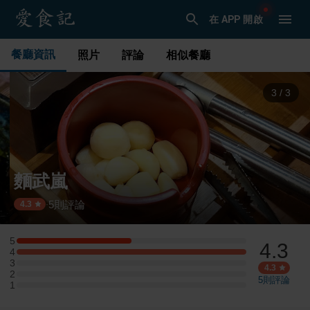
在 APP 開啟
餐廳資訊
照片
評論
相似餐廳
3
/
3
麵武嵐
5
則評論
·
4.3
5
4.3
5 星：1 則評論
4
4 星：2 則評論
3
3 星：0 則評論
4.3
2
2 星：0 則評論
5
則評論
1
1 星：0 則評論