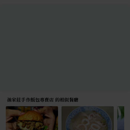
孫家莊手作飯包專賣店 的相似餐廳