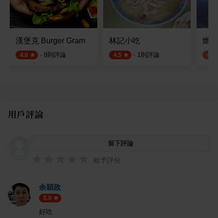
漢堡克 Burger Gram
林記小吃
燃木
·
8
則評論
·
1
則評論
4.6
4.5
4.2
用戶評論
留下評論
給予評分
余穎政
5.0
好吃