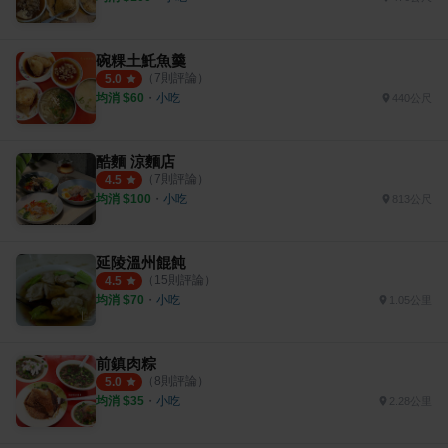
碗粿土魠魚羹
（
7
則評論）
5.0
均消 $
60
・
小吃
440公尺
酷麵 涼麵店
（
7
則評論）
4.5
均消 $
100
・
小吃
813公尺
延陵溫州餛飩
（
15
則評論）
4.5
均消 $
70
・
小吃
1.05公里
前鎮肉粽
（
8
則評論）
5.0
均消 $
35
・
小吃
2.28公里