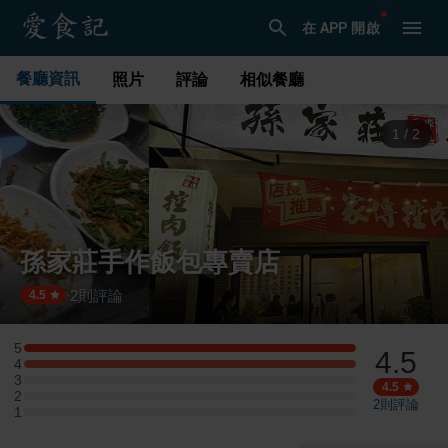
在 APP 開啟
餐廳資訊
照片
評論
相似餐廳
1
/
2
孫家莊手作飯包專賣店
2
則評論
·
4.5
5
4.5
5 星：1 則評論
4
4 星：1 則評論
3
3 星：0 則評論
4.5
2
2 星：0 則評論
2
則評論
1
1 星：0 則評論