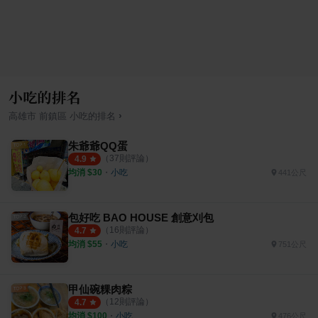
小吃的排名
›
高雄市
前鎮區
小吃
的排名
朱爺爺QQ蛋
（
37
則評論）
4.9
均消 $
30
・
小吃
441公尺
包好吃 BAO HOUSE 創意刈包
（
16
則評論）
4.7
均消 $
55
・
小吃
751公尺
甲仙碗粿肉粽
（
12
則評論）
4.7
均消 $
100
・
小吃
476公尺