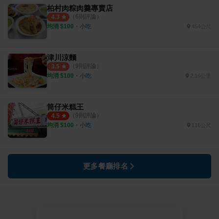
柏村肉粽肉羹專賣店
（
6
則評論）
4.3
均消 $
100
・
小吃
454公尺
津川涼麵
（
9
則評論）
3.5
均消 $
100
・
小吃
2.16公里
筒仔米糕王
（
9
則評論）
4.5
均消 $
100
・
小吃
116公尺
更多餐廳排名