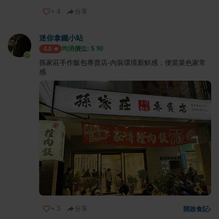
+
4
分享
迷你拿鐵小站
均消價位: $
90
4.0
孫家莊手作飯包專賣店-內裝環境新鮮感，便當菜色家常
感
+
3
分享
開啟食記
›