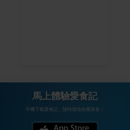
馬上體驗愛食記
手機下載愛食記，隨時隨地收藏美食！