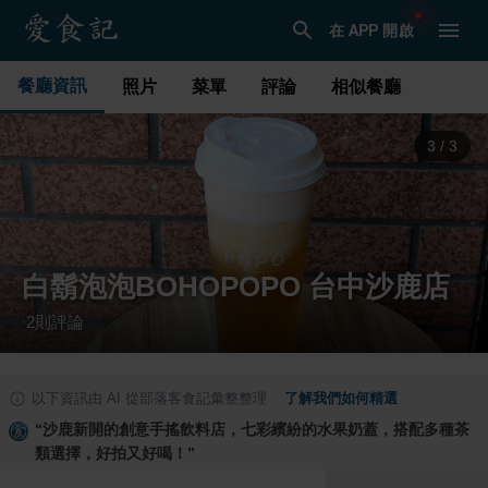
在 APP 開啟
餐廳資訊
照片
菜單
評論
相似餐廳
1
/
3
白鬍泡泡BOHOPOPO 台中沙鹿店
2
則評論
·
以下資訊由 AI 從部落客食記彙整整理
·
了解我們如何精選
“
沙鹿新開的創意手搖飲料店，七彩繽紛的水果奶蓋，搭配多種茶
類選擇，好拍又好喝！
”