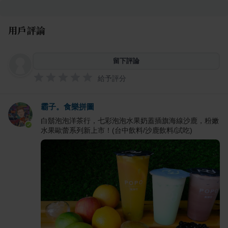
用戶評論
留下評論
給予評分
霸子。食樂拼圖
白鬍泡泡洋茶行，七彩泡泡水果奶蓋插旗海線沙鹿，粉嫩
水果歐蕾系列新上市！(台中飲料/沙鹿飲料/試吃)