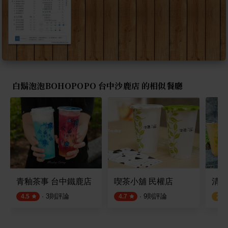
白鬍泡泡BOHOPOPO 台中沙鹿店 的相似餐廳
青釉茶事 台中鐵鹿店
喫茶小舖 民權店
清水
·
3
則評論
·
9
則評論
4.5
4.7
2.2