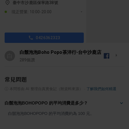
臺中市沙鹿區保寧路38號
現正營業: 10:00-20:00
0426362323
白鬍泡泡Boho Popo茶洋行-台中沙鹿店
白
289
個讚
常見問題
ⓘ
本問答由 AI 整理自真實食記（附資料來源）
·
了解我們如何精選
白鬍泡泡BOHOPOPO 的平均消費是多少？
白鬍泡泡BOHOPOPO 的平均消費約為 100 元。