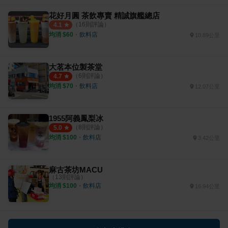
花好月圓 茶飲專賣 精誠旗艦總店
（
16
則評論）
4.1
均消 $
60
・
飲料店
10.89公里
大茗本位製茶堂
（
6
則評論）
4.7
均消 $
70
・
飲料店
12.07公里
1955阿義鳳梨冰
（
8
則評論）
5.0
均消 $
100
・
飲料店
3.42公里
麻古茶坊MACU
（
13
則評論）
均消 $
100
・
飲料店
16.94公里