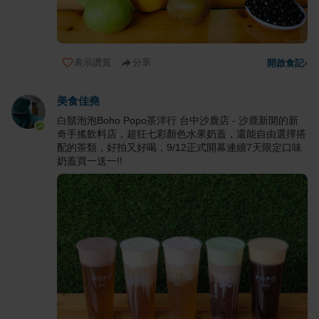
表示讚賞
分享
開啟食記
›
美食佳堯
白鬍泡泡Boho Popo茶洋行 台中沙鹿店 - 沙鹿新開的新
奇手搖飲料店，超狂七彩顏色水果奶蓋，還能自由選擇搭
配的茶類，好拍又好喝，9/12正式開幕連續7天限定口味
奶蓋買一送一!!