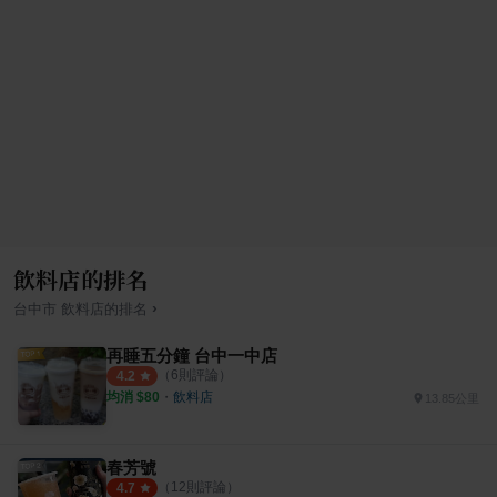
飲料店的排名
›
台中市
飲料店
的排名
再睡五分鐘 台中一中店
（
6
則評論）
4.2
均消 $
80
・
飲料店
13.85公里
春芳號
（
12
則評論）
4.7