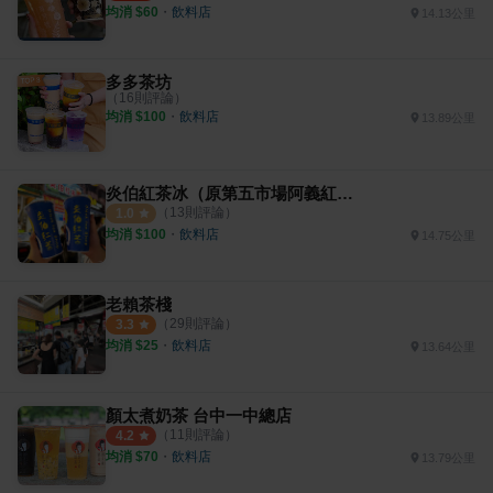
均消 $
60
・
飲料店
14.13公里
多多茶坊
（
16
則評論）
均消 $
100
・
飲料店
13.89公里
炎伯紅茶冰（原第五市場阿義紅茶冰 ）
（
13
則評論）
1.0
均消 $
100
・
飲料店
14.75公里
老賴茶棧
（
29
則評論）
3.3
均消 $
25
・
飲料店
13.64公里
顏太煮奶茶 台中一中總店
（
11
則評論）
4.2
均消 $
70
・
飲料店
13.79公里