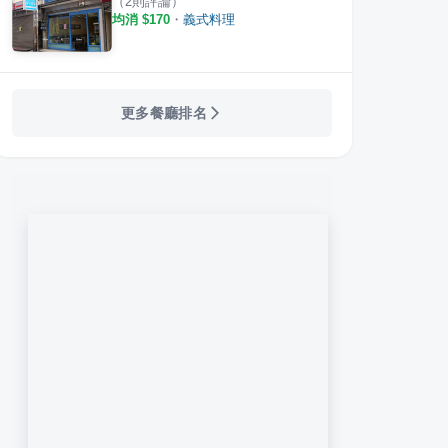
（
2
則評論）
均消 $
170
・
義式料理
更多餐廳排名