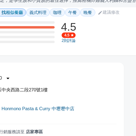
足，是學生族和小資族的最佳選擇，推薦柑橘炸雞義大利麵和苦盡
建議修改
找相似餐廳
義式料理
咖哩
午餐
晚餐
4.5
4.5
2
則評論
0
中央西路二段270號1樓
onmono Pasta & Curry 中壢壢中店
行銷服務請至
店家專區