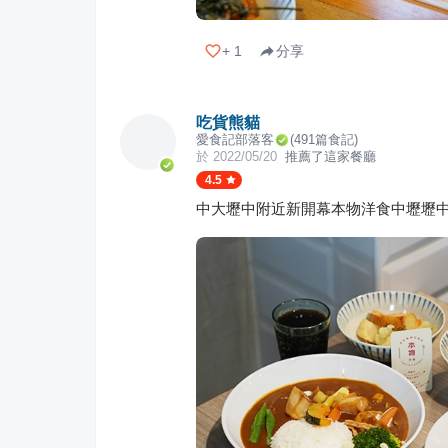
+
1
分享
吃貨熊貓
愛食記部落客
(
491
篇食記)
於
2022/05/20
推薦了這家餐廳
4.5
中大壢中附近新開幕本物洋食中壢壢