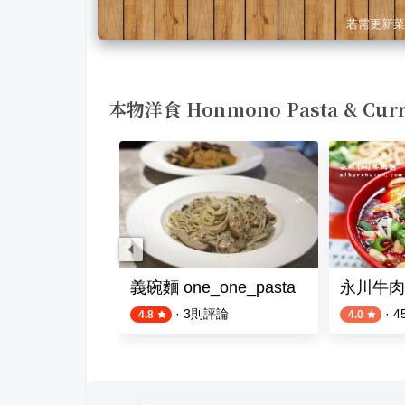
若需更新菜
本物洋食 Honmono Pasta & C
麵本家 中壢九和店
義碗麵 one_one_pasta
永川牛肉
評論
·
3
則評論
·
4
4.8
4.0