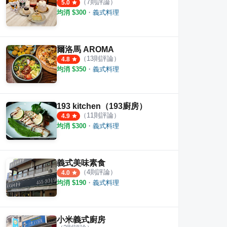
（
7
則評論）
5.0
均消 $
300
・
義式料理
爾洛馬 AROMA
（
13
則評論）
4.8
均消 $
350
・
義式料理
193 kitchen（193廚房）
（
11
則評論）
4.9
均消 $
300
・
義式料理
義式美味素食
（
4
則評論）
4.0
均消 $
190
・
義式料理
小米義式廚房