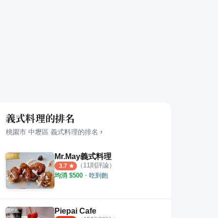
義式料理的排名
桃園市
中壢區
義式料理
的排名
›
Mr.May義式料理
（
11
則評論）
3.7
均消 $
500
・
吃到飽
Piepai Cafe