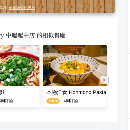
單請
至餐廳管理後台
urry 中壢壢中店 的相似餐廳
麵
本物洋食 Honmono Pasta & Curr
本物洋食 
5
則評論
·
4
則評論
2.0
5.0