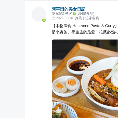
阿華田的美食日記
愛食記部落客
(
994
篇食記)
於
2022/06/10
推薦了這家餐廳
【本物洋食 Honmono Pasta &
是小資族、學生族的最愛！推薦必點