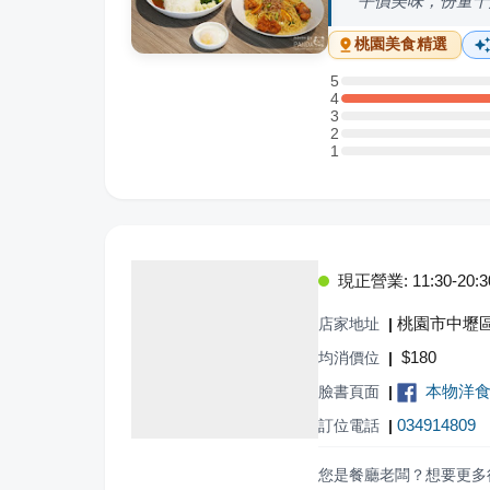
平價美味，份量十
桃園
美食精選
5
5 星：0 則評論
4
4 星：1 則評論
3
3 星：0 則評論
2
2 星：0 則評論
1
1 星：0 則評論
現正營業: 11:30-20:3
桃園市中壢區
店家地址
|
$
180
均消價位
|
本物洋食 H
臉書頁面
|
034914809
訂位電話
|
您是餐廳老闆？想要更多