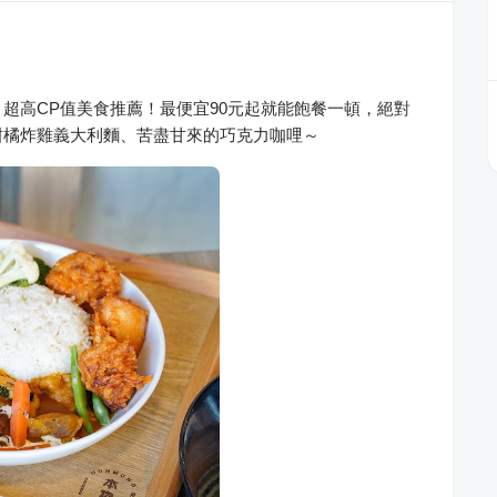
 Curry】超高CP值美食推薦！最便宜90元起就能飽餐一頓，絕對
柑橘炸雞義大利麵、苦盡甘來的巧克力咖哩～