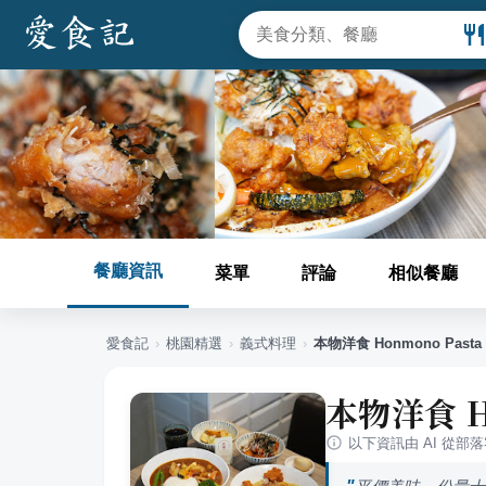
餐廳資訊
菜單
評論
相似餐廳
愛食記
›
桃園
精選
›
義式料理
›
本物洋食 Honmono Pasta
本物洋食 Ho
以下資訊由 AI 從部