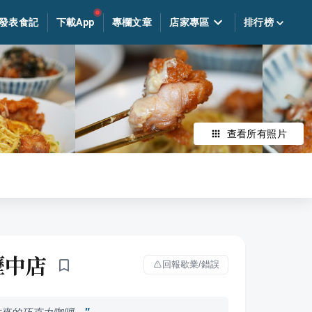
發表食記
下載App
專欄文章
店家專區
排行榜
查看所有照片
壢壢中店
回報歇業/錯誤