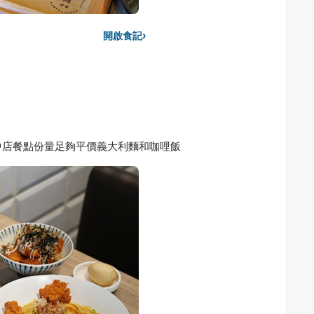
›
開啟食記
中店餐點份量足夠平價義大利麵和咖哩飯