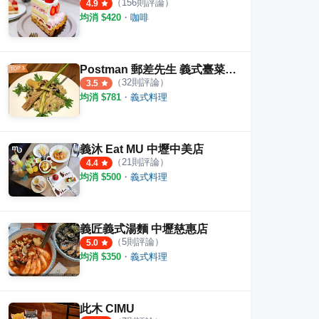
（
156
則評論）
4.9
均消 $
420
・
咖啡
Postman 郵差先生 義式臺菜小餐館 義式餐酒館
（
32
則評論）
3.5
均消 $
781
・
義式料理
義沐 Eat MU 中壢中美店
（
21
則評論）
4.4
均消 $
500
・
義式料理
y 內壢環中店
Honmono Pasta & Curry
御田屋台
Min
義匠義式湯麵 中壢慈惠店
（
5
則評論）
5.0
·
4
則評論
·
16
則評論
4.2
4.3
均消 $
350
・
義式料理
此木 CIMU