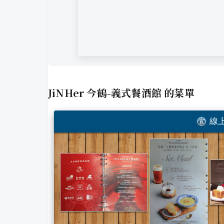
JiNHer 今鶴-義式餐酒館
的菜單
線上