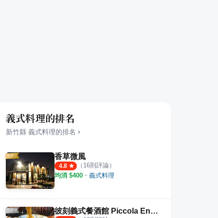
義式料理的排名
新竹縣
義式料理
的排名
›
香草微風
（
16
則評論）
4.8
均消 $
400
・
義式料理
彼刻義式餐酒館 Piccola Enoteca