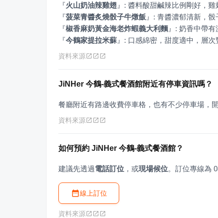
『
火山奶油辣雞翅
』
『
菠菜青醬炙燒骰子牛燉飯
』
『
椒香麻奶黃金海老炸蝦義大利麵
』
『
今鶴家提拉米蘇
』
: 口感綿密，甜度適中，層
資料來源
JiNHer 今鶴-義式餐酒館附近有停車資訊嗎？
餐廳附近有路邊收費停車格，也有不少停車場，
資料來源
如何預約 JiNHer 今鶴-義式餐酒館？
建議先透過
電話訂位
，或
現場候位
。訂位專線為 03-
線上訂位
資料來源