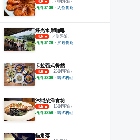
（
30
則評論）
4.9
均消 $
400
・
約會餐廳
綠光水岸咖啡
（
4
則評論）
4.5
均消 $
420
・
景觀餐廳
卡拉義式餐館
（
26
則評論）
4.6
均消 $
300
・
義式料理
沐熙朵洋食坊
（
16
則評論）
4.5
均消 $
350
・
義式料理
貓角落