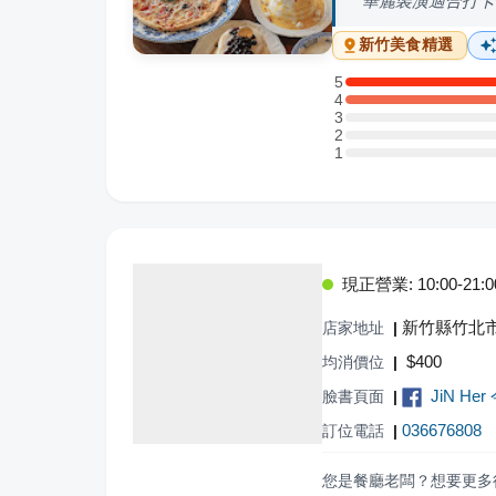
華麗裝潢適合打卡
新竹
美食精選
5
5 星：2 則評論
4
4 星：4 則評論
3
3 星：0 則評論
2
2 星：0 則評論
1
1 星：0 則評論
現正營業: 10:00-21:0
新竹縣竹北市
店家地址
|
$
400
均消價位
|
JiN H
臉書頁面
|
036676808
訂位電話
|
您是餐廳老闆？想要更多