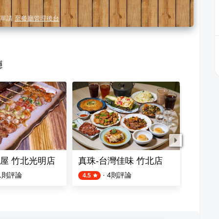
單請
至餐廳管理後台
廳
屋 竹北光明店
真珠-台灣佳味 竹北店
彼刻義式
1
則評論
·
4
則評論
4.5
4.4