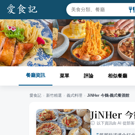
餐廳資訊
菜單
評論
相似餐廳
愛食記
›
新竹
精選
›
義式料理
›
JiNHer 今鶴-義式餐酒館
JiNHer
以下資訊由 AI 從部