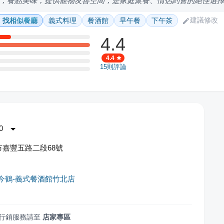
，餐點美味，提供寵物友善空間，是家庭聚餐、情侶約會的絕佳選
建議修改
找相似餐廳
義式料理
餐酒館
早午餐
下午茶
4.4
4.4
15
則評論
0
嘉豐五路二段68號
er 今鶴-義式餐酒館竹北店
行銷服務請至
店家專區