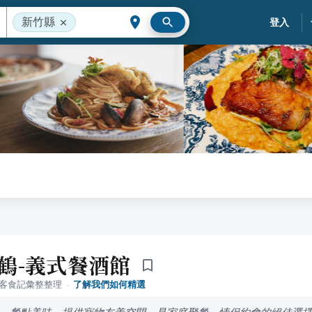
新竹縣
登入
 今鶴-義式餐酒館
落客食記彙整整理
·
了解我們如何精選