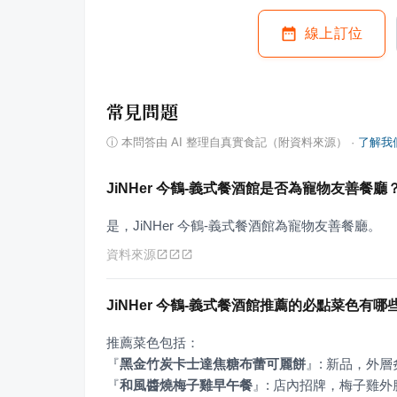
線上訂位
常見問題
ⓘ
本問答由 AI 整理自真實食記（附資料來源）
·
了解我
JiNHer 今鶴-義式餐酒館是否為寵物友善餐廳
是，JiNHer 今鶴-義式餐酒館為寵物友善餐廳。
資料來源
JiNHer 今鶴-義式餐酒館推薦的必點菜色有哪
『
黑金竹炭卡士達焦糖布蕾可麗餅
』
『
和風醬燒梅子雞早午餐
』