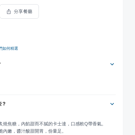
分享餐廳
們如何精選
？
些？