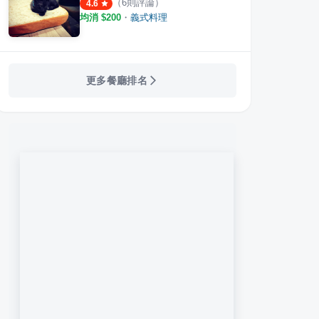
（
6
則評論）
4.6
均消 $
200
・
義式料理
更多餐廳排名
餐酒館 Piccola Enoteca
橋下2.0 Restaurant & Bar
8號複
·
19
則評論
·
13
則評論
4.2
4.5