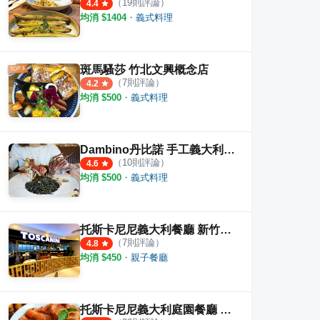
（
19
則評論）
4.4
均消 $
1404
・
義式料理
斑馬騷莎 竹北文興概念店
（
7
則評論）
4.2
均消 $
500
・
義式料理
Dambino丹比諾 手工義大利麵.披薩
（
10
則評論）
4.6
均消 $
500
・
義式料理
托斯卡尼尼義大利餐廳 新竹高鐵店
（
7
則評論）
4.8
均消 $
450
・
親子餐廳
托斯卡尼尼義大利庭園餐廳 竹北店