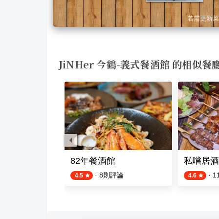
若需更新菜
JiNHer 今鶴-義式餐酒館 的相似餐
eer
82年餐酒館
私嚐居酒
評論
·
8
則評論
·
1
4.5
4.6