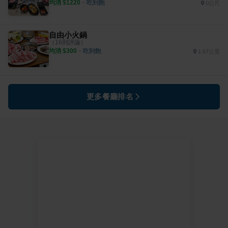
均消 $
1220
・
吃到飽
0公尺
自由小火鍋
（
16
則評論）
均消 $
300
・
吃到飽
1.67公里
更多餐廳排名