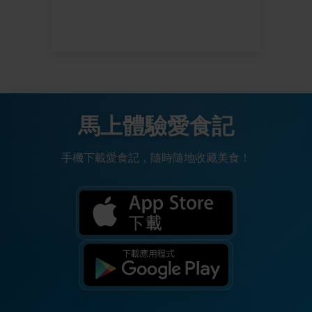
馬上體驗愛食記
手機下載愛食記，隨時隨地收藏美食！