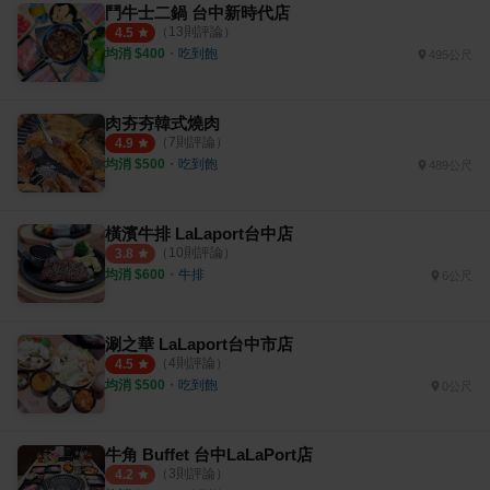
鬥牛士二鍋 台中新時代店
（
13
則評論）
4.5
均消 $
400
・
吃到飽
495公尺
肉夯夯韓式燒肉
（
7
則評論）
4.9
均消 $
500
・
吃到飽
489公尺
橫濱牛排 LaLaport台中店
（
10
則評論）
3.8
均消 $
600
・
牛排
6公尺
涮之華 LaLaport台中市店
（
4
則評論）
4.5
均消 $
500
・
吃到飽
0公尺
牛角 Buffet 台中LaLaPort店
（
3
則評論）
4.2