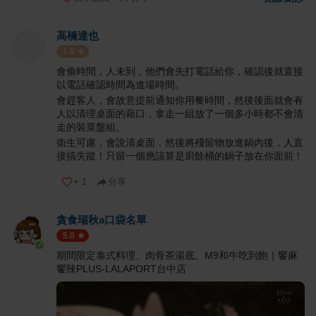
高橋達也
1.0
會偷時間，人未到，他們會先打電話給你，確認後就直接
以電話確認時間為進場時間。
會趕客人，會故意提前通知你用餐時間，然後後面就會有
人以清理桌面的藉口，拿走一組放了一個多小時都不會清
走的裝菜盤組。
衛生可慮，會說清桌面，然後將殘留物放進鍋內後，人直
接搞失蹤！只留一個應該算是廚餘桶的鍋子放在你面前！
+
1
分享
貪食瑞秋a口袋名單
5.0
期間限定泰式料理、肉骨茶湯底、M9和牛吃到飽｜饗麻
饗辣PLUS-LALAPORT台中店