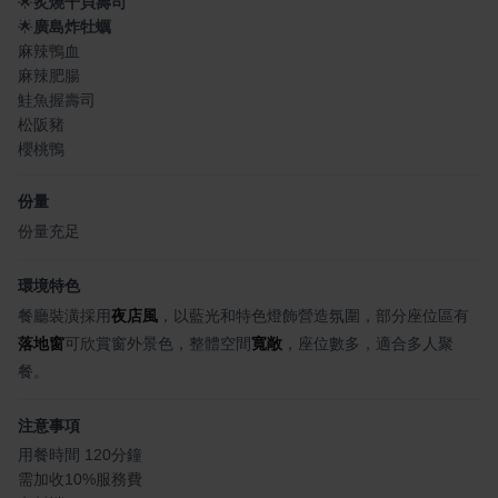
🌟
炙燒干貝壽司
🌟
廣島炸牡蠣
麻辣鴨血
麻辣肥腸
鮭魚握壽司
松阪豬
櫻桃鴨
份量
份量充足
環境特色
餐廳裝潢採用
夜店風
，以藍光和特色燈飾營造氛圍，部分座位區有
落地窗
可欣賞窗外景色，整體空間
寬敞
，座位數多，適合多人聚
餐。
注意事項
用餐時間 120分鐘
需加收10%服務費