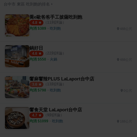
›
台中市
東區
吃到飽
的排名
喬e歐爸爸手工披薩吃到飽
（
11
則評論）
4.8
均消 $
389
・
吃到飽
488公尺
鍋好日
（
22
則評論）
4.6
均消 $
550
・
火鍋
488公尺
饗麻饗辣PLUS LaLaport台中店
（
13
則評論）
3.6
均消 $
798
・
吃到飽
0公尺
饗食天堂 LaLaport台中店
（
9
則評論）
4.7
均消 $
1099
・
吃到飽
188公尺