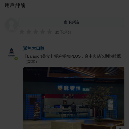
用戶評論
留下評論
給予評分
鯊魚大口咬
【Lalaport美食】饗麻饗辣PLUS，台中火鍋吃到飽推薦
（菜單）