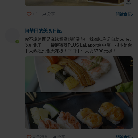
+
1
分享
開啟食記
›
阿華田的美食日記
你不說這間是麻辣鴛鴦鍋吃到飽，我都以為是自助buffet
吃到飽了！「饗麻饗辣PLUS LaLaport台中店」根本是台
中火鍋吃到飽天花板！平日中午只要$798元起！
表示讚賞
分享
開啟食記
›