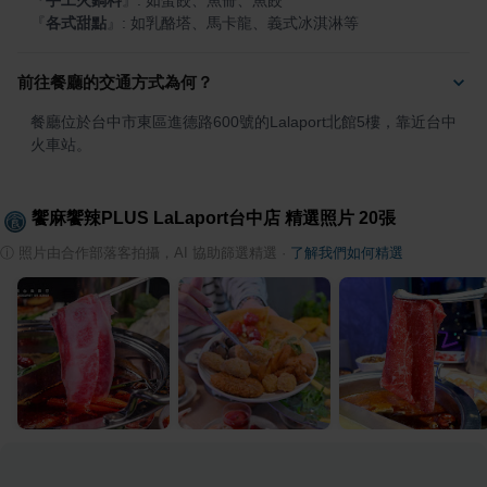
『
手工火鍋料
』
『
各式甜點
』
: 如乳酪塔、馬卡龍、義式冰淇淋等
前往餐廳的交通方式為何？
餐廳位於台中市東區進德路600號的Lalaport北館5樓，靠近台中
火車站。
饗麻饗辣PLUS LaLaport台中店
精選照片
20
張
ⓘ
照片由合作部落客拍攝，AI 協助篩選精選
·
了解我們如何精選