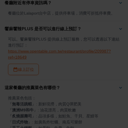
餐廳附近有停車資訊嗎？
餐廳位於Lalaport台中店，提供停車場，消費可折抵停車費。
饗麻饗辣PLUS 是否可以進行線上預訂？
可以。饗麻饗辣PLUS 提供線上預訂服務，您可以透過以下連結
進行預訂：
https://www.opentable.com.tw/restaurant/profile/209987?
ref=18649
線上訂位
這家餐廳的推薦菜色有哪些？
『
無毒活跳蝦
』
『
澳洲M9和牛
』
『
炙燒握壽司
』
『
日式炸物
』