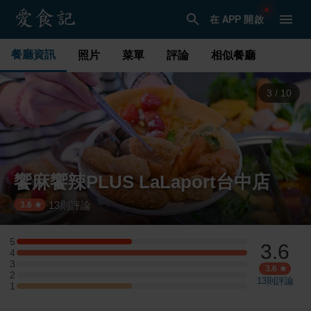
在 APP 開啟
餐廳資訊
照片
菜單
評論
相似餐廳
4
/
10
饗麻饗辣PLUS LaLaport台中店
13
則評論
·
3.6
5
3.6
5 星：1 則評論
4
4 星：2 則評論
3
3 星：0 則評論
3.6
2
2 星：0 則評論
13
則評論
1
1 星：1 則評論