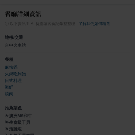
餐廳詳細資訊
ⓘ
以下資訊由 AI 從部落客食記彙整整理
·
了解我們如何精選
地標/交通
台中火車站
餐種
麻辣鍋
火鍋吃到飽
日式料理
海鮮
燒肉
推薦菜色
🌟
澳洲M9和牛
🌟
生食級干貝
🌟
活跳蝦