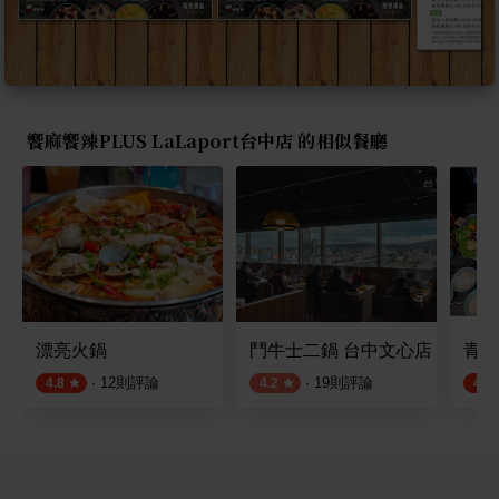
饗麻饗辣PLUS LaLaport台中店 的相似餐廳
漂亮火鍋
鬥牛士二鍋 台中文心店
青花
·
12
則評論
·
19
則評論
4.8
4.2
4.5