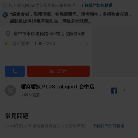
以下資訊由 AI 從部落客食記彙整整理
·
了解我們如何精選
“
嚴選食材，現撈活蝦、炙燒握壽司、澳洲和牛，多樣熟食任選，
甜點更提供18種草莓甜品，滿足多元味蕾。
”
臺中市東區進德路600號之北館號5樓
現正營業: 11:00-22:00
線上訂位
饗麻饗辣 PLUS LaLaport 台中店
饗
7445
個讚
常見問題
ⓘ
本問答由 AI 整理自真實食記（附資料來源）
·
了解我們如何精選